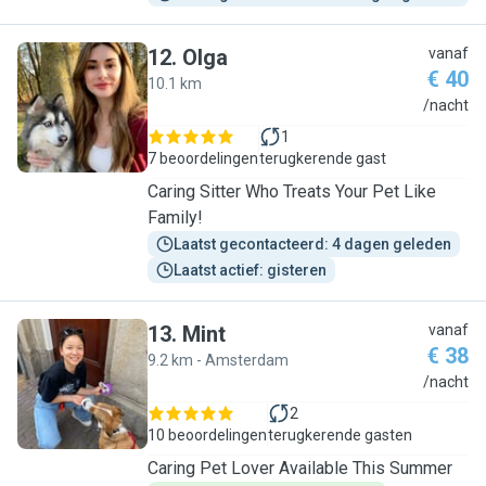
12
.
Olga
vanaf
€ 40
10.1 km
O
/nacht
1
7 beoordelingen
terugkerende gast
Caring Sitter Who Treats Your Pet Like
Family!
Laatst gecontacteerd: 4 dagen geleden
Laatst actief: gisteren
13
.
Mint
vanaf
€ 38
9.2 km - Amsterdam
M
/nacht
2
10 beoordelingen
terugkerende gasten
Caring Pet Lover Available This Summer