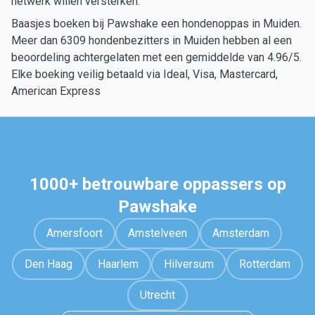
netwerk willen versterken.
Baasjes boeken bij Pawshake een hondenoppas in Muiden.
Meer dan 6309 hondenbezitters in Muiden hebben al een
beoordeling achtergelaten met een gemiddelde van 4.96/5.
Elke boeking veilig betaald via Ideal, Visa, Mastercard,
American Express
1000+ betrouwbare oppassers op
Pawshake
Amersfoort
Amstelveen
Amsterdam
Den Haag
Haarlem
Hilversum
Rotterdam
Utrecht