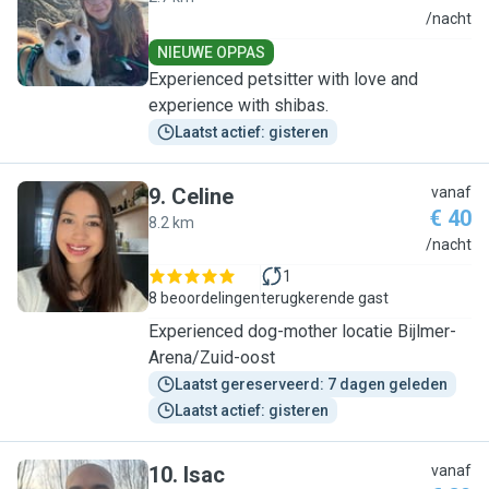
R
/nacht
NIEUWE OPPAS
Experienced petsitter with love and
experience with shibas.
Laatst actief: gisteren
9
.
Celine
vanaf
€ 40
8.2 km
C
/nacht
1
8 beoordelingen
terugkerende gast
Experienced dog-mother locatie Bijlmer-
Arena/Zuid-oost
Laatst gereserveerd: 7 dagen geleden
Laatst actief: gisteren
10
.
Isac
vanaf