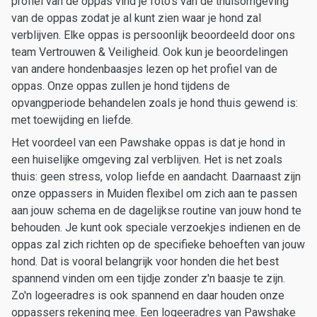
profiel van de oppas vind je foto's van de thuisomgeving
van de oppas zodat je al kunt zien waar je hond zal
verblijven. Elke oppas is persoonlijk beoordeeld door ons
team Vertrouwen & Veiligheid. Ook kun je beoordelingen
van andere hondenbaasjes lezen op het profiel van de
oppas. Onze oppas zullen je hond tijdens de
opvangperiode behandelen zoals je hond thuis gewend is:
met toewijding en liefde.
Het voordeel van een Pawshake oppas is dat je hond in
een huiselijke omgeving zal verblijven. Het is net zoals
thuis: geen stress, volop liefde en aandacht. Daarnaast zijn
onze oppassers in Muiden flexibel om zich aan te passen
aan jouw schema en de dagelijkse routine van jouw hond te
behouden. Je kunt ook speciale verzoekjes indienen en de
oppas zal zich richten op de specifieke behoeften van jouw
hond. Dat is vooral belangrijk voor honden die het best
spannend vinden om een tijdje zonder z'n baasje te zijn.
Zo'n logeeradres is ook spannend en daar houden onze
oppassers rekening mee. Een logeeradres van Pawshake