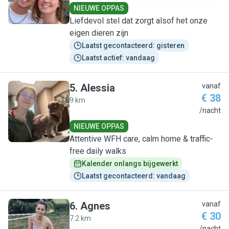
NIEUWE OPPAS
Liefdevol stel dat zorgt alsof het onze
eigen dieren zijn
Laatst gecontacteerd: gisteren
Laatst actief: vandaag
5
.
Alessia
vanaf
€ 38
9 km
A
/nacht
NIEUWE OPPAS
Attentive WFH care, calm home & traffic-
free daily walks
Kalender onlangs bijgewerkt
Laatst gecontacteerd: vandaag
6
.
Agnes
vanaf
€ 30
7.2 km
/nacht