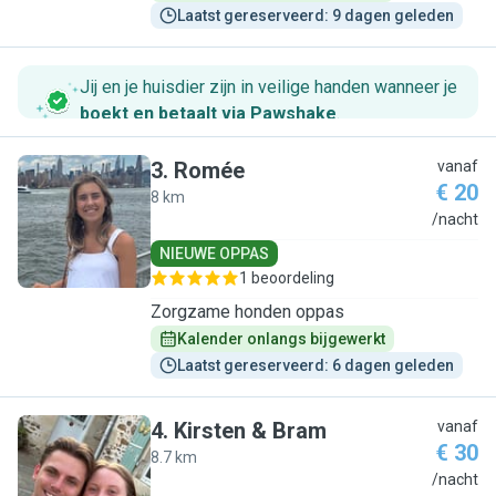
Laatst gereserveerd: 9 dagen geleden
Jij en je huisdier zijn in veilige handen wanneer je
boekt en betaalt via Pawshake
.
3
.
Romée
vanaf
€ 20
8 km
R
/nacht
NIEUWE OPPAS
1 beoordeling
Zorgzame honden oppas
Kalender onlangs bijgewerkt
Laatst gereserveerd: 6 dagen geleden
4
.
Kirsten & Bram
vanaf
€ 30
8.7 km
K
/nacht