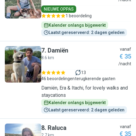
A
NIEUWE OPPAS
1 beoordeling
Kalender onlangs bijgewerkt
Laatst gereserveerd: 2 dagen geleden
7
.
Damiën
vanaf
€ 35
8.6 km
D
/nacht
13
46 beoordelingen
terugkerende gasten
Damiën, Era & Itachi, for lovely walks and
staycations
Kalender onlangs bijgewerkt
Laatst gereserveerd: 2 dagen geleden
8
.
Raluca
vanaf
€ 35
2.7 km