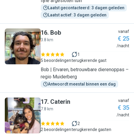
fijne afgesloten tuin
Laatst gecontacteerd: 3 dagen geleden
Laatst actief: 3 dagen geleden
16
.
Bob
vanaf
€ 25
3.8 km
B
/nacht
1
5 beoordelingen
terugkerende gast
Bob | Ervaren, betrouwbare dierenoppas –
regio Muiderberg
Antwoordt meestal binnen een dag
17
.
Caterin
vanaf
€ 35
7.8 km
C
/nacht
2
2 beoordelingen
terugkerende gasten