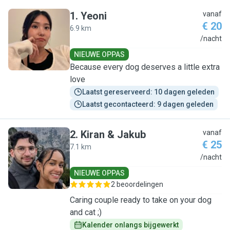
1
.
Yeoni
vanaf
€ 20
6.9 km
Y
/nacht
NIEUWE OPPAS
Because every dog deserves a little extra
love
Laatst gereserveerd: 10 dagen geleden
Laatst gecontacteerd: 9 dagen geleden
2
.
Kiran & Jakub
vanaf
€ 25
7.1 km
K
/nacht
NIEUWE OPPAS
2 beoordelingen
Caring couple ready to take on your dog
and cat ;)
Kalender onlangs bijgewerkt