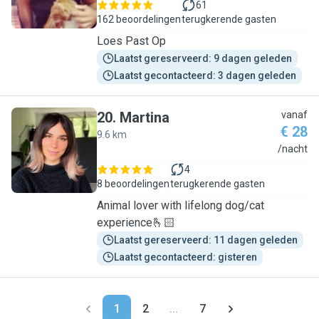
61
162 beoordelingen
terugkerende gasten
Loes Past Op
Laatst gereserveerd: 9 dagen geleden
Laatst gecontacteerd: 3 dagen geleden
20
.
Martina
vanaf
€ 28
9.6 km
M
/nacht
4
8 beoordelingen
terugkerende gasten
Animal lover with lifelong dog/cat
experience🫰🏻
Laatst gereserveerd: 11 dagen geleden
Laatst gecontacteerd: gisteren
1
2
...
7