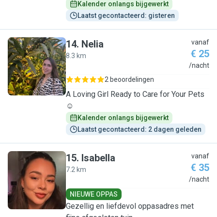
Kalender onlangs bijgewerkt
Laatst gecontacteerd: gisteren
14
.
Nelia
vanaf
€ 25
8.3 km
N
/nacht
2 beoordelingen
A Loving Girl Ready to Care for Your Pets
☺️
Kalender onlangs bijgewerkt
Laatst gecontacteerd: 2 dagen geleden
15
.
Isabella
vanaf
€ 35
7.2 km
I
/nacht
NIEUWE OPPAS
Gezellig en liefdevol oppasadres met