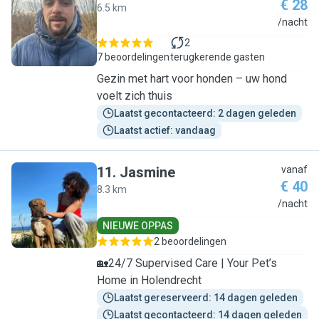
€ 28
6.5 km
I
/nacht
2
7 beoordelingen
terugkerende gasten
Gezin met hart voor honden – uw hond
voelt zich thuis
Laatst gecontacteerd: 2 dagen geleden
Laatst actief: vandaag
11
.
Jasmine
vanaf
€ 40
8.3 km
J
/nacht
NIEUWE OPPAS
2 beoordelingen
🏡24/7 Supervised Care | Your Pet’s
Home in Holendrecht
Laatst gereserveerd: 14 dagen geleden
Laatst gecontacteerd: 14 dagen geleden