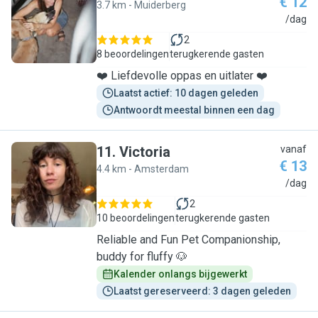
€ 12
3.7 km - Muiderberg
L
/dag
2
8 beoordelingen
terugkerende gasten
❤️ Liefdevolle oppas en uitlater ❤️
Laatst actief: 10 dagen geleden
Antwoordt meestal binnen een dag
11
.
Victoria
vanaf
€ 13
4.4 km - Amsterdam
V
/dag
2
10 beoordelingen
terugkerende gasten
Reliable and Fun Pet Companionship,
buddy for fluffy 🐶
Kalender onlangs bijgewerkt
Laatst gereserveerd: 3 dagen geleden