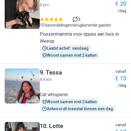
€ 20
4 km
H
/dag
3
10 beoordelingen
terugkerende gasten
Poezenmamma voor oppas aan huis in
Weesp
Laatst actief: vandaag
Woont samen met 2 katten
9
.
Tessa
vanaf
€ 15
4.4 km
T
/dag
Cat whisperer
Woont samen met 2 katten
Antwoordt meestal binnen een dag
10
.
Lotte
vanaf