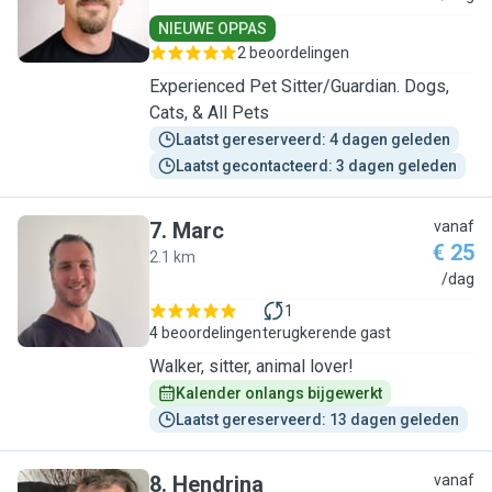
NIEUWE OPPAS
2 beoordelingen
Experienced Pet Sitter/Guardian. Dogs,
Cats, & All Pets
Laatst gereserveerd: 4 dagen geleden
Laatst gecontacteerd: 3 dagen geleden
7
.
Marc
vanaf
€ 25
2.1 km
M
/dag
1
4 beoordelingen
terugkerende gast
Walker, sitter, animal lover!
Kalender onlangs bijgewerkt
Laatst gereserveerd: 13 dagen geleden
8
.
Hendrina
vanaf