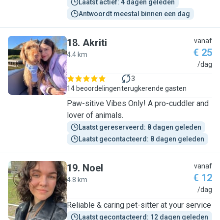
Laatst actief: 4 dagen geleden
Antwoordt meestal binnen een dag
18
.
Akriti
vanaf
€ 25
4.4 km
A
/dag
3
14 beoordelingen
terugkerende gasten
Paw-sitive Vibes Only! A pro-cuddler and
lover of animals.
Laatst gereserveerd: 8 dagen geleden
Laatst gecontacteerd: 8 dagen geleden
19
.
Noel
vanaf
€ 12
4.8 km
N
/dag
Reliable & caring pet-sitter at your service
Laatst gecontacteerd: 12 dagen geleden