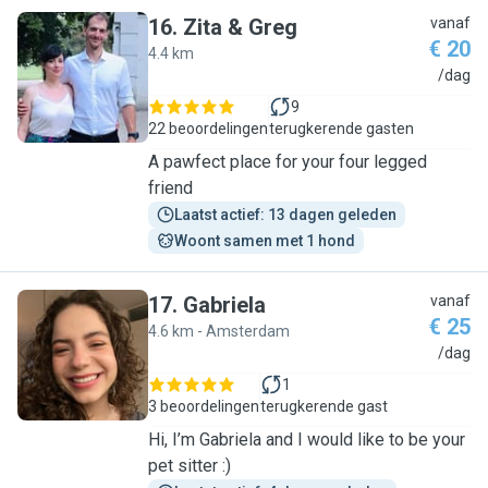
16
.
Zita & Greg
vanaf
€ 20
4.4 km
Z
/dag
9
22 beoordelingen
terugkerende gasten
A pawfect place for your four legged
friend
Laatst actief: 13 dagen geleden
Woont samen met 1 hond
17
.
Gabriela
vanaf
€ 25
4.6 km - Amsterdam
G
/dag
1
3 beoordelingen
terugkerende gast
Hi, I’m Gabriela and I would like to be your
pet sitter :)