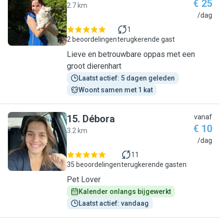
€ 25
2.7 km
C
/dag
1
2 beoordelingen
terugkerende gast
Lieve en betrouwbare oppas met een
groot dierenhart
Laatst actief: 5 dagen geleden
Woont samen met 1 kat
15
.
Débora
vanaf
€ 10
3.2 km
D
/dag
11
35 beoordelingen
terugkerende gasten
Pet Lover
Kalender onlangs bijgewerkt
Laatst actief: vandaag