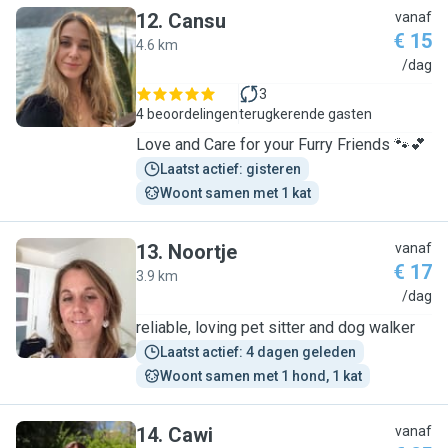
12
.
Cansu
vanaf
€ 15
4.6 km
C
/dag
3
4 beoordelingen
terugkerende gasten
Love and Care for your Furry Friends 🐾💕
Laatst actief: gisteren
Woont samen met 1 kat
13
.
Noortje
vanaf
€ 17
3.9 km
N
/dag
reliable, loving pet sitter and dog walker
Laatst actief: 4 dagen geleden
Woont samen met 1 hond, 1 kat
14
.
Cawi
vanaf