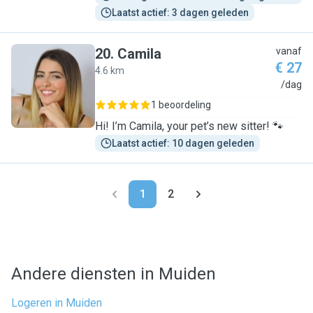
Laatst actief: 3 dagen geleden
20
.
Camila
vanaf
€ 27
4.6 km
C
/dag
1 beoordeling
Hi! I’m Camila, your pet’s new sitter! 🐾
Laatst actief: 10 dagen geleden
1
2
Andere diensten in Muiden
Logeren in Muiden