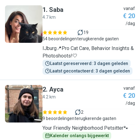
1
.
Saba
vanaf
€ 20
4.7 km
S
/dag
19
54 beoordelingen
terugkerende gasten
IJburg📍Pro Cat Care, Behavior Insights &
Photoshoots!🤍
Laatst gereserveerd: 3 dagen geleden
Laatst gecontacteerd: 3 dagen geleden
2
.
Ayca
vanaf
€ 20
4.2 km
A
/dag
2
9 beoordelingen
terugkerende gasten
Your Friendly Neighborhood Petsitter🐾
Kalender onlangs bijgewerkt