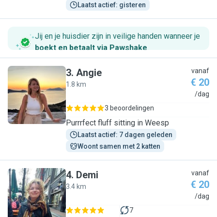
Laatst actief: gisteren
Jij en je huisdier zijn in veilige handen wanneer je
boekt en betaalt via Pawshake
.
3
.
Angie
vanaf
€ 20
1.8 km
A
/dag
3 beoordelingen
Purrrfect fluff sitting in Weesp
Laatst actief: 7 dagen geleden
Woont samen met 2 katten
4
.
Demi
vanaf
€ 20
3.4 km
D
/dag
7