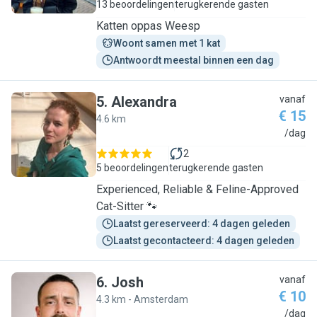
13 beoordelingen
terugkerende gasten
Katten oppas Weesp
Woont samen met 1 kat
Antwoordt meestal binnen een dag
5
.
Alexandra
vanaf
€ 15
4.6 km
A
/dag
2
5 beoordelingen
terugkerende gasten
Experienced, Reliable & Feline-Approved
Cat-Sitter 🐾
Laatst gereserveerd: 4 dagen geleden
Laatst gecontacteerd: 4 dagen geleden
6
.
Josh
vanaf
€ 10
4.3 km - Amsterdam
J
/dag