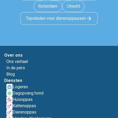
Rotterdam
Utrecht
Topsteden voor dierenoppassen
Over ons
Ons verhaal
In de pers
Blog
Diensten
Logeren
Dagopvang hond
Huisoppas
Kattenoppas
Dierenoppas