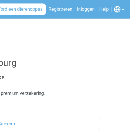
ord een dierenoppas
Registreren
Inloggen
Help
burg
ke
 premium verzekering,
Baexem