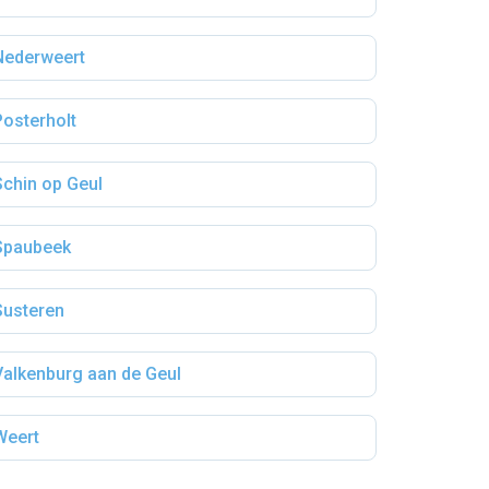
Nederweert
Posterholt
Schin op Geul
Spaubeek
Susteren
Valkenburg aan de Geul
Weert