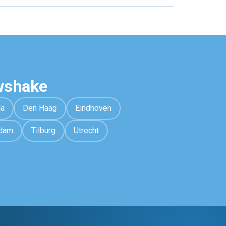
wshake
da
Den Haag
Eindhoven
rdam
Tilburg
Utrecht