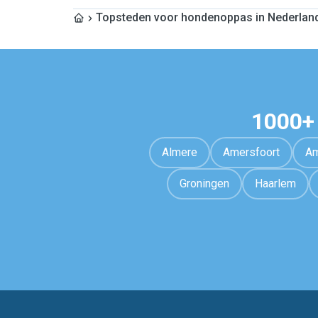
Topsteden voor hondenoppas in Nederlan
1000+
Almere
Amersfoort
Am
Groningen
Haarlem