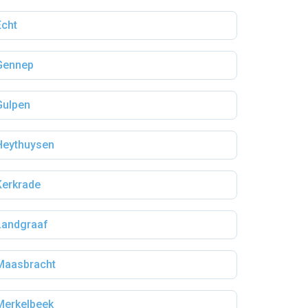
Echt
Gennep
Gulpen
Heythuysen
Kerkrade
Landgraaf
Maasbracht
Merkelbeek