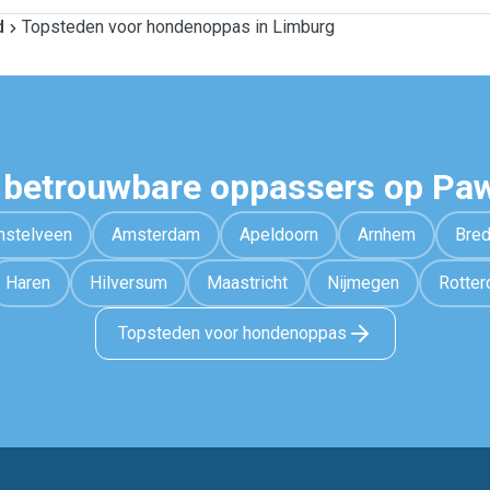
d
Topsteden voor hondenoppas in Limburg
 betrouwbare oppassers op Pa
stelveen
Amsterdam
Apeldoorn
Arnhem
Bre
Haren
Hilversum
Maastricht
Nijmegen
Rotte
Topsteden voor hondenoppas