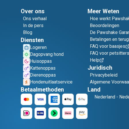
Over ons
Meer Weten
Ons verhaal
Hoe werkt Pawsha
In de pers
Beoordelingen
Blog
De Pawshake Garan
Diensten
Betalingen en teru
FAQ voor baasjes
Logeren
FAQ voor petsitter
Dagopvang hond
Help
Huisoppas
Juridisch
Kattenoppas
Dierenoppas
Privacybeleid
Hondenuitlaatservice
Algemene Voorwaa
Betaalmethoden
Land
Nederland
-
Nede