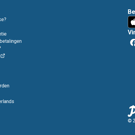
Be
ke?
Vi
tie
gbetalingen
s
rden
rlands
© 2