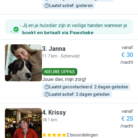
Laatst actief: gisteren
Jij en je huisdier zijn in veilige handen wanneer je
boekt en betaalt via Pawshake
.
3
.
Janna
vanaf
€ 30
11.7 km - Schinveld
J
/nacht
NIEUWE OPPAS
Jouw dier, mijn zorg!
Laatst gecontacteerd: 2 dagen geleden
Laatst actief: 2 dagen geleden
4
.
Krissy
vanaf
€ 25
18.1 km
K
/nacht
2 beoordelingen