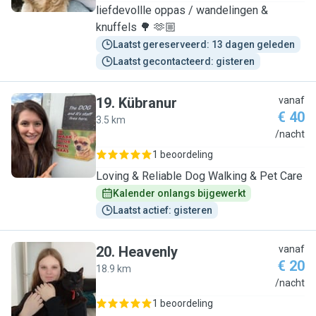
liefdevollle oppas / wandelingen &
knuffels 🌳 🫶🏼
Laatst gereserveerd: 13 dagen geleden
Laatst gecontacteerd: gisteren
19
.
Kübranur
vanaf
€ 40
3.5 km
K
/nacht
1 beoordeling
Loving & Reliable Dog Walking & Pet Care
Kalender onlangs bijgewerkt
Laatst actief: gisteren
20
.
Heavenly
vanaf
€ 20
18.9 km
H
/nacht
1 beoordeling