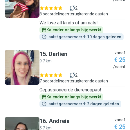
G
2
8 beoordelingen
terugkerende gasten
We love all kinds of animals!
Kalender onlangs bijgewerkt
Laatst gereserveerd: 10 dagen geleden
15
.
Darlien
vanaf
€ 25
9.7 km
D
/nacht
2
7 beoordelingen
terugkerende gasten
Gepassioneerde dierenoppas!
Kalender onlangs bijgewerkt
Laatst gereserveerd: 2 dagen geleden
16
.
Andreia
vanaf
€ 25
5.7 km