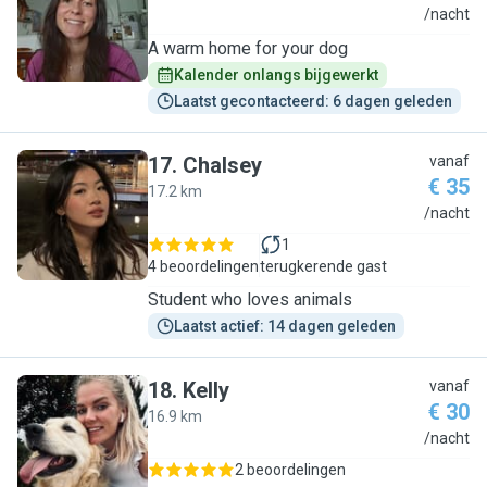
A
/nacht
A warm home for your dog
Kalender onlangs bijgewerkt
Laatst gecontacteerd: 6 dagen geleden
17
.
Chalsey
vanaf
€ 35
17.2 km
C
/nacht
1
4 beoordelingen
terugkerende gast
Student who loves animals
Laatst actief: 14 dagen geleden
18
.
Kelly
vanaf
€ 30
16.9 km
K
/nacht
2 beoordelingen