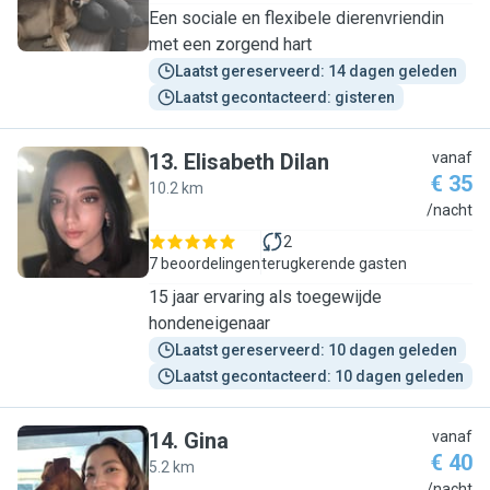
Een sociale en flexibele dierenvriendin
met een zorgend hart
Laatst gereserveerd: 14 dagen geleden
Laatst gecontacteerd: gisteren
13
.
Elisabeth Dilan
vanaf
€ 35
10.2 km
E
/nacht
2
7 beoordelingen
terugkerende gasten
15 jaar ervaring als toegewijde
hondeneigenaar
Laatst gereserveerd: 10 dagen geleden
Laatst gecontacteerd: 10 dagen geleden
14
.
Gina
vanaf
€ 40
5.2 km
/nacht