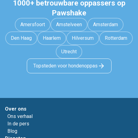
1000+ betrouwbare oppassers op
Pawshake
Amersfoort
Amstelveen
Amsterdam
Den Haag
Haarlem
Hilversum
Rotterdam
Utrecht
Topsteden voor hondenoppas
Over ons
Ons verhaal
In de pers
Blog