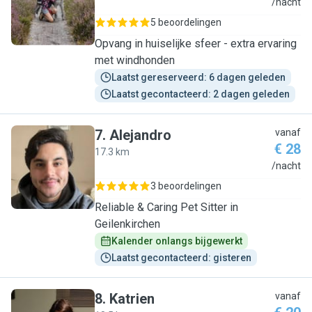
I
/nacht
5 beoordelingen
Opvang in huiselijke sfeer - extra ervaring
met windhonden
Laatst gereserveerd: 6 dagen geleden
Laatst gecontacteerd: 2 dagen geleden
7
.
Alejandro
vanaf
€ 28
17.3 km
A
/nacht
3 beoordelingen
Reliable & Caring Pet Sitter in
Geilenkirchen
Kalender onlangs bijgewerkt
Laatst gecontacteerd: gisteren
8
.
Katrien
vanaf