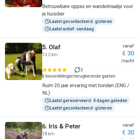
Betrouwbare oppas en wandelmaatje voor
je huisdier
Laatst gecontacteerd: gisteren
Laatst actief: vandaag
5
.
Olaf
vanaf
€ 30
13.2 km
O
/nacht
3
6 beoordelingen
terugkerende gasten
Ruim 20 jaar ervaring met honden (ENG /
NL)
Laatst gereserveerd: 4 dagen geleden
Laatst gecontacteerd: gisteren
6
.
Iris & Peter
vanaf
€ 30
18 km