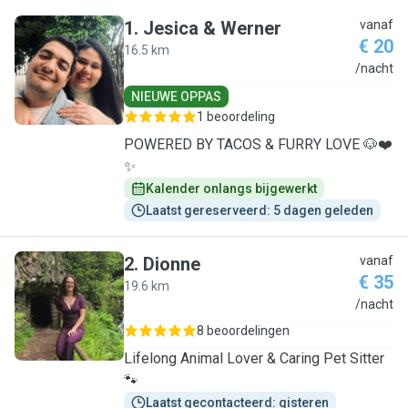
1
.
Jesica & Werner
vanaf
€ 20
16.5 km
J
/nacht
NIEUWE OPPAS
1 beoordeling
POWERED BY TACOS & FURRY LOVE 🐶❤️
✨
Kalender onlangs bijgewerkt
Laatst gereserveerd: 5 dagen geleden
2
.
Dionne
vanaf
€ 35
19.6 km
D
/nacht
8 beoordelingen
Lifelong Animal Lover & Caring Pet Sitter
🐾
Laatst gecontacteerd: gisteren