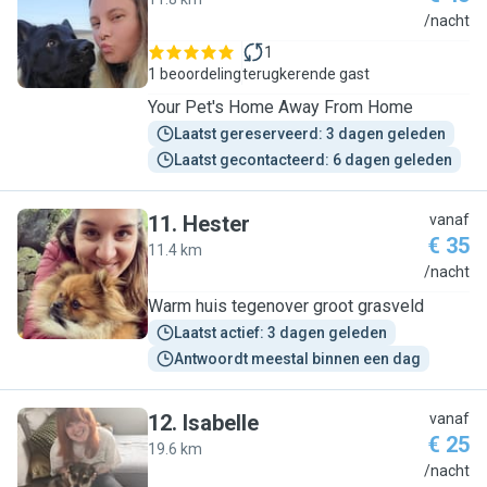
E
/nacht
1
1 beoordeling
terugkerende gast
Your Pet's Home Away From Home
Laatst gereserveerd: 3 dagen geleden
Laatst gecontacteerd: 6 dagen geleden
11
.
Hester
vanaf
€ 35
11.4 km
H
/nacht
Warm huis tegenover groot grasveld
Laatst actief: 3 dagen geleden
Antwoordt meestal binnen een dag
12
.
Isabelle
vanaf
€ 25
19.6 km
I
/nacht