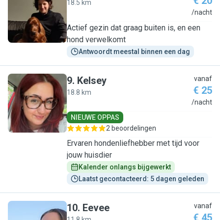
€ 20
18.5 km
K
/nacht
Actief gezin dat graag buiten is, en een
hond verwelkomt
Antwoordt meestal binnen een dag
9
.
Kelsey
vanaf
€ 25
18.8 km
K
/nacht
NIEUWE OPPAS
2 beoordelingen
Ervaren hondenliefhebber met tijd voor
jouw huisdier
Kalender onlangs bijgewerkt
Laatst gecontacteerd: 5 dagen geleden
10
.
Eevee
vanaf
€ 45
11.8 km