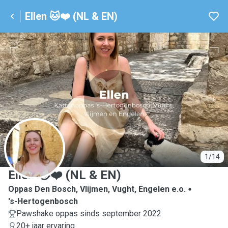
Ellen 🐱❤️ (NL & EN)
E
1/14
Ellen 🐱❤️ (NL & EN)
Oppas Den Bosch, Vlijmen, Vught, Engelen e.o.
's-Hertogenbosch
Pawshake oppas sinds september 2022
20+ jaar ervaring