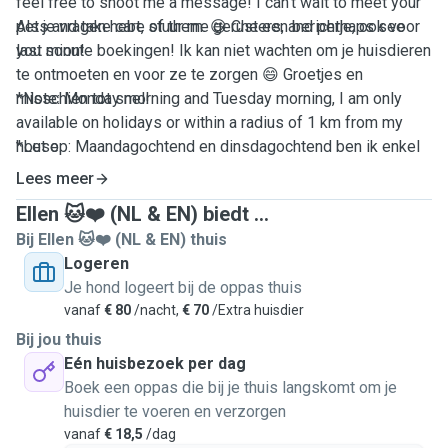
feel free to shoot me a message! I can't wait to meet your
Als je vragen hebt, stuur me gerust een berichtje, ook voor
pets and take care of them. 😄 Cheers, and perhaps see
last minute boekingen! Ik kan niet wachten om je huisdieren
you soon!
te ontmoeten en voor ze te zorgen 😄 Groetjes en
misschien tot snel!
*Note: Monday morning and Tuesday morning, I am only
available on holidays or within a radius of 1 km from my
*Let op: Maandagochtend en dinsdagochtend ben ik enkel
house.
beschikbaar op feestdagen of binnen een straal van 1km
Lees meer
van mijn huis.
Ellen 🐱❤️ (NL & EN) biedt ...
Bij Ellen 🐱❤️ (NL & EN) thuis
🇬🇧
Logeren
Je hond logeert bij de oppas thuis
vanaf
€ 80
/nacht,
€ 70
/Extra huisdier
Bij jou thuis
Eén huisbezoek per dag
Boek een oppas die bij je thuis langskomt om je
huisdier te voeren en verzorgen
vanaf
€ 18,5
/dag