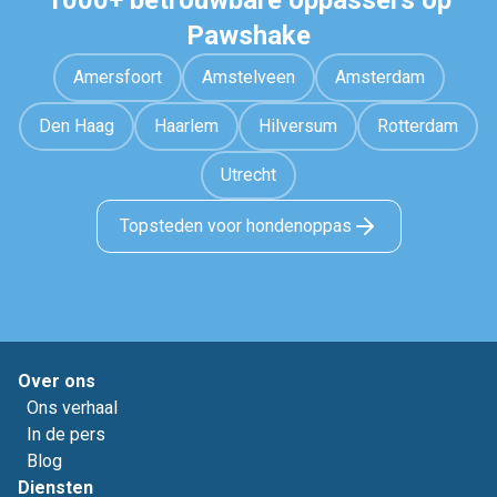
1000+ betrouwbare oppassers op
Pawshake
Amersfoort
Amstelveen
Amsterdam
Den Haag
Haarlem
Hilversum
Rotterdam
Utrecht
Topsteden voor hondenoppas
Over ons
Ons verhaal
In de pers
Blog
Diensten