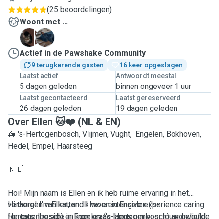
(
25 beoordelingen
)
Woont met ...
I
O
Actief in de Pawshake Community
9 terugkerende gasten
16 keer opgeslagen
Laatst actief
Antwoordt meestal
5 dagen geleden
binnen ongeveer 1 uur
Laatst gecontacteerd
Laatst gereserveerd
26 dagen geleden
19 dagen geleden
Over Ellen 🐱❤️ (NL & EN)
🛵 's-Hertogenbosch, Vlijmen, Vught, Engelen, Bokhoven,
Hedel, Empel, Haarsteeg
🇳🇱
Hoi! Mijn naam is Ellen en ik heb ruime ervaring in het
verzorgen van katten. Ik woon in Engelen ('s-
Hi there! I'm Ellen, and I have extensive experience caring
Hertogenbosch) en kom graag langs om voor jouw geliefde
for cats. I reside in Engelen ('s-Hertogenbosch) and would