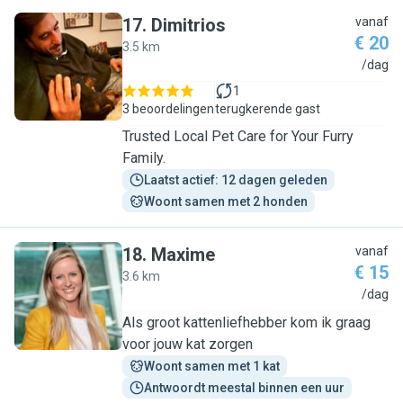
17
.
Dimitrios
vanaf
€ 20
3.5 km
D
/dag
1
3 beoordelingen
terugkerende gast
Trusted Local Pet Care for Your Furry
Family.
Laatst actief: 12 dagen geleden
Woont samen met 2 honden
18
.
Maxime
vanaf
€ 15
3.6 km
M
/dag
Als groot kattenliefhebber kom ik graag
voor jouw kat zorgen
Woont samen met 1 kat
Antwoordt meestal binnen een uur