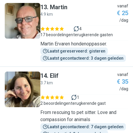
13
.
Martin
vanaf
€ 25
4.9 km
M
/dag
4
17 beoordelingen
terugkerende gasten
Martin Ervaren hondenoppasser.
Laatst gereserveerd: gisteren
Laatst gecontacteerd: 3 dagen geleden
14
.
Elif
vanaf
€ 35
3.7 km
E
/dag
1
2 beoordelingen
terugkerende gast
From rescuing to pet sitter. Love and
compassion for animals
Laatst gecontacteerd: 7 dagen geleden