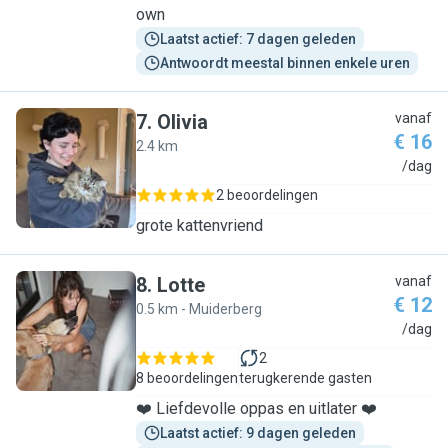
own
Laatst actief: 7 dagen geleden
Antwoordt meestal binnen enkele uren
7
.
Olivia
vanaf
€ 16
2.4 km
O
/dag
2 beoordelingen
grote kattenvriend
8
.
Lotte
vanaf
€ 12
0.5 km - Muiderberg
L
/dag
2
8 beoordelingen
terugkerende gasten
❤️ Liefdevolle oppas en uitlater ❤️
Laatst actief: 9 dagen geleden