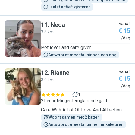
Laatst actief: gisteren
11
.
Neda
vanaf
€ 15
3.8 km
N
/dag
Pet lover and care giver
Antwoordt meestal binnen een dag
12
.
Rianne
vanaf
€ 15
3.9 km
R
/dag
1
2 beoordelingen
terugkerende gast
Care With A Lot Of Love And Affection
Woont samen met 2 katten
Antwoordt meestal binnen enkele uren