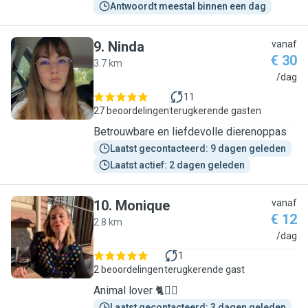
Antwoordt meestal binnen een dag
9
.
Ninda
vanaf
€ 30
3.7 km
N
/dag
11
27 beoordelingen
terugkerende gasten
Betrouwbare en liefdevolle dierenoppas
Laatst gecontacteerd: 9 dagen geleden
Laatst actief: 2 dagen geleden
10
.
Monique
vanaf
€ 12
2.8 km
M
/dag
1
2 beoordelingen
terugkerende gast
Animal lover 🐈🐕‍🦺
Laatst gecontacteerd: 3 dagen geleden