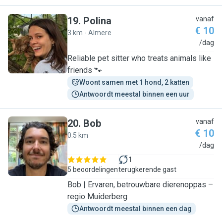
19
.
Polina
vanaf
€ 10
3 km - Almere
P
/dag
Reliable pet sitter who treats animals like
friends 🐾
Woont samen met 1 hond, 2 katten
Antwoordt meestal binnen een uur
20
.
Bob
vanaf
€ 10
0.5 km
B
/dag
1
5 beoordelingen
terugkerende gast
Bob | Ervaren, betrouwbare dierenoppas –
regio Muiderberg
Antwoordt meestal binnen een dag