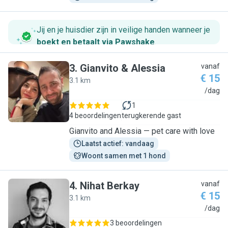
Jij en je huisdier zijn in veilige handen wanneer je
boekt en betaalt via Pawshake
.
3
.
Gianvito & Alessia
vanaf
€ 15
3.1 km
G
/dag
1
4 beoordelingen
terugkerende gast
Gianvito and Alessia — pet care with love
Laatst actief: vandaag
Woont samen met 1 hond
4
.
Nihat Berkay
vanaf
€ 15
3.1 km
N
/dag
3 beoordelingen