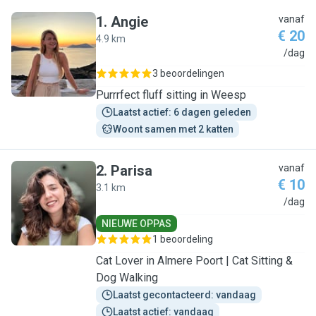
1
.
Angie
vanaf
€ 20
4.9 km
A
/dag
3 beoordelingen
Purrrfect fluff sitting in Weesp
Laatst actief: 6 dagen geleden
Woont samen met 2 katten
2
.
Parisa
vanaf
€ 10
3.1 km
P
/dag
NIEUWE OPPAS
1 beoordeling
Cat Lover in Almere Poort | Cat Sitting &
Dog Walking
Laatst gecontacteerd: vandaag
Laatst actief: vandaag