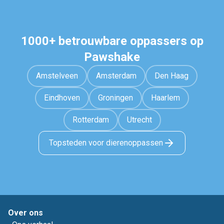
1000+ betrouwbare oppassers op
Pawshake
Amstelveen
Amsterdam
Den Haag
Eindhoven
Groningen
Haarlem
Rotterdam
Utrecht
Topsteden voor dierenoppassen
Over ons