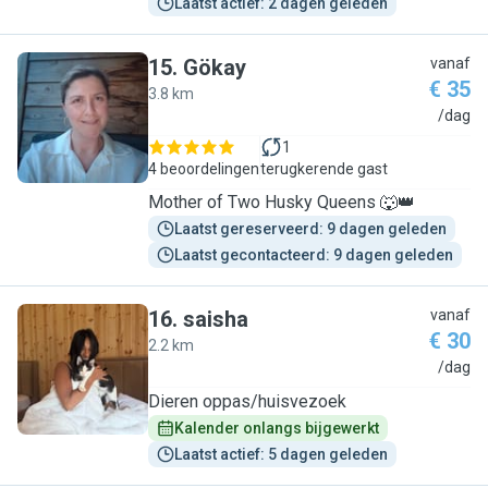
Laatst actief: 2 dagen geleden
15
.
Gökay
vanaf
€ 35
3.8 km
G
/dag
1
4 beoordelingen
terugkerende gast
Mother of Two Husky Queens 🐺👑
Laatst gereserveerd: 9 dagen geleden
Laatst gecontacteerd: 9 dagen geleden
16
.
saisha
vanaf
€ 30
2.2 km
S
/dag
Dieren oppas/huisvezoek
Kalender onlangs bijgewerkt
Laatst actief: 5 dagen geleden