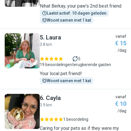
Nihat Berkay, your paw’s 2nd best friend
Laatst actief: 10 dagen geleden
Woont samen met 1 kat
5
.
Laura
vanaf
€ 15
3.8 km
L
/dag
5
19 beoordelingen
terugkerende gasten
Your local pet friend!
Woont samen met 1 kat
6
.
Cayla
vanaf
€ 10
3.9 km
C
/dag
1 beoordeling
Caring for your pets as if they were my