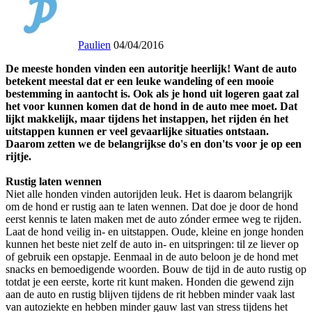
Paulien
04/04/2016
De meeste honden vinden een autoritje heerlijk! Want de auto
betekent meestal dat er een leuke wandeling of een mooie
bestemming in aantocht is. Ook als je hond uit logeren gaat zal
het voor kunnen komen dat de hond in de auto mee moet. Dat
lijkt makkelijk, maar tijdens het instappen, het rijden én het
uitstappen kunnen er veel gevaarlijke situaties ontstaan.
Daarom zetten we de belangrijkse do's en don'ts voor je op een
rijtje.
Rustig laten wennen
Niet alle honden vinden autorijden leuk. Het is daarom belangrijk
om de hond er rustig aan te laten wennen. Dat doe je door de hond
eerst kennis te laten maken met de auto zónder ermee weg te rijden.
Laat de hond veilig in- en uitstappen. Oude, kleine en jonge honden
kunnen het beste niet zelf de auto in- en uitspringen: til ze liever op
of gebruik een opstapje. Eenmaal in de auto beloon je de hond met
snacks en bemoedigende woorden. Bouw de tijd in de auto rustig op
totdat je een eerste, korte rit kunt maken. Honden die gewend zijn
aan de auto en rustig blijven tijdens de rit hebben minder vaak last
van autoziekte en hebben minder gauw last van stress tijdens het