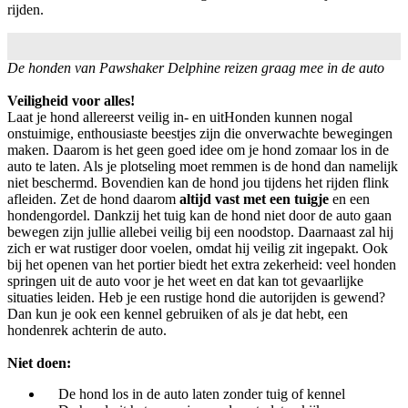
rijden.
De honden van Pawshaker Delphine reizen graag mee in de auto
Veiligheid voor alles!
Laat je hond allereerst veilig in- en uitHonden kunnen nogal
onstuimige, enthousiaste beestjes zijn die onverwachte bewegingen
maken. Daarom is het geen goed idee om je hond zomaar los in de
auto te laten. Als je plotseling moet remmen is de hond dan namelijk
niet beschermd. Bovendien kan de hond jou tijdens het rijden flink
afleiden. Zet de hond daarom
altijd vast met een tuigje
en een
hondengordel. Dankzij het tuig kan de hond niet door de auto gaan
bewegen zijn jullie allebei veilig bij een noodstop. Daarnaast zal hij
zich er wat rustiger door voelen, omdat hij veilig zit ingepakt. Ook
bij het openen van het portier biedt het extra zekerheid: veel honden
springen uit de auto voor je het weet en dat kan tot gevaarlijke
situaties leiden. Heb je een rustige hond die autorijden is gewend?
Dan kun je ook een kennel gebruiken of als je dat hebt, een
hondenrek achterin de auto.
Niet doen:
De hond los in de auto laten zonder tuig of kennel