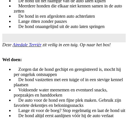
De hond uit het raampje van de auto laten kijken
Meerdere honden die elkaar niet kennen samen in de auto
zetten
De hond in een afgesloten auto achterlaten
Lange ritten zonder pauzes
De hond onaangelijnd uit de auto laten springen
Deze
Airedale Terriër
zit veilig in een tuig. Op naar het bos!
Wel doen:
Zorgen dat de hond gechipt en geregistreerd is, mocht hij
per ongeluk ontsnappen
De hond vastzetten met een tuigje of in een stevige kennel
plaatsen
Voldoende water meenemen en eventueel snacks,
poepzakjes en handdoeken
De auto voor de hond een fijne plek maken. Gebruik zijn
favoriete dekentjes en beloningssnacks
Lange rit voor de boeg? Stop regelmatig en laat de hond uit
De hond altijd eerst aanlijnen vóór hij de auto verlaat