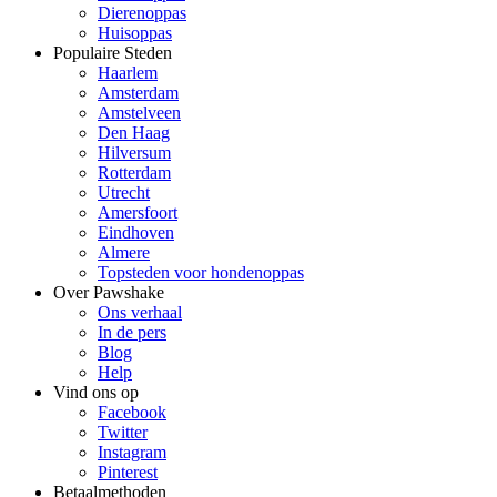
Dierenoppas
Huisoppas
Populaire Steden
Haarlem
Amsterdam
Amstelveen
Den Haag
Hilversum
Rotterdam
Utrecht
Amersfoort
Eindhoven
Almere
Topsteden voor hondenoppas
Over Pawshake
Ons verhaal
In de pers
Blog
Help
Vind ons op
Facebook
Twitter
Instagram
Pinterest
Betaalmethoden