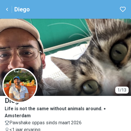
Diego
D
1/13
Diego
Life is not the same without animals around.
Amsterdam
Pawshake oppas sinds maart 2026
<1 jaar ervaring