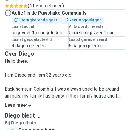
(
4 beoordelingen
)
Actief in de Pawshake Community
1 terugkerende gast
2 keer opgeslagen
Laatst actief
Antwoordt meestal
ongeveer 15 uur geleden
binnen ongeveer 1 uur
Laatst gecontacteerd
Laatst gereserveerd
4 dagen geleden
6 dagen geleden
Over Diego
Hello there.
I am Diego and I am 32 years old.
Back home, in Colombia, I was always used to be around
animals, my family has plenty in their family house and I
lived with dogs when I grew up as well.
Lees meer
Diego biedt ...
and since I move here I've been frequently sitting for
Bij Diego thuis
friend's dogs and taking care of my girlfriend's cats.
Dagopvang hond