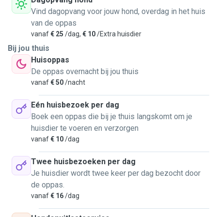
Vind dagopvang voor jouw hond, overdag in het huis
As I now live alone. I find it a bit difficult to have a pet of my
van de oppas
own, but thankfully I can use this app to enjoy being around
vanaf
€ 25
/dag,
€ 10
/Extra huisdier
animals and help some of you when you need.
Bij jou thuis
I'm available for walks, visits or take care of them while I
Huisoppas
work remotely. I live next to the Vondelpark ( updating
De oppas overnacht bij jou thuis
pictures soon) and I would prefer this area but I'm open to
vanaf
€ 50
/nacht
bike further. Send me a message and I'm sure we can figure
Eén huisbezoek per dag
something out.
Boek een oppas die bij je thuis langskomt om je
huisdier te voeren en verzorgen
Of course! Make sure your pet is vaccinated!
vanaf
€ 10
/dag
Looking forward to meeting new friends 😺 🐈
Twee huisbezoeken per dag
Je huisdier wordt twee keer per dag bezocht door
de oppas.
vanaf
€ 16
/dag