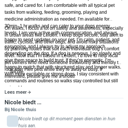
safe, and cared for. I am comfortable with all typical pet
tasks from walking, feeding, grooming, playing and
medicine administration as needed. I'm available for
30min- 1 hr walks and can cater to your dogs energy
On walks, I focus a lot on safety and awareness, especially
levels. I am very active with communication, and always
in urban areas like Leiden. I keep dogs secure, stay alert to
happy to send updates on your pet. I’m calm, patient, and
traffic, cyclists, and other dogs, and avoid risky situations
easygoing, and I always try to adjust my approach
by planning routes that suit each individual dog’s comfort
depending on the dog. If a dog is nervous, I go slowly and
level. Now that I’m based in Leiden, I’d love to help local
give them space to build trust. If they’re energetic, I’m
pet owners who need someone trustworthy and friendly to
happy to match that with structured play and longer walks.
look after their pets while they’re away or busy. If
🐾
Nicole
🐾
With more excitable or strong dogs, I stay consistent with
interested, please give me a shout!
commands and routines so walks stay controlled but still
enjoyable.
Lees meer
Nicole biedt ...
Bij Nicole thuis
Nicole biedt op dit moment geen diensten in hun
huis aan.