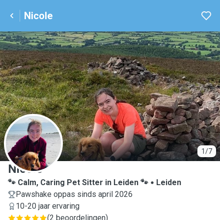
Nicole
N
1/7
Nicole
🐾 Calm, Caring Pet Sitter in Leiden 🐾
Leiden
Pawshake oppas sinds april 2026
10-20 jaar ervaring
(
2 beoordelingen
)