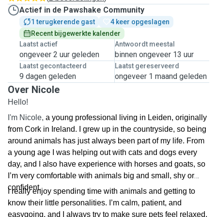
Actief in de Pawshake Community
1 terugkerende gast
4 keer opgeslagen
Recent bijgewerkte kalender
Laatst actief
Antwoordt meestal
ongeveer 2 uur geleden
binnen ongeveer 13 uur
Laatst gecontacteerd
Laatst gereserveerd
9 dagen geleden
ongeveer 1 maand geleden
Over Nicole
Hello!
I'm Nicole,
a young professional living in Leiden, originally
from Cork in Ireland. I grew up in the countryside, so being
around animals has just always been part of my life. From
a young age I was helping out with cats and dogs every
day, and I also have experience with horses and goats, so
I’m very comfortable with animals big and small, shy or
confident.
I really enjoy spending time with animals and getting to
know their little personalities. I’m calm, patient, and
easygoing, and I always try to make sure pets feel relaxed,