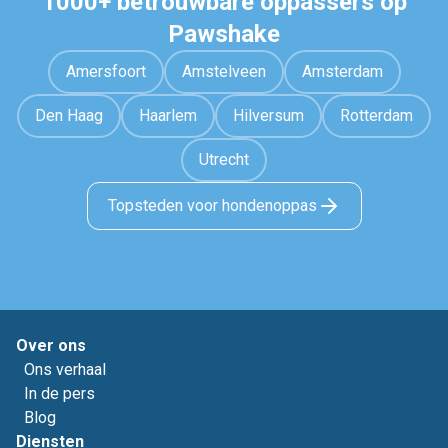
1000+ betrouwbare oppassers op
Pawshake
Amersfoort
Amstelveen
Amsterdam
Den Haag
Haarlem
Hilversum
Rotterdam
Utrecht
Topsteden voor hondenoppas
Over ons
Ons verhaal
In de pers
Blog
Diensten