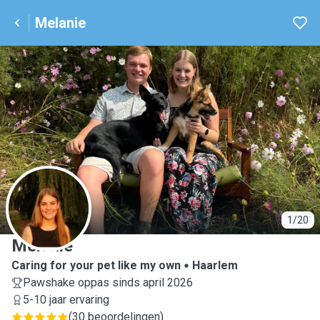
Melanie
M
1/20
Melanie
Caring for your pet like my own
Haarlem
Pawshake oppas sinds april 2026
5-10 jaar ervaring
(
30 beoordelingen
)