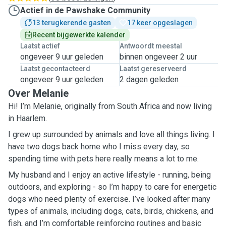
Actief in de Pawshake Community
13 terugkerende gasten
17 keer opgeslagen
Recent bijgewerkte kalender
Laatst actief
Antwoordt meestal
ongeveer 9 uur geleden
binnen ongeveer 2 uur
Laatst gecontacteerd
Laatst gereserveerd
ongeveer 9 uur geleden
2 dagen geleden
Over Melanie
Hi! I’m Melanie, originally from South Africa and now living
in Haarlem.
I grew up surrounded by animals and love all things living. I
have two dogs back home who I miss every day, so
spending time with pets here really means a lot to me.
My husband and I enjoy an active lifestyle - running, being
outdoors, and exploring - so I’m happy to care for energetic
dogs who need plenty of exercise. I’ve looked after many
types of animals, including dogs, cats, birds, chickens, and
fish, and I’m comfortable reinforcing routines and basic