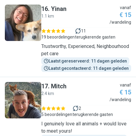
16
.
Yinan
vanaf
€ 15
1.1 km
Y
/wandeling
11
19 beoordelingen
terugkerende gasten
Trustworthy, Experienced, Neighbourhood
pet care
Laatst gereserveerd: 11 dagen geleden
Laatst gecontacteerd: 11 dagen geleden
17
.
Mitch
vanaf
€ 15
2.4 km
M
/wandeling
2
5 beoordelingen
terugkerende gasten
I genuinely love all animals + would love
to meet yours!