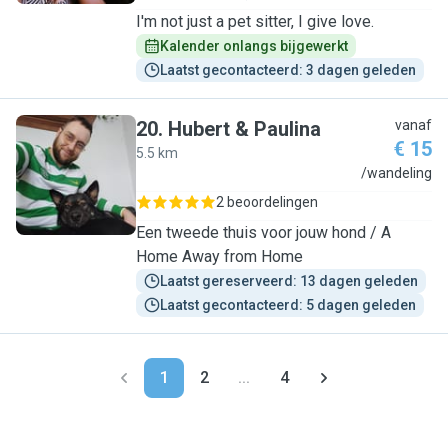
I'm not just a pet sitter, I give love.
Kalender onlangs bijgewerkt
Laatst gecontacteerd: 3 dagen geleden
20
.
Hubert & Paulina
vanaf
€ 15
5.5 km
H
/wandeling
2 beoordelingen
Een tweede thuis voor jouw hond / A
Home Away from Home
Laatst gereserveerd: 13 dagen geleden
Laatst gecontacteerd: 5 dagen geleden
1
2
...
4