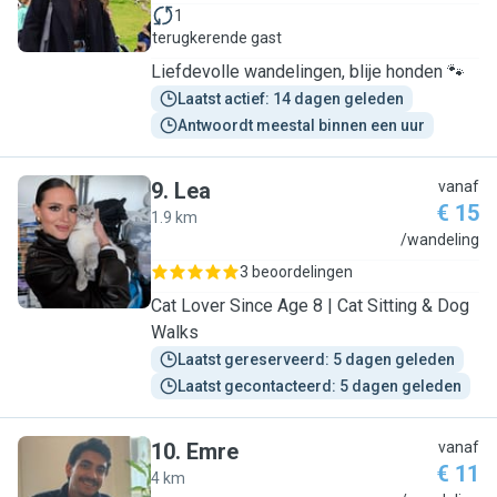
1
terugkerende gast
Liefdevolle wandelingen, blije honden 🐾
Laatst actief: 14 dagen geleden
Antwoordt meestal binnen een uur
9
.
Lea
vanaf
€ 15
1.9 km
L
/wandeling
3 beoordelingen
Cat Lover Since Age 8 | Cat Sitting & Dog
Walks
Laatst gereserveerd: 5 dagen geleden
Laatst gecontacteerd: 5 dagen geleden
10
.
Emre
vanaf
€ 11
4 km