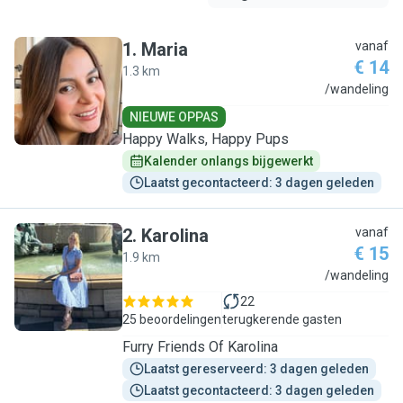
1
.
Maria
vanaf
€ 14
1.3 km
M
/wandeling
NIEUWE OPPAS
Happy Walks, Happy Pups
Kalender onlangs bijgewerkt
Laatst gecontacteerd: 3 dagen geleden
2
.
Karolina
vanaf
€ 15
1.9 km
K
/wandeling
22
25 beoordelingen
terugkerende gasten
Furry Friends Of Karolina
Laatst gereserveerd: 3 dagen geleden
Laatst gecontacteerd: 3 dagen geleden