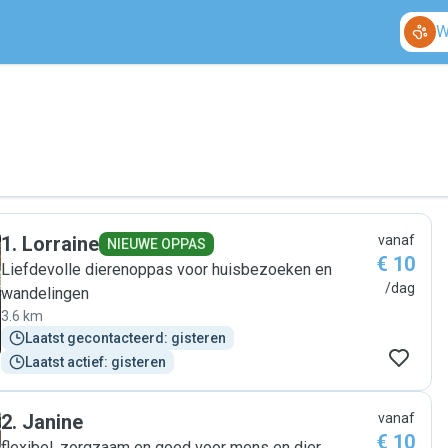
W
1
.
Lorraine
vanaf
NIEUWE OPPAS
€ 10
Liefdevolle dierenoppas voor huisbezoeken en
/dag
wandelingen
3.6 km
Laatst gecontacteerd: gisteren
Laatst actief: gisteren
2
.
Janine
vanaf
€ 10
flexibel, zorgzaam en goed voor mens en dier