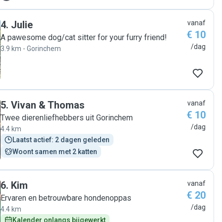
hart even weg. Bedankt Fabienne!"
4
.
Julie
vanaf
€ 10
A pawesome dog/cat sitter for your furry friend!
/dag
3.9 km - Gorinchem
5
.
Vivan & Thomas
vanaf
€ 10
Twee dierenliefhebbers uit Gorinchem
/dag
4.4 km
Laatst actief: 2 dagen geleden
Woont samen met 2 katten
6
.
Kim
vanaf
€ 20
Ervaren en betrouwbare hondenoppas
/dag
4.4 km
Kalender onlangs bijgewerkt