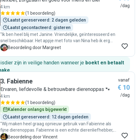
/dag
4 km
(
1 beoordeling
)
Laatst gereserveerd: 2 dagen geleden
Laatst gecontacteerd: gisteren
"Ik ben heel blij met Janine. Vriendelijke, geïnteresseerd en
snel beschikbaar. Het appje met foto van Nina heb ik erg
gewaardeerd🍀 Ik kan Janine van harte aanbevelen. Maar
M
Beoordeling door Margreet
niet te veel aanvragen doen aan Janine, , anders kan ze
misschien in de toekomst niet meer op Nina passen 😉😉"
huisdier zijn in veilige handen wanneer je
boekt en betaalt
hake
.
3
.
Fabienne
vanaf
€ 10
Ervaren, liefdevolle & betrouwbare dierenoppas 🐾
/dag
4 km
(
1 beoordeling
)
Kalender onlangs bijgewerkt
Laatst gereserveerd: 12 dagen geleden
"Wij maken heel graag opnieuw gebruik van Fabienne als
fijne dierenoppas. Fabienne is een echte dierenliefhebber,
stuurt updates en dankzij haar konden wij met een gerust
V
Beoordeling door Vincent