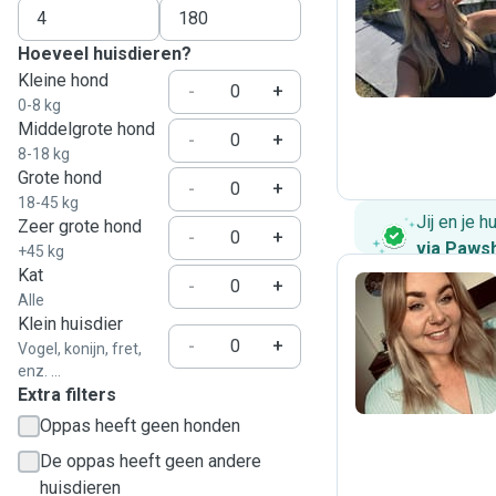
J
Hoeveel huisdieren?
Kleine hond
-
+
0-8 kg
Middelgrote hond
-
+
8-18 kg
Grote hond
-
+
18-45 kg
Jij en je 
Zeer grote hond
-
+
via Paws
+45 kg
Kat
-
+
Alle
Klein huisdier
F
-
+
Vogel, konijn, fret,
enz. ...
Extra filters
Oppas heeft geen honden
De oppas heeft geen andere
huisdieren