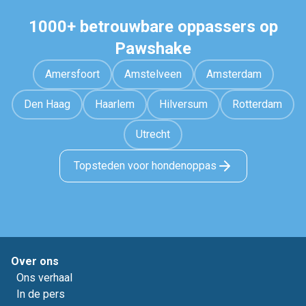
1000+ betrouwbare oppassers op
Pawshake
Amersfoort
Amstelveen
Amsterdam
Den Haag
Haarlem
Hilversum
Rotterdam
Utrecht
Topsteden voor hondenoppas
Over ons
Ons verhaal
In de pers