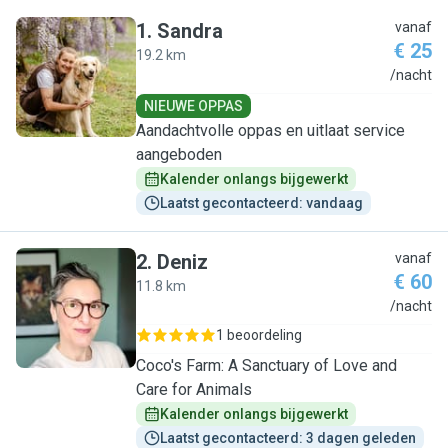
1
.
Sandra
vanaf
€ 25
19.2 km
S
/nacht
NIEUWE OPPAS
Aandachtvolle oppas en uitlaat service
aangeboden
Kalender onlangs bijgewerkt
Laatst gecontacteerd: vandaag
2
.
Deniz
vanaf
€ 60
11.8 km
D
/nacht
1 beoordeling
Coco's Farm: A Sanctuary of Love and
Care for Animals
Kalender onlangs bijgewerkt
Laatst gecontacteerd: 3 dagen geleden