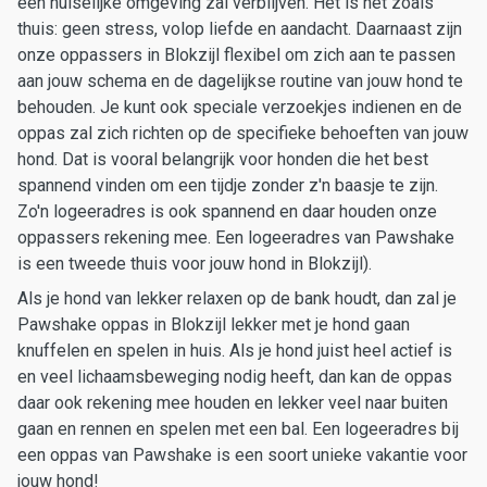
een huiselijke omgeving zal verblijven. Het is net zoals
thuis: geen stress, volop liefde en aandacht. Daarnaast zijn
onze oppassers in Blokzijl flexibel om zich aan te passen
aan jouw schema en de dagelijkse routine van jouw hond te
behouden. Je kunt ook speciale verzoekjes indienen en de
oppas zal zich richten op de specifieke behoeften van jouw
hond. Dat is vooral belangrijk voor honden die het best
spannend vinden om een tijdje zonder z'n baasje te zijn.
Zo'n logeeradres is ook spannend en daar houden onze
oppassers rekening mee. Een logeeradres van Pawshake
is een tweede thuis voor jouw hond in Blokzijl).
Als je hond van lekker relaxen op de bank houdt, dan zal je
Pawshake oppas in Blokzijl lekker met je hond gaan
knuffelen en spelen in huis. Als je hond juist heel actief is
en veel lichaamsbeweging nodig heeft, dan kan de oppas
daar ook rekening mee houden en lekker veel naar buiten
gaan en rennen en spelen met een bal. Een logeeradres bij
een oppas van Pawshake is een soort unieke vakantie voor
jouw hond!