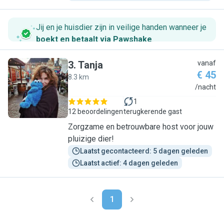
Jij en je huisdier zijn in veilige handen wanneer je
boekt en betaalt via Pawshake
.
3
.
Tanja
vanaf
€ 45
8.3 km
T
/nacht
1
12 beoordelingen
terugkerende gast
Zorgzame en betrouwbare host voor jouw
pluizige dier!
Laatst gecontacteerd: 5 dagen geleden
Laatst actief: 4 dagen geleden
1