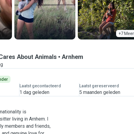
+7 Meer
 Cares About Animals
Arnhem
ng
nder
Laatst gecontacteerd
Laatst gereserveerd
1 dag geleden
5 maanden geleden
nationality is
tter living in Arnhem. I
ily members and friends,
 and genuine love for