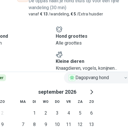
De oppas haalt je hond thuis op voor een fijne
wandeling (30 min)
vanaf
€ 13
/wandeling,
€ 5
/Extra huisdier
hond
Hond groottes
n
Alle groottes
Kleine dieren
Knaagdieren, vogels, konijnen...
Dagopvang hond
er
september 2026
ZO
MA
DI
WO
DO
VR
ZA
ZO
2
1
2
3
4
5
6
9
7
8
9
10
11
12
13