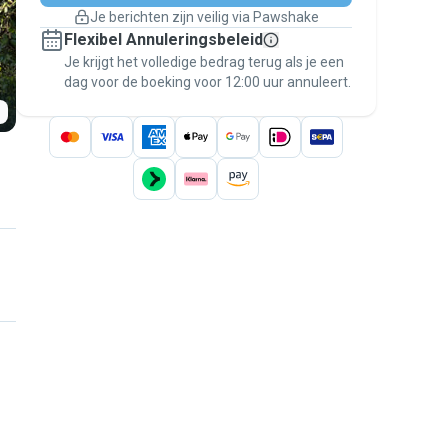
Boekingen met garantie
Je berichten zijn veilig via Pawshake
Regel alles via Pawshake — van eerste
Flexibel Annuleringsbeleid
bericht tot betaling — en geniet van de
Je krijgt het volledige bedrag terug als je een
Pawshake Garantie
.
dag voor de boeking voor 12:00 uur annuleert.