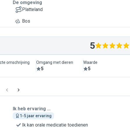
De omgeving
Platteland
Bos
5
cte omschrijving
Omgang met dieren
Waarde
5
5
Ik heb ervaring ...
1-5 jaar ervaring
Ik kan orale medicatie toedienen