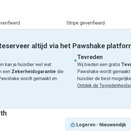
erifieerd
Stripe geverifieerd
Reserveer altijd via het Pawshake platfor
Tevreden
n kan je huisdier wel wat
Wij bieden een gratis
Tevr
om een
Zekerheidsgarantie
die
Pawshake wordt gemaakt en
ia Pawshake wordt gemaakt en
huisdier de best mogelijke 
Ontdek de Tevredenheidsg
ith
Logeren
-
Nieuwendijk