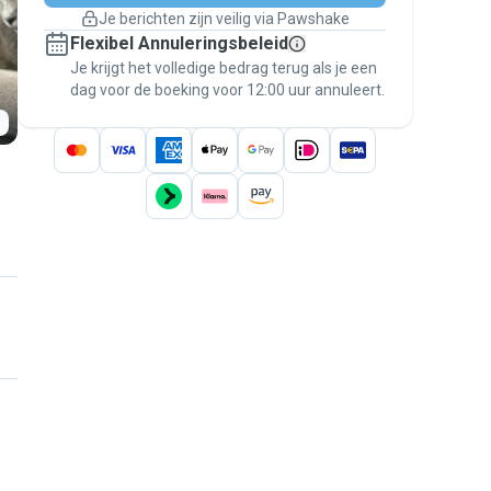
Boekingen met garantie
Je berichten zijn veilig via Pawshake
Regel alles via Pawshake — van eerste
Flexibel Annuleringsbeleid
bericht tot betaling — en geniet van de
Je krijgt het volledige bedrag terug als je een
Pawshake Garantie
.
dag voor de boeking voor 12:00 uur annuleert.