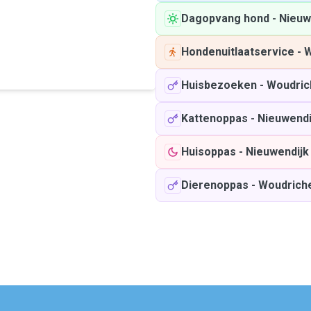
Dagopvang hond
-
Nieuw
Hondenuitlaatservice
-
W
Huisbezoeken
-
Woudri
Kattenoppas
-
Nieuwendi
Huisoppas
-
Nieuwendijk
Dierenoppas
-
Woudrich