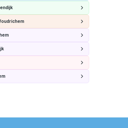
endijk
oudrichem
chem
jk
em