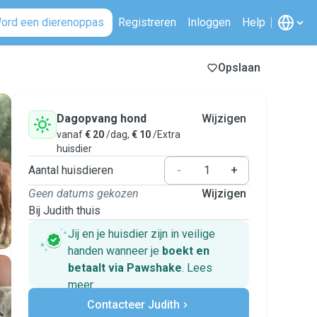
ord een dierenoppas
Registreren
Inloggen
Help
Opslaan
Dagopvang hond
Wijzigen
vanaf
€ 20
/dag,
€ 10
/Extra
huisdier
Aantal huisdieren
-
+
Geen datums gekozen
Wijzigen
Bij Judith thuis
Jij en je huisdier zijn in veilige
handen wanneer je
boekt en
betaalt via Pawshake
.
Lees
meer
Veilig betalen
Contacteer Judith
Hulp als plannen veranderen