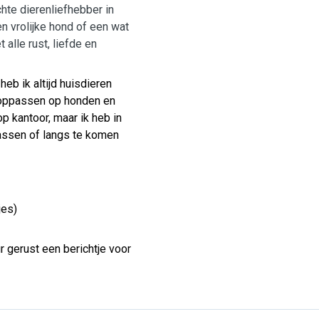
chte dierenliefhebber in
en vrolijke hond of een wat
 alle rust, liefde en
eb ik altijd huisdieren
t oppassen op honden en
p kantoor, maar ik heb in
passen of langs te komen
jes)
ur gerust een berichtje voor