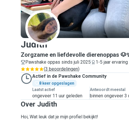
J
Judith
Zorgzame en liefdevolle dierenoppas 🐶
Pawshake oppas sinds juli 2025
1-5 jaar ervaring
(
3 beoordelingen
)
Actief in de Pawshake Community
8 keer opgeslagen
Laatst actief
Antwoordt meestal
ongeveer 11 uur geleden
binnen ongeveer 3 
Over Judith
Hoi, Wat leuk dat je mijn profiel bekijkt!