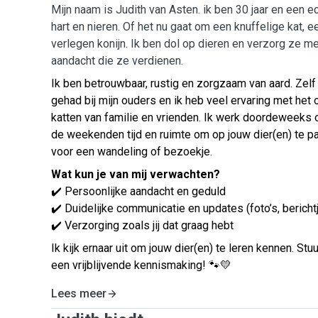
Mijn naam is Judith van Asten. ik ben 30 jaar en een e
hart en nieren. Of het nu gaat om een knuffelige kat, e
verlegen konijn. Ik ben dol op dieren en verzorg ze met
aandacht die ze verdienen.
Ik ben betrouwbaar, rustig en zorgzaam van aard. Zelf h
gehad bij mijn ouders en ik heb veel ervaring met he
katten van familie en vrienden. Ik werk doordeweeks o
de weekenden tijd en ruimte om op jouw dier(en) te 
voor een wandeling of bezoekje.
Wat kun je van mij verwachten?
✔️ Persoonlijke aandacht en geduld
✔️ Duidelijke communicatie en updates (foto’s, bericht
✔️ Verzorging zoals jij dat graag hebt
Ik kijk ernaar uit om jouw dier(en) te leren kennen. Stu
een vrijblijvende kennismaking! 🐾💛
Lees meer