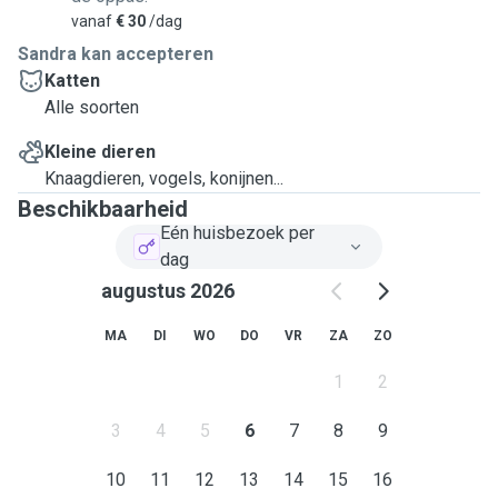
vanaf
€ 30
/dag
Sandra kan accepteren
Katten
Alle soorten
Kleine dieren
Knaagdieren, vogels, konijnen...
Beschikbaarheid
Eén huisbezoek per
dag
augustus 2026
MA
DI
WO
DO
VR
ZA
ZO
1
2
3
4
5
6
7
8
9
10
11
12
13
14
15
16