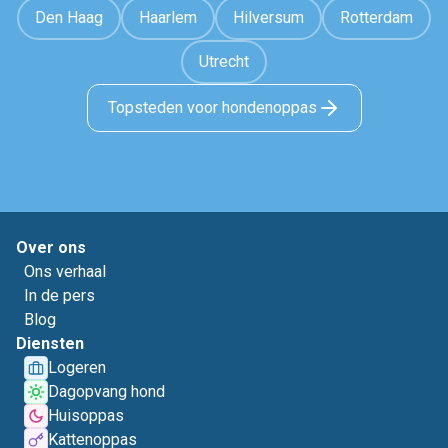
Den Haag
Haarlem
Hilversum
Rotterdam
Utrecht
Topsteden voor hondenoppas
Over ons
Ons verhaal
In de pers
Blog
Diensten
Logeren
Dagopvang hond
Huisoppas
Kattenoppas