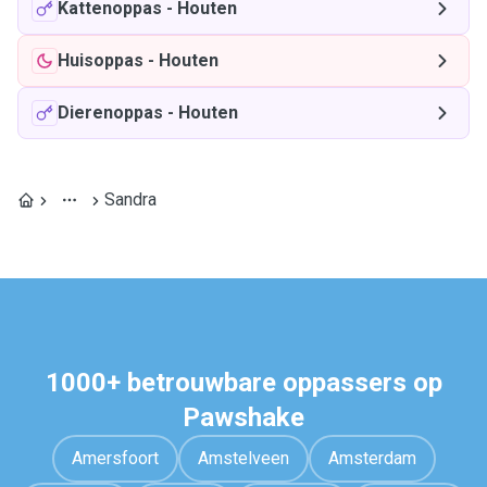
Kattenoppas
-
Houten
Huisoppas
-
Houten
Dierenoppas
-
Houten
Sandra
1000+ betrouwbare oppassers op
Pawshake
Amersfoort
Amstelveen
Amsterdam