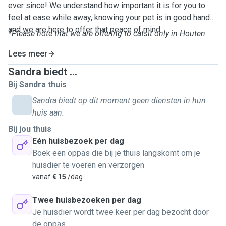
ever since! We understand how important it is for you to
feel at ease while away, knowing your pet is in good hands,
and we are here to offer that peace of mind.
*Please note that we are offering to catsit only in Houten.
Lees meer
Sandra biedt ...
Bij Sandra thuis
Sandra biedt op dit moment geen diensten in hun
huis aan.
Bij jou thuis
Eén huisbezoek per dag
Boek een oppas die bij je thuis langskomt om je
huisdier te voeren en verzorgen
vanaf
€ 15
/dag
Twee huisbezoeken per dag
Je huisdier wordt twee keer per dag bezocht door
de oppas.