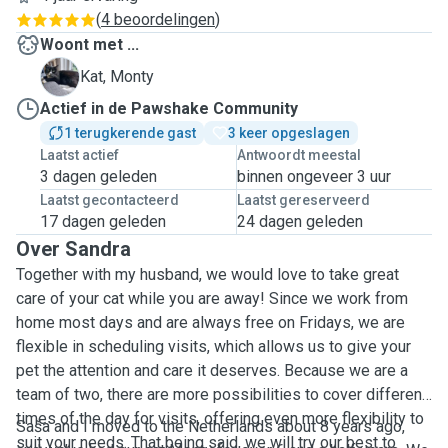
(
4 beoordelingen
)
Woont met ...
M
Kat, Monty
Actief in de Pawshake Community
1 terugkerende gast
3 keer opgeslagen
Laatst actief
Antwoordt meestal
3 dagen geleden
binnen ongeveer 3 uur
Laatst gecontacteerd
Laatst gereserveerd
17 dagen geleden
24 dagen geleden
Over Sandra
Together with my husband, we would love to take great
care of your cat while you are away! Since we work from
home most days and are always free on Fridays, we are
flexible in scheduling visits, which allows us to give your
pet the attention and care it deserves. Because we are a
team of two, there are more possibilities to cover different
times of the day for visits, offering even more flexibility to
Saša and I moved to the Netherlands about 8 years ago,
suit your needs. That being said, we will try our best to