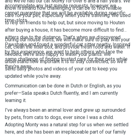
and we’ve had our cat Monty for over 6 and a half years. We
accommodate any last minute requests, however we
know firsthand how challenging it can be to find reliable
cannot guarantee that we will be available during specific
care for your pet, especially when you're traveling. We used
time-slots.
to rely on friends to help out, but since moving to Houten
after buying a house, it has become more difficult to find
sitters due to the distance. That’s when we discovered
During our house visits, we will make sure to play with your
Pawshake and found a wonderful cat sitter nearby. Inspired
cat, clean the litter box, and provide fresh food and water. If
by this experience, we want to help others who face the
needed, we’re also happy to water your plants. We
same challenge of finding trusted care for their pets while
understand how important it is to stay connected, so we’ll
they’re away.
send daily photos and videos of your cat to keep you
updated while you’re away.
Communication can be done in Dutch or English, as you
prefer—Saša speaks Dutch fluently, and I am currently
learning it.
I’ve always been an animal lover and grew up surrounded
by pets, from cats to dogs, ever since I was a child.
Adopting Monty was a natural step for us when we settled
here, and she has been an irreplaceable part of our family