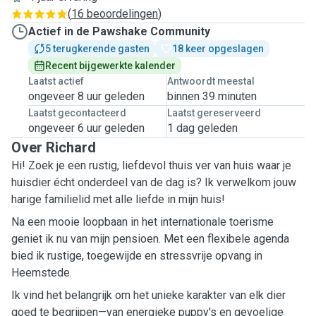
(
16 beoordelingen
)
Actief in de Pawshake Community
5 terugkerende gasten
18 keer opgeslagen
Recent bijgewerkte kalender
Laatst actief
Antwoordt meestal
ongeveer 8 uur geleden
binnen 39 minuten
Laatst gecontacteerd
Laatst gereserveerd
ongeveer 6 uur geleden
1 dag geleden
Over Richard
Hi! Zoek je een rustig, liefdevol thuis ver van huis waar je
huisdier écht onderdeel van de dag is? Ik verwelkom jouw
harige familielid met alle liefde in mijn huis!
Na een mooie loopbaan in het internationale toerisme
geniet ik nu van mijn pensioen. Met een flexibele agenda
bied ik rustige, toegewijde en stressvrije opvang in
Heemstede.
Ik vind het belangrijk om het unieke karakter van elk dier
goed te begrijpen—van energieke puppy's en gevoelige