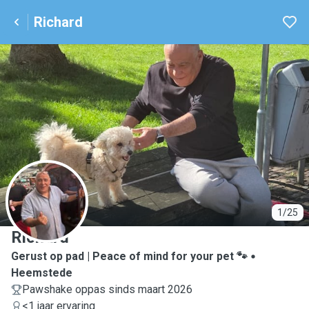
Richard
R
1/25
Richard
Gerust op pad | Peace of mind for your pet 🐾
Heemstede
Pawshake oppas sinds maart 2026
<1 jaar ervaring