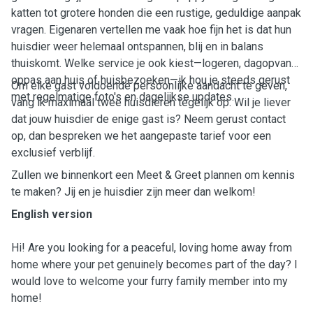
katten tot grotere honden die een rustige, geduldige aanpak
vragen. Eigenaren vertellen me vaak hoe fijn het is dat hun
huisdier weer helemaal ontspannen, blij en in balans
thuiskomt. Welke service je ook kiest—logeren, dagopvang,
oppas aan huis of huisbezoeken—ik hou je steeds gerust
Om elke gast voldoende persoonlijke aandacht te geven,
met regelmatige foto's en dagelijkse updates.
vang ik maximaal twee huisdieren tegelijk op. Wil je liever
dat jouw huisdier de enige gast is? Neem gerust contact
op, dan bespreken we het aangepaste tarief voor een
exclusief verblijf.
Zullen we binnenkort een Meet & Greet plannen om kennis
te maken? Jij en je huisdier zijn meer dan welkom!
English version
Hi! Are you looking for a peaceful, loving home away from
home where your pet genuinely becomes part of the day? I
would love to welcome your furry family member into my
home!