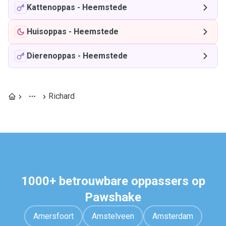
Kattenoppas
-
Heemstede
Huisoppas
-
Heemstede
Dierenoppas
-
Heemstede
Richard
1000+ betrouwbare oppassers op
Pawshake
Amersfoort
Amstelveen
Amsterdam