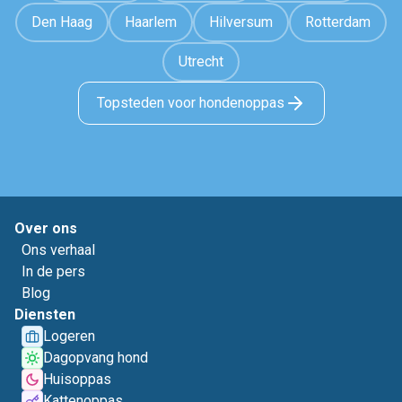
Den Haag
Haarlem
Hilversum
Rotterdam
Utrecht
Topsteden voor hondenoppas
Over ons
Ons verhaal
In de pers
Blog
Diensten
Logeren
Dagopvang hond
Huisoppas
Kattenoppas