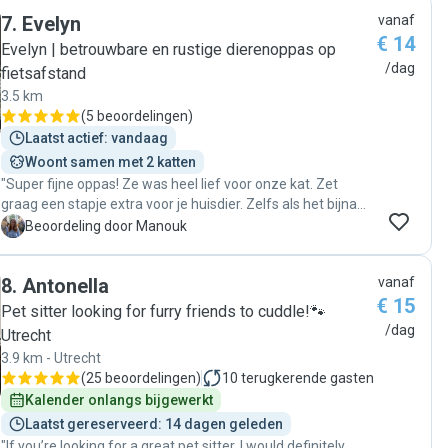
7
.
Evelyn
vanaf
€ 14
Evelyn | betrouwbare en rustige dierenoppas op
/dag
fietsafstand
3.5 km
(
5 beoordelingen
)
Laatst actief: vandaag
Woont samen met 2 katten
"Super fijne oppas! Ze was heel lief voor onze kat. Zet
graag een stapje extra voor je huisdier. Zelfs als het bijna
40 graden is vind ze het niet erg om een extra huisbezoek
M
Beoordeling door Manouk
te doen. Ze heeft ook een koelmat voor onze kat gehaald.
Stuurt ook elke dag een bericht met hoe het gaat. Als je
8
.
Antonella
vanaf
een lieve, betrouwbare oppas zoekt, moet je echt voor
€ 15
Evelyn gaan. "
Pet sitter looking for furry friends to cuddle!🐾
/dag
Utrecht
3.9 km - Utrecht
(
25 beoordelingen
)
10
terugkerende gasten
Kalender onlangs bijgewerkt
Laatst gereserveerd: 14 dagen geleden
"If you’re looking for a great pet sitter, I would definitely