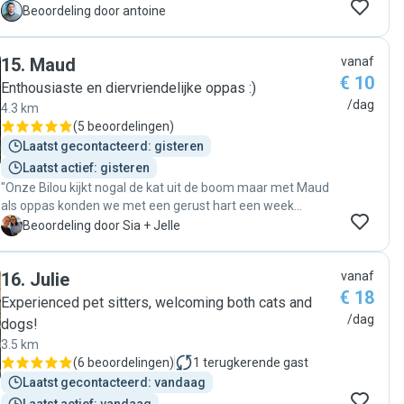
A
Beoordeling door antoine
15
.
Maud
vanaf
€ 10
Enthousiaste en diervriendelijke oppas :)
/dag
4.3 km
(
5 beoordelingen
)
Laatst gecontacteerd: gisteren
Laatst actief: gisteren
"Onze Bilou kijkt nogal de kat uit de boom maar met Maud
als oppas konden we met een gerust hart een week
weggaan! Bilou beloonde Maud's aandacht en zorg met
S
Beoordeling door Sia + Jelle
kopjes en wij kregen regelmatig een update en een kiekje.
Wij raden Maud zeker aan als oppas ☀️ "
16
.
Julie
vanaf
€ 18
Experienced pet sitters, welcoming both cats and
/dag
dogs!
3.5 km
(
6 beoordelingen
)
1
terugkerende gast
Laatst gecontacteerd: vandaag