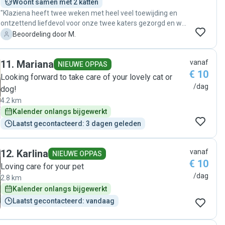
Woont samen met 2 katten
"Klaziena heeft twee weken met heel veel toewijding en
ontzettend liefdevol voor onze twee katers gezorgd en we
zouden haar zonder aarzelen opnieuw vragen. Ze denkt
M
Beoordeling door M.
erg goed met je mee en zorgt dat alles op rolletjes loopt. Ze
is zelfs met een van de katten naar de dierenarts gegaan
11
.
Mariana
vanaf
toen dat nodig bleek en heeft er vervolgens voor gezorgd
NIEUWE OPPAS
€ 10
dat de benodigde medicatie dagelijks werd toegediend. We
Looking forward to take care of your lovely cat or
troffen bij aankomst dan ook twee zeer zeer tevreden en
/dag
dog!
relaxte katten aan."
4.2 km
Kalender onlangs bijgewerkt
Laatst gecontacteerd: 3 dagen geleden
12
.
Karlina
vanaf
NIEUWE OPPAS
€ 10
Loving care for your pet
/dag
2.8 km
Kalender onlangs bijgewerkt
Laatst gecontacteerd: vandaag