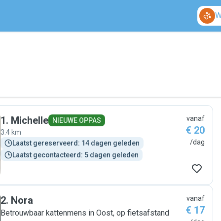
W
1
.
Michelle
vanaf
NIEUWE OPPAS
€ 20
3.4 km
/dag
Laatst gereserveerd: 14 dagen geleden
Laatst gecontacteerd: 5 dagen geleden
2
.
Nora
vanaf
€ 17
Betrouwbaar kattenmens in Oost, op fietsafstand