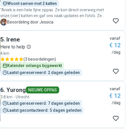
Woont samen met 2 katten
"Aniek is een hele fijne oppas. Ze kon direct overweg met
onze (vier) katten en gaf ons vaak updates en foto's. Ze
stelde ons op de hoogte van onregelmatigheden (braken
J
Beoordeling door Jessica
van een van de katten) zonder zelf ernstig gealarmeerd te
zijn (dus goede inschatting, wat ik wel eens anders heb
5
.
Irene
vanaf
meegemaakt). Bij terugkeer troffen we tevreden katten en
€ 12
een net huis aan. Erg tevreden."
Here to help 😊
/dag
4 km
(
3 beoordelingen
)
Kalender onlangs bijgewerkt
Laatst gereserveerd: 2 dagen geleden
6
.
Yurong
vanaf
NIEUWE OPPAS
€ 12
3.8 km - Utrecht
/dag
Laatst gereserveerd: 7 dagen geleden
Laatst gecontacteerd: 5 dagen geleden