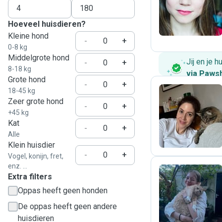
N
Hoeveel huisdieren?
Kleine hond
-
+
0-8 kg
Middelgrote hond
Jij en je 
-
+
8-18 kg
via Paws
Grote hond
-
+
18-45 kg
Zeer grote hond
-
+
E
+45 kg
Kat
-
+
Alle
Klein huisdier
-
+
Vogel, konijn, fret,
enz. ...
Extra filters
Oppas heeft geen honden
A
De oppas heeft geen andere
huisdieren