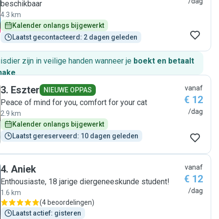
/dag
beschikbaar
4.3 km
Kalender onlangs bijgewerkt
Laatst gecontacteerd: 2 dagen geleden
huisdier zijn in veilige handen wanneer je
boekt en betaalt
hake
.
3
.
Eszter
vanaf
NIEUWE OPPAS
€ 12
Peace of mind for you, comfort for your cat
/dag
2.9 km
Kalender onlangs bijgewerkt
Laatst gereserveerd: 10 dagen geleden
4
.
Aniek
vanaf
€ 12
Enthousiaste, 18 jarige diergeneeskunde student!
/dag
1.6 km
(
4 beoordelingen
)
Laatst actief: gisteren