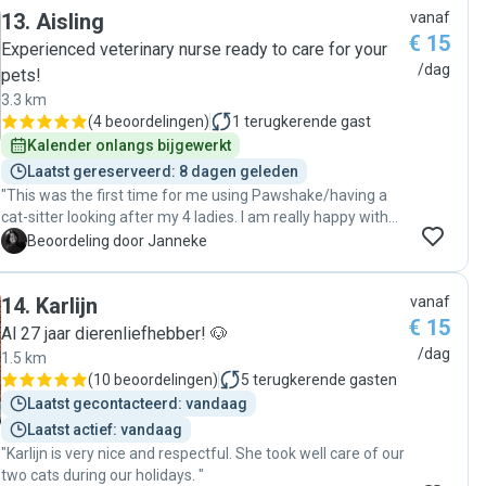
13
.
Aisling
vanaf
€ 15
Experienced veterinary nurse ready to care for your
/dag
pets!
3.3 km
(
4 beoordelingen
)
1
terugkerende gast
Kalender onlangs bijgewerkt
Laatst gereserveerd: 8 dagen geleden
"This was the first time for me using Pawshake/having a
cat-sitter looking after my 4 ladies. I am really happy with
Aisling and Moniek, as they send me videos and photos
J
Beoordeling door Janneke
daily. Besides this, the cats were super relaxed when I got
home. I can really recommend Aisling and Moniek! Thanks
14
.
Karlijn
vanaf
a lot ❤️"
€ 15
Al 27 jaar dierenliefhebber! 🐶
/dag
1.5 km
(
10 beoordelingen
)
5
terugkerende gasten
Laatst gecontacteerd: vandaag
Laatst actief: vandaag
"Karlijn is very nice and respectful. She took well care of our
two cats during our holidays. "