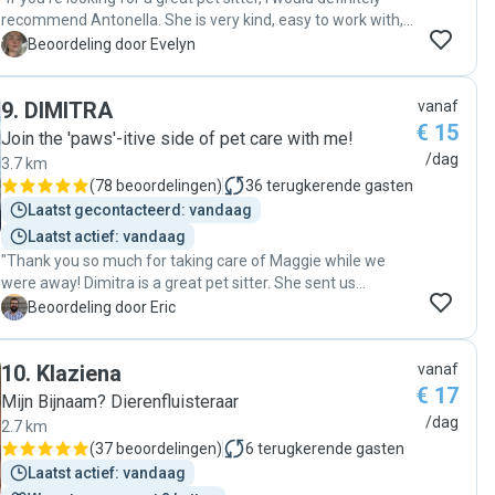
recommend Antonella. She is very kind, easy to work with,
and communicates really well. Our cats seemed very
E
Beoordeling door Evelyn
comfortable with her, and when we came home, they were
relaxed and happy. I would definitely book her again
9
.
DIMITRA
vanaf
whenever we need a pet sitter!"
€ 15
Join the 'paws'-itive side of pet care with me!
/dag
3.7 km
(
78 beoordelingen
)
36
terugkerende gasten
Laatst gecontacteerd: vandaag
Laatst actief: vandaag
"Thank you so much for taking care of Maggie while we
were away! Dimitra is a great pet sitter. She sent us
updates with pictures and videos every day, and made sure
E
Beoordeling door Eric
that our little kitty was well taken care of. Maggie has some
special requirements regarding food and medication due to
10
.
Klaziena
vanaf
her allergies, but this wasn't an issue at all. The
€ 17
communication with Dimitra was also great, she was
Mijn Bijnaam? Dierenfluisteraar
always quick to respond. I would definitely recommend
/dag
2.7 km
Dimitra as a great pet sitter, and I'm sure we'll be booking
(
37 beoordelingen
)
6
terugkerende gasten
her services again next time :) "
Laatst actief: vandaag