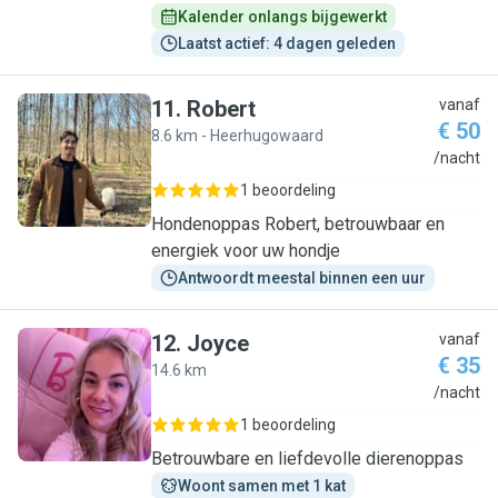
Kalender onlangs bijgewerkt
Laatst actief: 4 dagen geleden
11
.
Robert
vanaf
€ 50
8.6 km - Heerhugowaard
R
/nacht
1 beoordeling
Hondenoppas Robert, betrouwbaar en
energiek voor uw hondje
Antwoordt meestal binnen een uur
12
.
Joyce
vanaf
€ 35
14.6 km
J
/nacht
1 beoordeling
Betrouwbare en liefdevolle dierenoppas
Woont samen met 1 kat