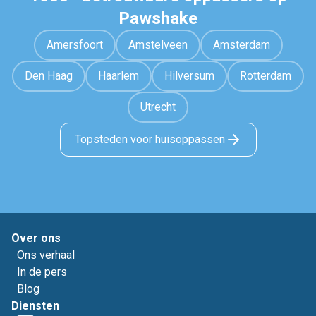
Pawshake
Amersfoort
Amstelveen
Amsterdam
Den Haag
Haarlem
Hilversum
Rotterdam
Utrecht
Topsteden voor huisoppassen
Over ons
Ons verhaal
In de pers
Blog
Diensten