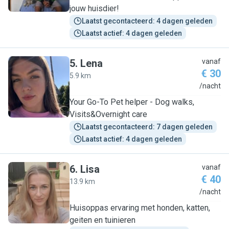
jouw huisdier!
Laatst gecontacteerd: 4 dagen geleden
Laatst actief: 4 dagen geleden
5
.
Lena
vanaf
€ 30
5.9 km
L
/nacht
Your Go-To Pet helper - Dog walks,
Visits&Overnight care
Laatst gecontacteerd: 7 dagen geleden
Laatst actief: 4 dagen geleden
6
.
Lisa
vanaf
€ 40
13.9 km
L
/nacht
Huisoppas ervaring met honden, katten,
geiten en tuinieren