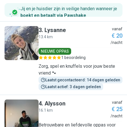
Jij en je huisdier zijn in veilige handen wanneer je
boekt en betaalt via Pawshake
.
3
.
Lysanne
vanaf
€ 20
13.4 km
L
/nacht
NIEUWE OPPAS
1 beoordeling
Zorg, spel en knuffels voor jouw beste
vriend 🐾
Laatst gecontacteerd: 14 dagen geleden
Laatst actief: 3 dagen geleden
4
.
Alysson
vanaf
€ 25
16.1 km
A
/nacht
Betrouwbare en liefdevolle oppas voor