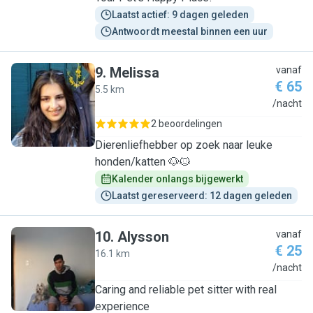
Laatst actief: 9 dagen geleden
Antwoordt meestal binnen een uur
9
.
Melissa
vanaf
€ 65
5.5 km
M
/nacht
2 beoordelingen
Dierenliefhebber op zoek naar leuke
honden/katten 🐶🐱
Kalender onlangs bijgewerkt
Laatst gereserveerd: 12 dagen geleden
10
.
Alysson
vanaf
€ 25
16.1 km
A
/nacht
Caring and reliable pet sitter with real
experience