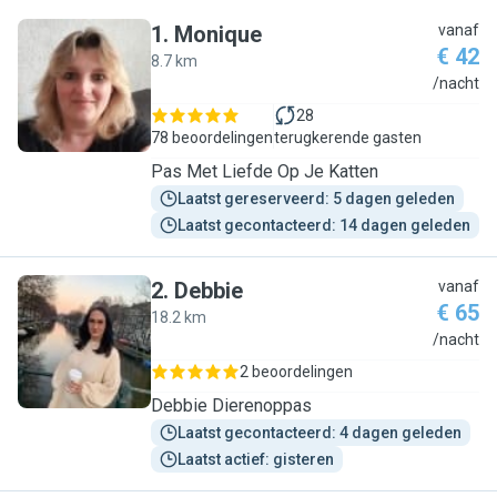
1
.
Monique
vanaf
€ 42
8.7 km
M
/nacht
28
78 beoordelingen
terugkerende gasten
Pas Met Liefde Op Je Katten
Laatst gereserveerd: 5 dagen geleden
Laatst gecontacteerd: 14 dagen geleden
2
.
Debbie
vanaf
€ 65
18.2 km
D
/nacht
2 beoordelingen
Debbie Dierenoppas
Laatst gecontacteerd: 4 dagen geleden
Laatst actief: gisteren