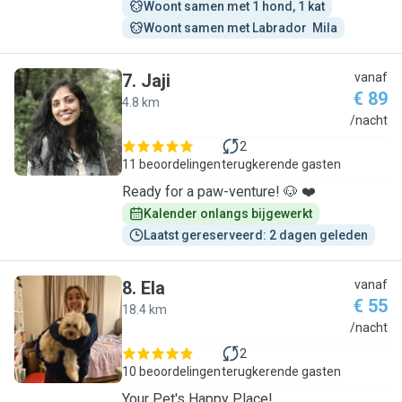
Woont samen met 1 hond, 1 kat
Woont samen met Labrador  Mila
7
.
Jaji
vanaf
€ 89
4.8 km
J
/nacht
2
11 beoordelingen
terugkerende gasten
Ready for a paw-venture! 🐶 ❤️
Kalender onlangs bijgewerkt
Laatst gereserveerd: 2 dagen geleden
8
.
Ela
vanaf
€ 55
18.4 km
E
/nacht
2
10 beoordelingen
terugkerende gasten
Your Pet's Happy Place!