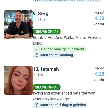
9
.
Sergi
vanaf
€ 30
10.9 km
S
/nacht
NIEUWE OPPAS
Reliable Pet Care. Walks. Visits. Peace of
Mind.
Kalender onlangs bijgewerkt
Laatst actief: vandaag
10
.
fatemeh
vanaf
€ 28
9.8 km
F
/nacht
NIEUWE OPPAS
loving and experienced petsitter with
veterinary knowledge
Laatst actief: 6 dagen geleden