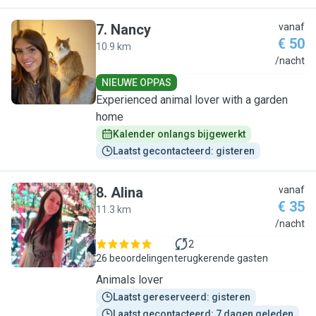
7
.
Nancy
vanaf
€ 50
10.9 km
N
/nacht
NIEUWE OPPAS
Experienced animal lover with a garden
home
Kalender onlangs bijgewerkt
Laatst gecontacteerd: gisteren
8
.
Alina
vanaf
€ 35
11.3 km
A
/nacht
2
26 beoordelingen
terugkerende gasten
Animals lover
Laatst gereserveerd: gisteren
Laatst gecontacteerd: 7 dagen geleden