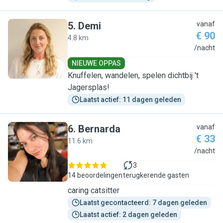
5
.
Demi
vanaf
€ 90
4.8 km
D
/nacht
NIEUWE OPPAS
Knuffelen, wandelen, spelen dichtbij 't
Jagersplas!
Laatst actief: 11 dagen geleden
6
.
Bernarda
vanaf
€ 33
11.6 km
B
/nacht
3
14 beoordelingen
terugkerende gasten
caring catsitter
Laatst gecontacteerd: 7 dagen geleden
Laatst actief: 2 dagen geleden