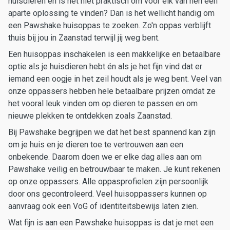
huisdieren en is het niet praktisch om voor elk van hen een
aparte oplossing te vinden? Dan is het wellicht handig om
een Pawshake huisoppas te zoeken. Zo'n oppas verblijft
thuis bij jou in Zaanstad terwijl jij weg bent.
Een huisoppas inschakelen is een makkelijke en betaalbare
optie als je huisdieren hebt én als je het fijn vind dat er
iemand een oogje in het zeil houdt als je weg bent. Veel van
onze oppassers hebben hele betaalbare prijzen omdat ze
het vooral leuk vinden om op dieren te passen en om
nieuwe plekken te ontdekken zoals Zaanstad.
Bij Pawshake begrijpen we dat het best spannend kan zijn
om je huis en je dieren toe te vertrouwen aan een
onbekende. Daarom doen we er elke dag alles aan om
Pawshake veilig en betrouwbaar te maken. Je kunt rekenen
op onze oppassers. Alle oppasprofielen zijn persoonlijk
door ons gecontroleerd. Veel huisoppassers kunnen op
aanvraag ook een VoG of identiteitsbewijs laten zien.
Wat fijn is aan een Pawshake huisoppas is dat je met een