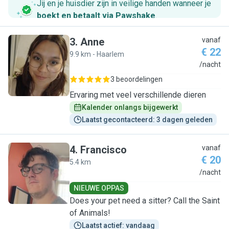
Jij en je huisdier zijn in veilige handen wanneer je
boekt en betaalt via Pawshake
.
3
.
Anne
vanaf
€ 22
9.9 km - Haarlem
A
/nacht
3 beoordelingen
Ervaring met veel verschillende dieren
Kalender onlangs bijgewerkt
Laatst gecontacteerd: 3 dagen geleden
4
.
Francisco
vanaf
€ 20
5.4 km
F
/nacht
NIEUWE OPPAS
Does your pet need a sitter? Call the Saint
of Animals!
Laatst actief: vandaag