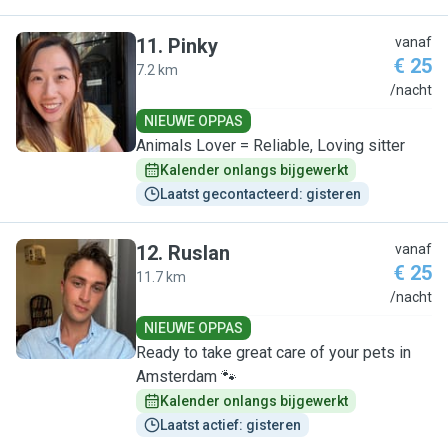
11
.
Pinky
vanaf
€ 25
7.2 km
P
/nacht
NIEUWE OPPAS
Animals Lover = Reliable, Loving sitter
Kalender onlangs bijgewerkt
Laatst gecontacteerd: gisteren
12
.
Ruslan
vanaf
€ 25
11.7 km
R
/nacht
NIEUWE OPPAS
Ready to take great care of your pets in
Amsterdam 🐾
Kalender onlangs bijgewerkt
Laatst actief: gisteren