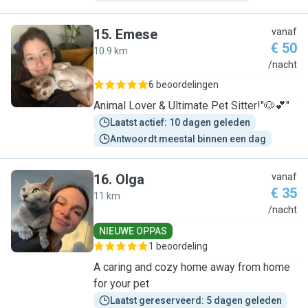
15
.
Emese
vanaf
€ 50
10.9 km
E
/nacht
6 beoordelingen
Animal Lover & Ultimate Pet Sitter!"🐶💕"
Laatst actief: 10 dagen geleden
Antwoordt meestal binnen een dag
16
.
Olga
vanaf
€ 35
11 km
O
/nacht
NIEUWE OPPAS
1 beoordeling
A caring and cozy home away from home
for your pet
Laatst gereserveerd: 5 dagen geleden