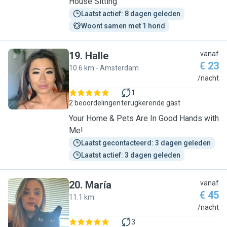
House Sitting
Laatst actief: 8 dagen geleden
Woont samen met 1 hond
19
.
Halle
vanaf
€ 23
10.6 km - Amsterdam
H
/nacht
1
2 beoordelingen
terugkerende gast
Your Home & Pets Are In Good Hands with
Me!
Laatst gecontacteerd: 3 dagen geleden
Laatst actief: 3 dagen geleden
20
.
María
vanaf
€ 45
11.1 km
M
/nacht
3