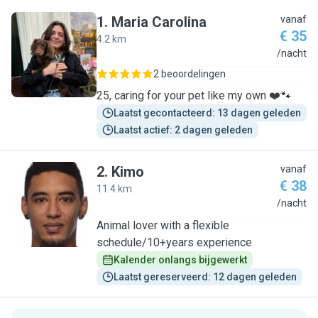
1
.
Maria Carolina
vanaf
€ 35
4.2 km
M
/nacht
2 beoordelingen
25, caring for your pet like my own ❤️🐾
Laatst gecontacteerd: 13 dagen geleden
Laatst actief: 2 dagen geleden
2
.
Kimo
vanaf
€ 38
11.4 km
K
/nacht
Animal lover with a flexible
schedule/10+years experience
Kalender onlangs bijgewerkt
Laatst gereserveerd: 12 dagen geleden