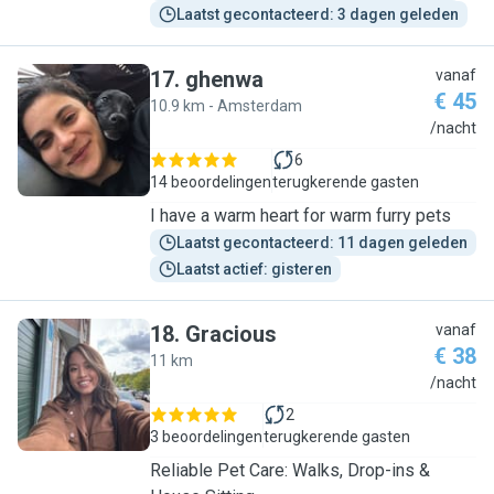
Laatst gecontacteerd: 3 dagen geleden
17
.
ghenwa
vanaf
€ 45
10.9 km - Amsterdam
G
/nacht
6
14 beoordelingen
terugkerende gasten
I have a warm heart for warm furry pets
Laatst gecontacteerd: 11 dagen geleden
Laatst actief: gisteren
18
.
Gracious
vanaf
€ 38
11 km
G
/nacht
2
3 beoordelingen
terugkerende gasten
Reliable Pet Care: Walks, Drop-ins &