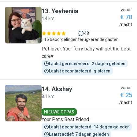
13
.
Yevheniia
vanaf
€ 70
4.4 km
Y
/nacht
48
116 beoordelingen
terugkerende gasten
Pet lover. Your furry baby will get the best
care♥️
Laatst gereserveerd: 2 dagen geleden
Laatst gecontacteerd: gisteren
14
.
Akshay
vanaf
€ 25
8.1 km
A
/nacht
NIEUWE OPPAS
Your Pet’s Best Friend
Laatst gecontacteerd: 14 dagen geleden
Laatst actief: 7 dagen geleden