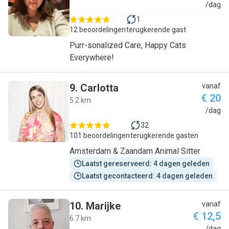
I
/dag
1
12 beoordelingen
terugkerende gast
Purr-sonalized Care, Happy Cats
Everywhere!
9
.
Carlotta
vanaf
€ 20
5.2 km
C
/dag
32
101 beoordelingen
terugkerende gasten
Amsterdam & Zaandam Animal Sitter
Laatst gereserveerd: 4 dagen geleden
Laatst gecontacteerd: 4 dagen geleden
10
.
Marijke
vanaf
€ 12,5
6.7 km
/dag