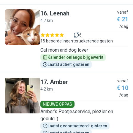
16
.
Leenah
vanaf
€ 21
4.7 km
L
/dag
6
15 beoordelingen
terugkerende gasten
Cat mom and dog lover
Kalender onlangs bijgewerkt
Laatst actief: gisteren
17
.
Amber
vanaf
€ 10
4.2 km
A
/dag
NIEUWE OPPAS
Amber’s Pootjesservice, plezier en
geduld :)
Laatst gecontacteerd: gisteren