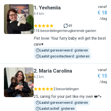
1
.
Yevheniia
vanaf
€ 18
4.4 km
Y
/dag
49
116 beoordelingen
terugkerende gasten
Pet lover. Your furry baby will get the best
care♥️
Laatst gereserveerd: gisteren
Laatst gecontacteerd: gisteren
2
.
Maria Carolina
vanaf
€ 15
4.2 km
M
/dag
2 beoordelingen
25, caring for your pet like my own ❤️🐾
Laatst gereserveerd: gisteren
Laatst actief: gisteren