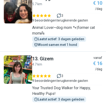
€ 10
5.7 km
D
/dag
3
9 beoordelingen
terugkerende gasten
Animal Lover~dog mom 🐾|former cat
mom👼
Laatst actief: 3 dagen geleden
Woont samen met 1 hond
13
.
Gizem
vanaf
€ 16
4.7 km
G
/dag
3
9 beoordelingen
terugkerende gasten
Your Trusted Dog Walker for Happy,
Healthy Pups!
Laatst actief: 3 dagen geleden