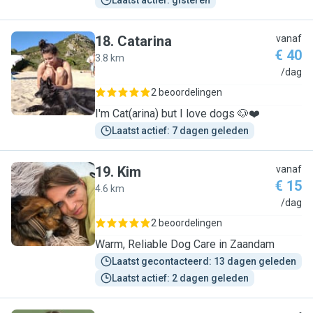
Laatst actief: gisteren
18
.
Catarina
vanaf
€ 40
3.8 km
C
/dag
2 beoordelingen
I'm Cat(arina) but I love dogs 🐶❤️
Laatst actief: 7 dagen geleden
19
.
Kim
vanaf
€ 15
4.6 km
K
/dag
2 beoordelingen
Warm, Reliable Dog Care in Zaandam
Laatst gecontacteerd: 13 dagen geleden
Laatst actief: 2 dagen geleden