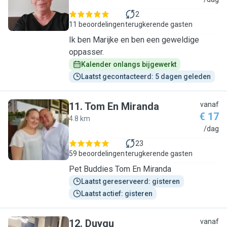
M
2
11 beoordelingen
terugkerende gasten
Ik ben Marijke en ben een geweldige
oppasser.
Kalender onlangs bijgewerkt
Laatst gecontacteerd: 5 dagen geleden
11
.
Tom En Miranda
vanaf
€ 17
4.8 km
T
/dag
23
59 beoordelingen
terugkerende gasten
Pet Buddies Tom En Miranda
Laatst gereserveerd: gisteren
Laatst actief: gisteren
12
.
Duygu
vanaf