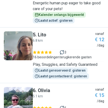
Energetic human pup eager to take good
care of your pets!
Kalender onlangs bijgewerkt
Laatst actief: gisteren
5
.
Lito
vanaf
€ 12
6.8 km
L
/dag
3
16 beoordelingen
terugkerende gasten
Play, Snuggles, and Safety Guaranteed
Laatst gereserveerd: gisteren
Laatst gecontacteerd: gisteren
6
.
Olivia
vanaf
€ 15
5.1 km
O
/dag