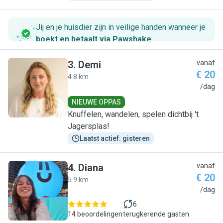
Jij en je huisdier zijn in veilige handen wanneer je
boekt en betaalt via Pawshake
.
3
.
Demi
vanaf
€ 20
4.8 km
D
/dag
NIEUWE OPPAS
Knuffelen, wandelen, spelen dichtbij 't
Jagersplas!
Laatst actief: gisteren
4
.
Diana
vanaf
€ 20
5.9 km
D
/dag
6
14 beoordelingen
terugkerende gasten