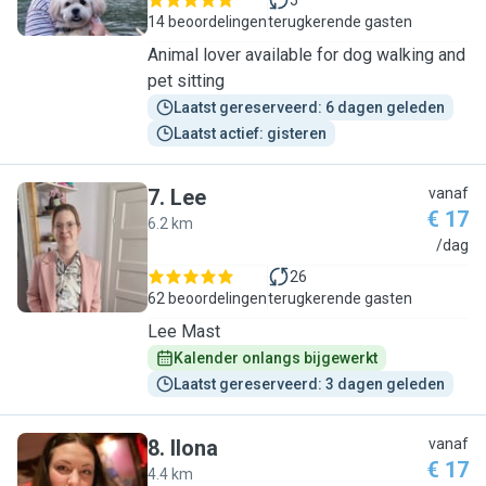
5
14 beoordelingen
terugkerende gasten
Animal lover available for dog walking and
pet sitting
Laatst gereserveerd: 6 dagen geleden
Laatst actief: gisteren
7
.
Lee
vanaf
€ 17
6.2 km
L
/dag
26
62 beoordelingen
terugkerende gasten
Lee Mast
Kalender onlangs bijgewerkt
Laatst gereserveerd: 3 dagen geleden
8
.
Ilona
vanaf
€ 17
4.4 km