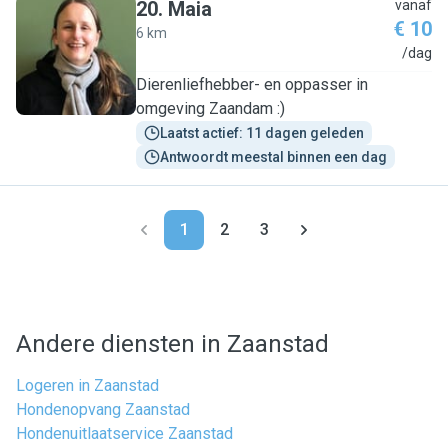
20
.
Maia
vanaf
€ 10
6 km
M
/dag
Dierenliefhebber- en oppasser in
omgeving Zaandam :)
Laatst actief: 11 dagen geleden
Antwoordt meestal binnen een dag
1
2
3
Andere diensten in Zaanstad
Logeren in Zaanstad
Hondenopvang Zaanstad
Hondenuitlaatservice Zaanstad