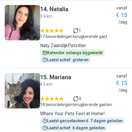
14
.
Natalia
vanaf
€ 15
3.4 km
N
/dag
1
17 beoordelingen
terugkerende gast
Naty ZaandijkPetsitter
Kalender onlangs bijgewerkt
Laatst actief: gisteren
15
.
Mariana
vanaf
€ 15
4.5 km
M
/dag
4
14 beoordelingen
terugkerende gasten
Where Your Pets Feel at Home!
Laatst gecontacteerd: 7 dagen geleden
Laatst actief: 6 dagen geleden