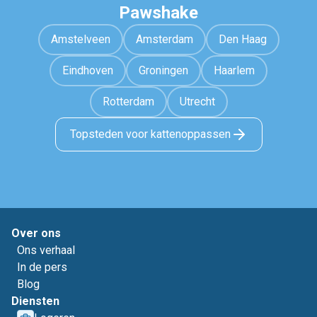
Pawshake
Amstelveen
Amsterdam
Den Haag
Eindhoven
Groningen
Haarlem
Rotterdam
Utrecht
Topsteden voor kattenoppassen
Over ons
Ons verhaal
In de pers
Blog
Diensten