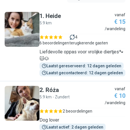
1
.
Heide
vanaf
€ 15
5.9 km
H
/wandeling
4
6 beoordelingen
terugkerende gasten
Liefdevolle oppas voor vrolijke diertjes🐾
🐱🐶
Laatst gereserveerd: 12 dagen geleden
Laatst gecontacteerd: 12 dagen geleden
2
.
Róża
vanaf
€ 10
5.9 km - Zundert
R
/wandeling
2 beoordelingen
Dog lover
Laatst actief: 2 dagen geleden