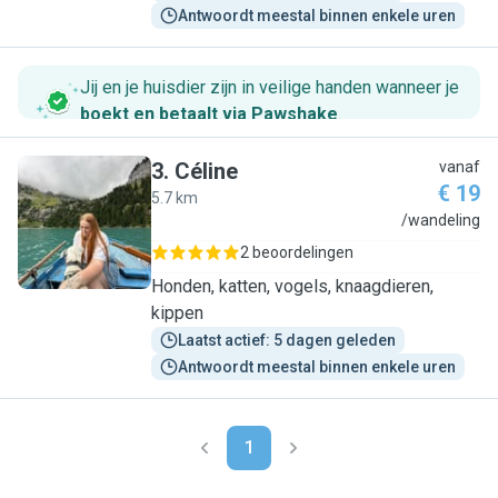
Antwoordt meestal binnen enkele uren
Jij en je huisdier zijn in veilige handen wanneer je
boekt en betaalt via Pawshake
.
3
.
Céline
vanaf
€ 19
5.7 km
C
/wandeling
2 beoordelingen
Honden, katten, vogels, knaagdieren,
kippen
Laatst actief: 5 dagen geleden
Antwoordt meestal binnen enkele uren
1