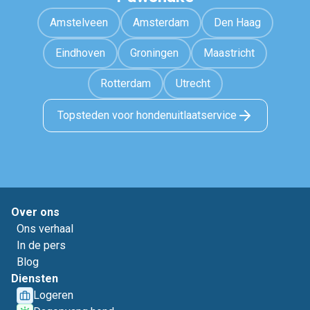
Amstelveen
Amsterdam
Den Haag
Eindhoven
Groningen
Maastricht
Rotterdam
Utrecht
Topsteden voor hondenuitlaatservice
Over ons
Ons verhaal
In de pers
Blog
Diensten
Logeren