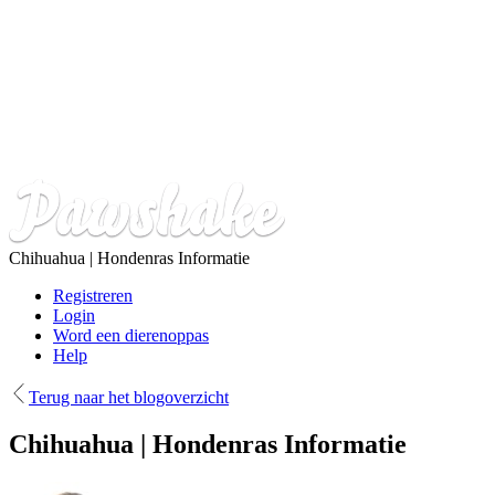
Overslaan
en
naar
de
inhoud
gaan
Chihuahua | Hondenras Informatie
Registreren
Login
Word een dierenoppas
Help
Terug naar het blogoverzicht
Chihuahua | Hondenras Informatie