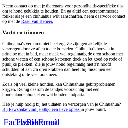
Neem contact op met je dierenarts voor gezondheids-specifieke tips
om je hond gelukkig te houden. En ga altijd een gerenommeerde
fokker als je een chihuahua wilt aanschaffen, neem daarvoor contact
op met de
Raad van Beheer.
Vacht en trimmen
Chihuahua's verharen niet heel erg. Ze zijn gemakkelijk te
verzorgen door ze af en toe te borstelen. Chihuaha's hoeven in
principe niet in bad, maar maak wel regelmatig de oren schoon met
schone watten of een schone katoenen doek en let goed op rode of
pijnlijke plekken. Zie je jouw hond regelmatig met z'n hoofd
schudden of aan z'n oren krabben dan heeft hij misschien een
ontsteking of te veel oorsmeer.
Zoals bij veel kleine honden, kan Chihuahuas gebitsproblemen
krijgen. Reinig daarom de tandjes voorzichtig met een
hondentandenborstel en wat hondentandpasta.
Heb je hulp nodig bij het uitlaten en verzorgen van je Chihuahua?
Bij Pawshake vind je altijd een lieve oppas
in jouw buurt.
Facebook
Twitter
Pinterest
Email