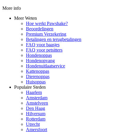
More info
Meer Weten
Hoe werkt Pawshake?
Beoordelingen
Premium Verzekering
Betalingen en terugbetalingen
FAQ voor baasjes
FAQ voor petsitters
Hondenoppas
Hondenopvang
Hondenuitlaatservice
Kattenoppas
Dierenoppas
Huisoppas
Populaire Steden
Haarlem
Amsterdam
Amstelveen
Den Haag
Hilversum
Rotterdam
Utrecht
Amersfoort