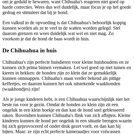
om je geduld te bewaren, want Chihuaha's reageren niet goed op
harde correcties. Wees dus wel duidelijk, maar focus je op het goede
gedrag en stimuleer dat bij je hond.
Een valkuil in de opvoeding is dat Chihuahua's behoorlijk koppig
kunnen worden als ze te veel in de watten worden gelegd. Stel
daarom grenzen en wees duidelijk wat wel en niet mag. Zo
voorkom je dat de hond de baas wordt in huis.
De Chihuahua in huis
Chihuahua's zijn perfecte huisdieren voor kleine huishoudens en ze
kunnen zich prima binnen vermaken. Let wel goed op met tuinen en
kieren in hekken: de honden zijn zo klein dat ze gemakkelijk
kunnen ontsnappen. Chihuaha's staan verder bekend als pittige
keffertjes, en daarom kunnen het ook uitstekende waakhonden
(waakhondjes) zijn!
Als je jonge kinderen hebt, is een Chihuahua waarschijnlijk niet het
beste ras voor je gezin. Omdat de honden zo klein zijn zit een
ongeluk in een klein hoekje en dan kan de hond snel geblesseerd
raken. Bovendien kunnen Chihuaha's flink van zich afbijten. Kleine
kinderen kunnen de hond per ongeluk in een situatie brengen waarin
hij zich geprovoceerd of onder druk gezet voelt, en dan kan hij
bijten. Maar: ze zijn echt perfecte kameraadjes voor volwassen