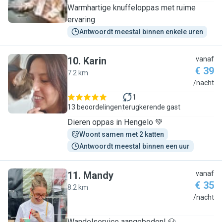
Warmhartige knuffeloppas met ruime
ervaring
Antwoordt meestal binnen enkele uren
10
.
Karin
vanaf
€ 39
7.2 km
K
/nacht
1
13 beoordelingen
terugkerende gast
Dieren oppas in Hengelo 💚
Woont samen met 2 katten
Antwoordt meestal binnen een uur
11
.
Mandy
vanaf
€ 35
8.2 km
M
/nacht
Wandelservice aangeboden! 🐶