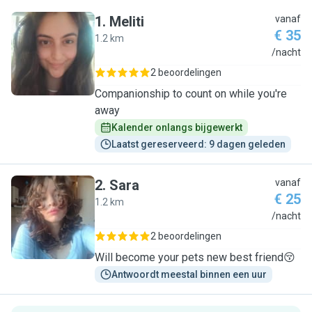
1
.
Meliti
vanaf
€ 35
1.2 km
M
/nacht
2 beoordelingen
Companionship to count on while you're
away
Kalender onlangs bijgewerkt
Laatst gereserveerd: 9 dagen geleden
2
.
Sara
vanaf
€ 25
1.2 km
S
/nacht
2 beoordelingen
Will become your pets new best friend😚
Antwoordt meestal binnen een uur