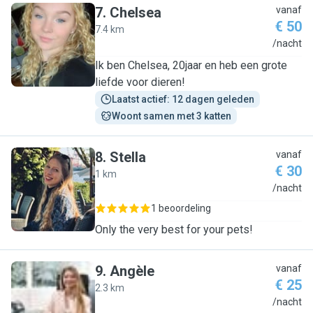
7
.
Chelsea
vanaf
€ 50
7.4 km
C
/nacht
Ik ben Chelsea, 20jaar en heb een grote
liefde voor dieren!
Laatst actief: 12 dagen geleden
Woont samen met 3 katten
8
.
Stella
vanaf
€ 30
1 km
S
/nacht
1 beoordeling
Only the very best for your pets!
9
.
Angèle
vanaf
€ 25
2.3 km
A
/nacht