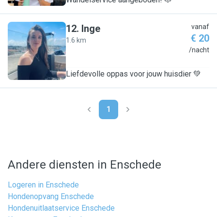
12
.
Inge
vanaf
€ 20
1.6 km
I
/nacht
Liefdevolle oppas voor jouw huisdier 💚
1
Andere diensten in Enschede
Logeren in Enschede
Hondenopvang Enschede
Hondenuitlaatservice Enschede