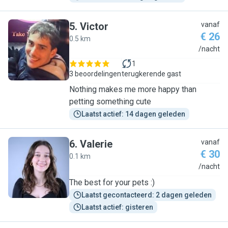
5
.
Victor
vanaf
€ 26
0.5 km
V
/nacht
1
3 beoordelingen
terugkerende gast
Nothing makes me more happy than
petting something cute
Laatst actief: 14 dagen geleden
6
.
Valerie
vanaf
€ 30
0.1 km
V
/nacht
The best for your pets :)
Laatst gecontacteerd: 2 dagen geleden
Laatst actief: gisteren