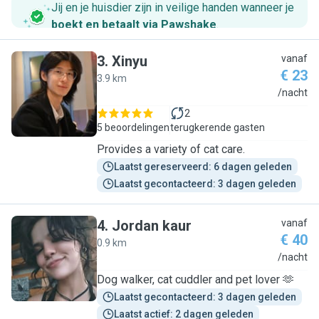
Jij en je huisdier zijn in veilige handen wanneer je
boekt en betaalt via Pawshake
.
3
.
Xinyu
vanaf
€ 23
3.9 km
X
/nacht
2
5 beoordelingen
terugkerende gasten
Provides a variety of cat care.
Laatst gereserveerd: 6 dagen geleden
Laatst gecontacteerd: 3 dagen geleden
4
.
Jordan kaur
vanaf
€ 40
0.9 km
J
/nacht
Dog walker, cat cuddler and pet lover 🫶
Laatst gecontacteerd: 3 dagen geleden
Laatst actief: 2 dagen geleden