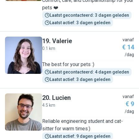
Comfort, care, and companionship for your
pets ❤️
Laatst gecontacteerd: 3 dagen geleden
Laatst actief: 3 dagen geleden
19
.
Valerie
vanaf
€ 14
0.1 km
V
/dag
The best for your pets :)
Laatst gecontacteerd: 4 dagen geleden
Laatst actief: 3 dagen geleden
20
.
Lucien
vanaf
€ 9
4.5 km
L
/dag
Reliable engineering student and cat-
sitter for warm times:)
Laatst actief: 9 dagen geleden