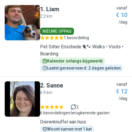
1
.
Liam
vanaf
€ 10
2.2 km
L
/dag
NIEUWE OPPAS
1 beoordeling
Pet Sitter Enschede 🐈🐾 Walks • Visits •
Boarding
Kalender onlangs bijgewerkt
Laatst gereserveerd: 2 dagen geleden
2
.
Sanne
vanaf
€ 12
6.9 km
S
/dag
2
6 beoordelingen
terugkerende gasten
Dierenknuffel aan huis
Woont samen met 1 kat