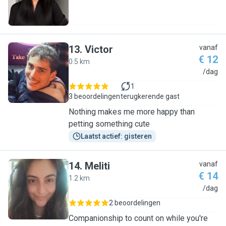
13
.
Victor
vanaf
€ 12
0.5 km
V
/dag
1
3 beoordelingen
terugkerende gast
Nothing makes me more happy than
petting something cute
Laatst actief: gisteren
14
.
Meliti
vanaf
€ 14
1.2 km
M
/dag
2 beoordelingen
Companionship to count on while you're