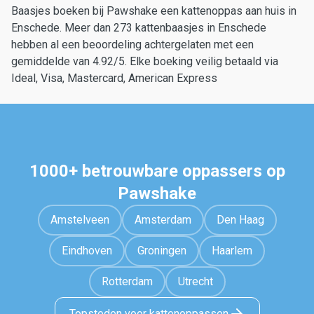
Baasjes boeken bij Pawshake een kattenoppas aan huis in
Enschede. Meer dan 273 kattenbaasjes in Enschede
hebben al een beoordeling achtergelaten met een
gemiddelde van 4.92/5. Elke boeking veilig betaald via
Ideal, Visa, Mastercard, American Express
1000+ betrouwbare oppassers op
Pawshake
Amstelveen
Amsterdam
Den Haag
Eindhoven
Groningen
Haarlem
Rotterdam
Utrecht
Topsteden voor kattenoppassen