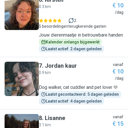
€ 10
0.3 km
K
/dag
2
5 beoordelingen
terugkerende gasten
Jouw dierenmaatje in betrouwbare handen
Kalender onlangs bijgewerkt
Laatst actief: 2 dagen geleden
7
.
Jordan kaur
vanaf
€ 10
0.9 km
J
/dag
Dog walker, cat cuddler and pet lover 🫶
Laatst gecontacteerd: 5 dagen geleden
Laatst actief: 4 dagen geleden
8
.
Lisanne
vanaf
€ 15
3.1 km