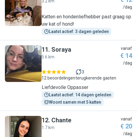
3.2 km
R
/dag
Katten en hondenliefhebber past graag op
uw kat of hond!
Laatst actief: 3 dagen geleden
11
.
Soraya
vanaf
€ 14
5.6 km
S
/dag
3
12 beoordelingen
terugkerende gasten
Liefdevolle Oppasser
Laatst actief: 14 dagen geleden
Woont samen met 5 katten
12
.
Chante
vanaf
€ 20
1.7 km
C
/dag