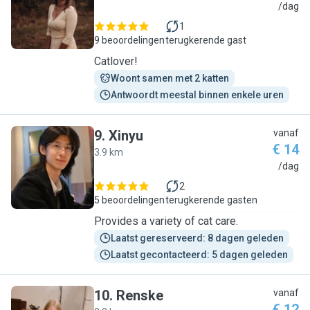
L
/dag
1
9 beoordelingen
terugkerende gast
Catlover!
Woont samen met 2 katten
Antwoordt meestal binnen enkele uren
9
.
Xinyu
vanaf
€ 14
3.9 km
X
/dag
2
5 beoordelingen
terugkerende gasten
Provides a variety of cat care.
Laatst gereserveerd: 8 dagen geleden
Laatst gecontacteerd: 5 dagen geleden
10
.
Renske
vanaf
€ 12