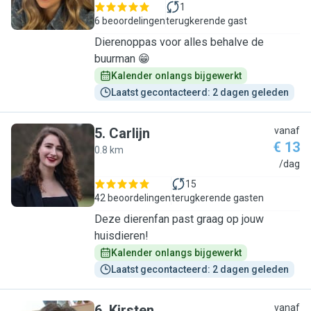
1
6 beoordelingen
terugkerende gast
Dierenoppas voor alles behalve de
buurman 😁
Kalender onlangs bijgewerkt
Laatst gecontacteerd: 2 dagen geleden
5
.
Carlijn
vanaf
€ 13
0.8 km
C
/dag
15
42 beoordelingen
terugkerende gasten
Deze dierenfan past graag op jouw
huisdieren!
Kalender onlangs bijgewerkt
Laatst gecontacteerd: 2 dagen geleden
6
.
Kirsten
vanaf