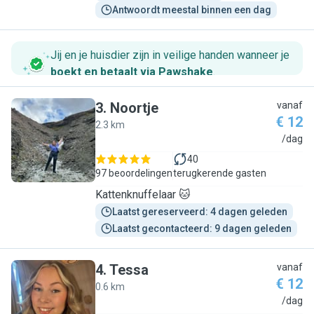
Antwoordt meestal binnen een dag
Jij en je huisdier zijn in veilige handen wanneer je
boekt en betaalt via Pawshake
.
3
.
Noortje
vanaf
€ 12
2.3 km
N
/dag
40
97 beoordelingen
terugkerende gasten
Kattenknuffelaar 🐱
Laatst gereserveerd: 4 dagen geleden
Laatst gecontacteerd: 9 dagen geleden
4
.
Tessa
vanaf
€ 12
0.6 km
T
/dag