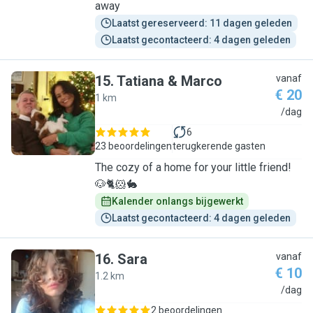
away
Laatst gereserveerd: 11 dagen geleden
Laatst gecontacteerd: 4 dagen geleden
15
.
Tatiana & Marco
vanaf
€ 20
1 km
T
/dag
6
23 beoordelingen
terugkerende gasten
The cozy of a home for your little friend!
🐶🐈🐹🐇
Kalender onlangs bijgewerkt
Laatst gecontacteerd: 4 dagen geleden
16
.
Sara
vanaf
€ 10
1.2 km
S
/dag
2 beoordelingen