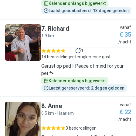
Kalender onlangs bijgewerkt
Laatst gecontacteerd: 13 dagen geleden
7
.
Richard
vanaf
€ 35
1.9 km
R
/nacht
1
14 beoordelingen
terugkerende gast
Gerust op pad | Peace of mind for your
pet 🐾
Kalender onlangs bijgewerkt
Laatst gereserveerd: 2 dagen geleden
8
.
Anne
vanaf
€ 22
6.5 km - Haarlem
A
/nacht
3 beoordelingen