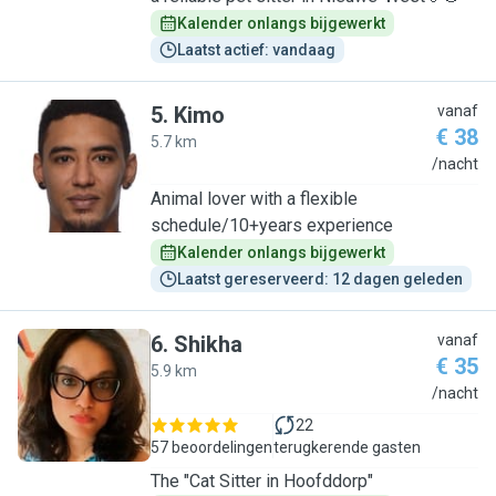
Kalender onlangs bijgewerkt
Laatst actief: vandaag
5
.
Kimo
vanaf
€ 38
5.7 km
K
/nacht
Animal lover with a flexible
schedule/10+years experience
Kalender onlangs bijgewerkt
Laatst gereserveerd: 12 dagen geleden
6
.
Shikha
vanaf
€ 35
5.9 km
S
/nacht
22
57 beoordelingen
terugkerende gasten
The "Cat Sitter in Hoofddorp"