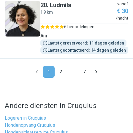
20
.
Ludmila
vanaf
€ 30
1.9 km
L
/nacht
6 beoordelingen
Ani
Laatst gereserveerd: 11 dagen geleden
Laatst gecontacteerd: 14 dagen geleden
1
2
...
7
Andere diensten in Cruquius
Logeren in Cruquius
Hondenopvang Cruquius
Hondenuitlaatservice Cruquius