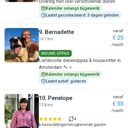
Ervaring met veel verschillende dieren
Kalender onlangs bijgewerkt
Laatst gecontacteerd: 3 dagen geleden
9
.
Bernadette
vanaf
€ 25
14.1 km
B
/nacht
NIEUWE OPPAS
Liefdevolle dierenoppas & housesitter in
Amsterdam 🐾 ⭐
Kalender onlangs bijgewerkt
Laatst actief: gisteren
10
.
Penelope
vanaf
€ 55
13.8 km
P
/nacht
4
6 beoordelingen
terugkerende gasten