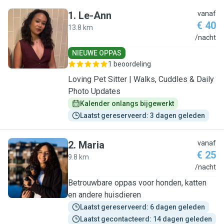
1
.
Le-Ann
vanaf
€ 40
13.8 km
L
/nacht
NIEUWE OPPAS
1 beoordeling
Loving Pet Sitter | Walks, Cuddles & Daily
Photo Updates
Kalender onlangs bijgewerkt
Laatst gereserveerd: 3 dagen geleden
2
.
Maria
vanaf
€ 25
9.8 km
M
/nacht
Betrouwbare oppas voor honden, katten
en andere huisdieren
Laatst gereserveerd: 6 dagen geleden
Laatst gecontacteerd: 14 dagen geleden