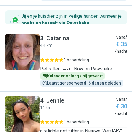
Jij en je huisdier zijn in veilige handen wanneer je
boekt en betaalt via Pawshake
.
3
.
Catarina
vanaf
€ 35
4.4 km
C
/nacht
1 beoordeling
Pet sitter 🐾🐱 | Now on Pawshake!
Kalender onlangs bijgewerkt
Laatst gereserveerd: 6 dagen geleden
4
.
Jennie
vanaf
€ 30
14 km
J
/nacht
1 beoordeling
a reliable pet sitter in Nieuwe-West🐶🐱