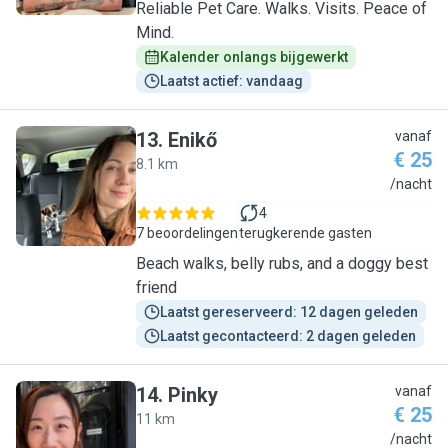
Reliable Pet Care. Walks. Visits. Peace of
Mind.
Kalender onlangs bijgewerkt
Laatst actief: vandaag
13
.
Enikő
vanaf
€ 25
8.1 km
E
/nacht
4
7 beoordelingen
terugkerende gasten
Beach walks, belly rubs, and a doggy best
friend
Laatst gereserveerd: 12 dagen geleden
Laatst gecontacteerd: 2 dagen geleden
14
.
Pinky
vanaf
€ 25
11 km
P
/nacht