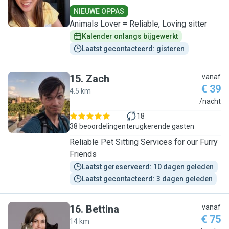
NIEUWE OPPAS
Animals Lover = Reliable, Loving sitter
Kalender onlangs bijgewerkt
Laatst gecontacteerd: gisteren
15
.
Zach
vanaf
€ 39
4.5 km
Z
/nacht
18
38 beoordelingen
terugkerende gasten
Reliable Pet Sitting Services for our Furry
Friends
Laatst gereserveerd: 10 dagen geleden
Laatst gecontacteerd: 3 dagen geleden
16
.
Bettina
vanaf
€ 75
14 km