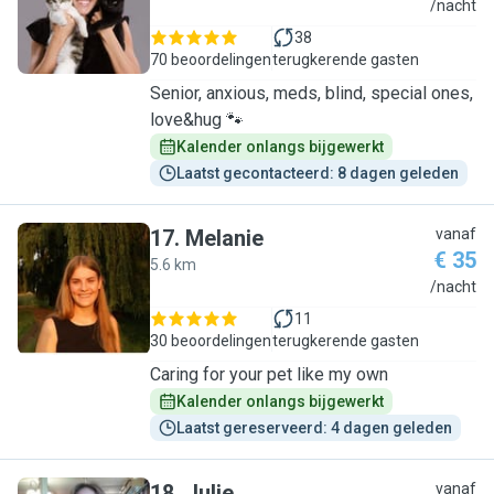
B
/nacht
38
70 beoordelingen
terugkerende gasten
Senior, anxious, meds, blind, special ones,
love&hug 🐾
Kalender onlangs bijgewerkt
Laatst gecontacteerd: 8 dagen geleden
17
.
Melanie
vanaf
€ 35
5.6 km
M
/nacht
11
30 beoordelingen
terugkerende gasten
Caring for your pet like my own
Kalender onlangs bijgewerkt
Laatst gereserveerd: 4 dagen geleden
18
.
Julie
vanaf