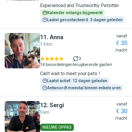
Experienced and Trustworthy Petsitter
Kalender onlangs bijgewerkt
Laatst gecontacteerd: 3 dagen geleden
11
.
Anna
vanaf
€ 35
1.9 km
A
/nacht
3
14 beoordelingen
terugkerende gasten
Can't wait to meet your pets !
Laatst actief: 12 dagen geleden
Antwoordt meestal binnen enkele uren
12
.
Sergi
vanaf
€ 30
5 km
S
/nacht
NIEUWE OPPAS