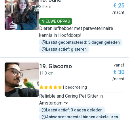
€ 25
3.6 km
J
/nacht
NIEUWE OPPAS
Dierenliefhebber met paraveterinaire
kennis in Hoofddorp!
Laatst gecontacteerd: 5 dagen geleden
Laatst actief: gisteren
19
.
Giacomo
vanaf
€ 30
11.3 km
G
/nacht
1 beoordeling
Reliable and Caring Pet Sitter in
Amsterdam 🐾
Laatst actief: 3 dagen geleden
Antwoordt meestal binnen enkele uren