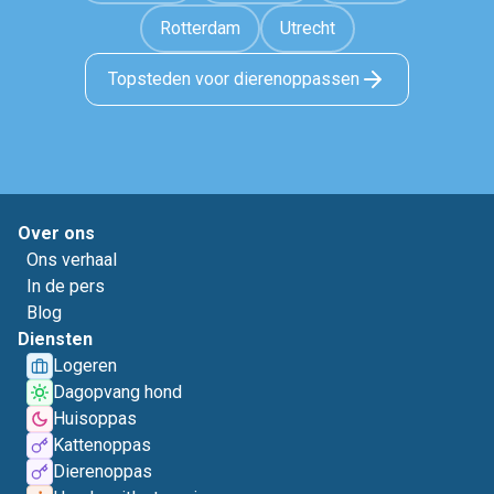
Rotterdam
Utrecht
Topsteden voor dierenoppassen
Over ons
Ons verhaal
In de pers
Blog
Diensten
Logeren
Dagopvang hond
Huisoppas
Kattenoppas
Dierenoppas