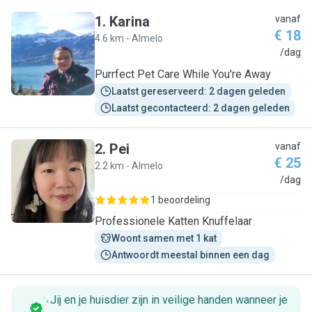
1
.
Karina
vanaf
€ 18
4.6 km - Almelo
K
/dag
Purrfect Pet Care While You're Away
Laatst gereserveerd: 2 dagen geleden
Laatst gecontacteerd: 2 dagen geleden
2
.
Pei
vanaf
€ 25
2.2 km - Almelo
P
/dag
1 beoordeling
Professionele Katten Knuffelaar
Woont samen met 1 kat
Antwoordt meestal binnen een dag
Jij en je huisdier zijn in veilige handen wanneer je