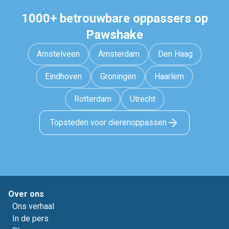
1000+ betrouwbare oppassers op
Pawshake
Amstelveen
Amsterdam
Den Haag
Eindhoven
Groningen
Haarlem
Rotterdam
Utrecht
Topsteden voor dierenoppassen
Over ons
Ons verhaal
In de pers