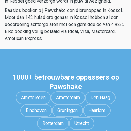
in Kessel goed verzorgd wordt in jouw afwezigheid.
Baasjes boeken bij Pawshake een dierenoppas in Kessel.
Meer dan 142 huisdiereigenaar in Kessel hebben al een
beoordeling achtergelaten met een gemiddelde van 4.92/5.
Elke boeking veilig betaald via Ideal, Visa, Mastercard,
American Express
1000+ betrouwbare oppassers op
Pawshake
Amstelveen
Amsterdam
Den Haag
Eindhoven
Groningen
Haarlem
Rotterdam
Utrecht