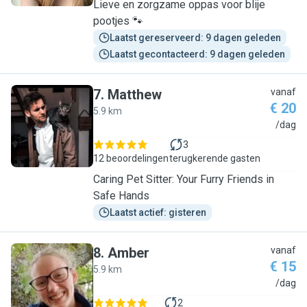
Lieve en zorgzame oppas voor blije
pootjes 🐾
Laatst gereserveerd: 9 dagen geleden
Laatst gecontacteerd: 9 dagen geleden
7
.
Matthew
vanaf
€ 20
5.9 km
M
/dag
3
12 beoordelingen
terugkerende gasten
Caring Pet Sitter: Your Furry Friends in
Safe Hands
Laatst actief: gisteren
8
.
Amber
vanaf
€ 15
5.9 km
A
/dag
2