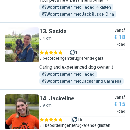
Your pet’s new best friend Anna ✨
Woont samen met 1 hond, 4 katten
Woont samen met Jack Russel Dina
13
.
Saskia
vanaf
€ 18
6.4 km
S
/dag
1
3 beoordelingen
terugkerende gast
Caring and experienced dog owner :)
Woont samen met 1 hond
Woont samen met Dachshund Carmella
14
.
Jackeline
vanaf
€ 15
5.9 km
J
/dag
16
31 beoordelingen
terugkerende gasten