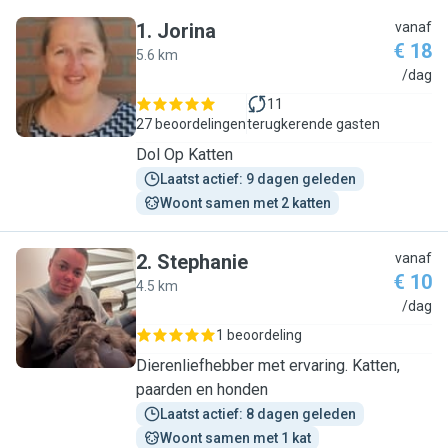
1
.
Jorina
vanaf
€ 18
5.6 km
J
/dag
11
27 beoordelingen
terugkerende gasten
Dol Op Katten
Laatst actief: 9 dagen geleden
Woont samen met 2 katten
2
.
Stephanie
vanaf
€ 10
4.5 km
S
/dag
1 beoordeling
Dierenliefhebber met ervaring. Katten,
paarden en honden
Laatst actief: 8 dagen geleden
Woont samen met 1 kat