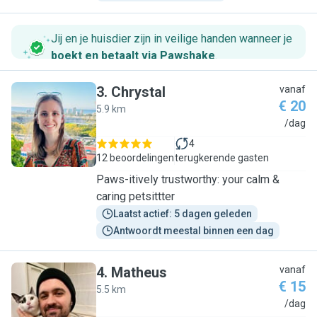
Jij en je huisdier zijn in veilige handen wanneer je
boekt en betaalt via Pawshake
.
3
.
Chrystal
vanaf
€ 20
5.9 km
C
/dag
4
12 beoordelingen
terugkerende gasten
Paws-itively trustworthy: your calm &
caring petsittter
Laatst actief: 5 dagen geleden
Antwoordt meestal binnen een dag
4
.
Matheus
vanaf
€ 15
5.5 km
M
/dag