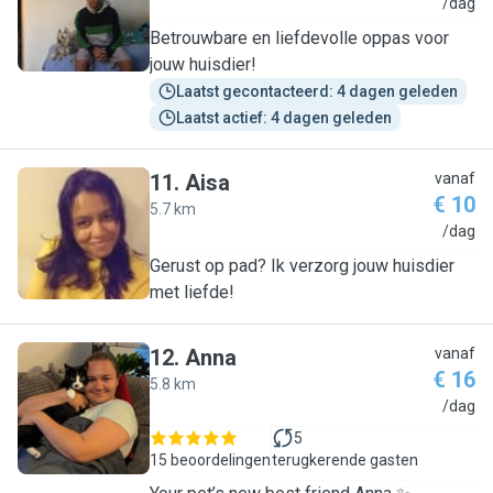
A
/dag
Betrouwbare en liefdevolle oppas voor
jouw huisdier!
Laatst gecontacteerd: 4 dagen geleden
Laatst actief: 4 dagen geleden
11
.
Aisa
vanaf
€ 10
5.7 km
A
/dag
Gerust op pad? Ik verzorg jouw huisdier
met liefde!
12
.
Anna
vanaf
€ 16
5.8 km
A
/dag
5
15 beoordelingen
terugkerende gasten