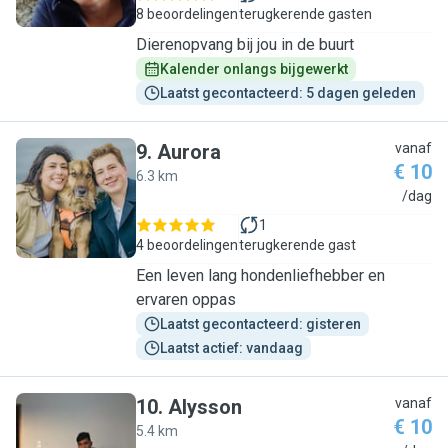
8 beoordelingen
terugkerende gasten
Dierenopvang bij jou in de buurt
Kalender onlangs bijgewerkt
Laatst gecontacteerd: 5 dagen geleden
9
.
Aurora
vanaf
€ 10
6.3 km
A
/dag
1
4 beoordelingen
terugkerende gast
Een leven lang hondenliefhebber en
ervaren oppas
Laatst gecontacteerd: gisteren
Laatst actief: vandaag
10
.
Alysson
vanaf
€ 10
5.4 km