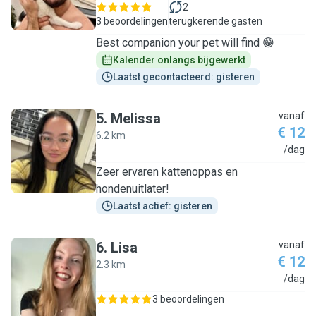
2
3 beoordelingen
terugkerende gasten
Best companion your pet will find 😁
Kalender onlangs bijgewerkt
Laatst gecontacteerd: gisteren
5
.
Melissa
vanaf
€ 12
6.2 km
M
/dag
Zeer ervaren kattenoppas en
hondenuitlater!
Laatst actief: gisteren
6
.
Lisa
vanaf
€ 12
2.3 km
L
/dag
3 beoordelingen