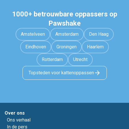
1000+ betrouwbare oppassers op
Pawshake
Amstelveen
Amsterdam
Den Haag
Eindhoven
Groningen
Haarlem
Rotterdam
Utrecht
Topsteden voor kattenoppassen
Over ons
Ons verhaal
In de pers