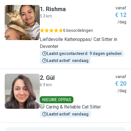
1
.
Rishma
vanaf
€ 12
5.3 km
R
/dag
6 beoordelingen
Liefdevolle Kattenoppas/ Cat Sitter in
Deventer
Laatst gecontacteerd: 9 dagen geleden
Laatst actief: vandaag
2
.
Gül
vanaf
€ 20
6.9 km
G
/dag
NIEUWE OPPAS
🐱 Caring & Reliable Cat Sitter
Laatst actief: vandaag