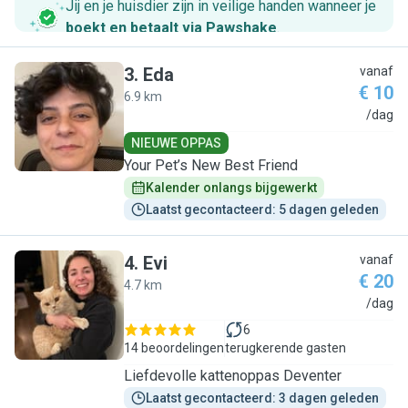
Jij en je huisdier zijn in veilige handen wanneer je
boekt en betaalt via Pawshake
.
3
.
Eda
vanaf
€ 10
6.9 km
E
/dag
NIEUWE OPPAS
Your Pet’s New Best Friend
Kalender onlangs bijgewerkt
Laatst gecontacteerd: 5 dagen geleden
4
.
Evi
vanaf
€ 20
4.7 km
E
/dag
6
14 beoordelingen
terugkerende gasten
Liefdevolle kattenoppas Deventer
Laatst gecontacteerd: 3 dagen geleden