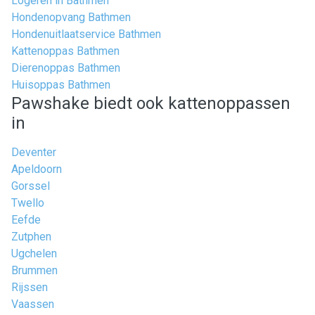
Logeren in Bathmen
Hondenopvang Bathmen
Hondenuitlaatservice Bathmen
Kattenoppas Bathmen
Dierenoppas Bathmen
Huisoppas Bathmen
Pawshake biedt ook kattenoppassen
in
Deventer
Apeldoorn
Gorssel
Twello
Eefde
Zutphen
Ugchelen
Brummen
Rijssen
Vaassen