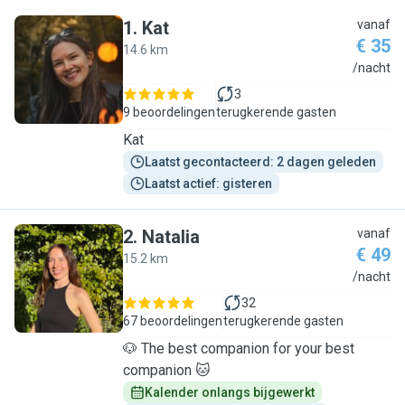
1
.
Kat
vanaf
€ 35
14.6 km
K
/nacht
3
9 beoordelingen
terugkerende gasten
Kat
Laatst gecontacteerd: 2 dagen geleden
Laatst actief: gisteren
2
.
Natalia
vanaf
€ 49
15.2 km
N
/nacht
32
67 beoordelingen
terugkerende gasten
🐶 The best companion for your best
companion 🐱
Kalender onlangs bijgewerkt