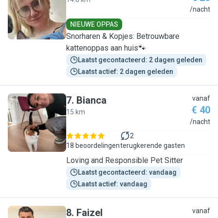
M
/nacht
NIEUWE OPPAS
Snorharen & Kopjes: Betrouwbare
kattenoppas aan huis🐾
Laatst gecontacteerd: 2 dagen geleden
Laatst actief: 2 dagen geleden
7
.
Bianca
vanaf
€ 40
15 km
B
/nacht
2
18 beoordelingen
terugkerende gasten
Loving and Responsible Pet Sitter
Laatst gecontacteerd: vandaag
Laatst actief: vandaag
8
.
Faizel
vanaf