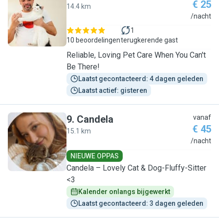
€ 25
14.4 km
F
/nacht
1
10 beoordelingen
terugkerende gast
Reliable, Loving Pet Care When You Can't
Be There!
Laatst gecontacteerd: 4 dagen geleden
Laatst actief: gisteren
9
.
Candela
vanaf
€ 45
15.1 km
C
/nacht
NIEUWE OPPAS
Candela – Lovely Cat & Dog-Fluffy-Sitter
<3
Kalender onlangs bijgewerkt
Laatst gecontacteerd: 3 dagen geleden