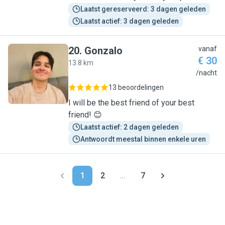
Laatst gereserveerd: 3 dagen geleden
Laatst actief: 3 dagen geleden
20
.
Gonzalo
vanaf
€ 30
13.8 km
G
/nacht
13 beoordelingen
I will be the best friend of your best
friend! 😊
Laatst actief: 2 dagen geleden
Antwoordt meestal binnen enkele uren
1
2
...
7