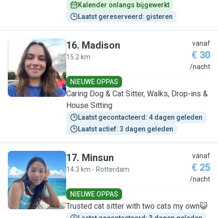
Kalender onlangs bijgewerkt
Laatst gereserveerd: gisteren
16
.
Madison
vanaf
€ 30
15.2 km
M
/nacht
NIEUWE OPPAS
Caring Dog & Cat Sitter, Walks, Drop-ins &
House Sitting
Laatst gecontacteerd: 4 dagen geleden
Laatst actief: 3 dagen geleden
17
.
Minsun
vanaf
€ 25
14.3 km - Rotterdam
M
/nacht
NIEUWE OPPAS
Trusted cat sitter with two cats my own😺