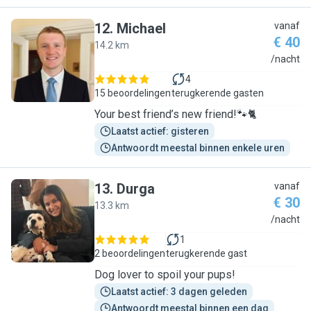
12
.
Michael
vanaf
€ 40
14.2 km
M
/nacht
4
15 beoordelingen
terugkerende gasten
Your best friend’s new friend!🐾🐈
Laatst actief: gisteren
Antwoordt meestal binnen enkele uren
13
.
Durga
vanaf
€ 30
13.3 km
D
/nacht
1
2 beoordelingen
terugkerende gast
Dog lover to spoil your pups!
Laatst actief: 3 dagen geleden
Antwoordt meestal binnen een dag