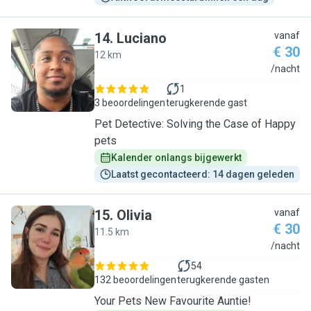
14
.
Luciano
vanaf
€ 30
12 km
L
/nacht
1
3 beoordelingen
terugkerende gast
Pet Detective: Solving the Case of Happy
pets
Kalender onlangs bijgewerkt
Laatst gecontacteerd: 14 dagen geleden
15
.
Olivia
vanaf
€ 30
11.5 km
O
/nacht
54
132 beoordelingen
terugkerende gasten
Your Pets New Favourite Auntie!