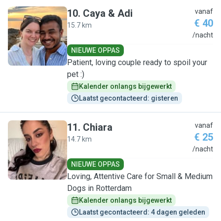
10
.
Caya & Adi
vanaf
€ 40
15.7 km
C
/nacht
NIEUWE OPPAS
Patient, loving couple ready to spoil your
pet :)
Kalender onlangs bijgewerkt
Laatst gecontacteerd: gisteren
11
.
Chiara
vanaf
€ 25
14.7 km
C
/nacht
NIEUWE OPPAS
Loving, Attentive Care for Small & Medium
Dogs in Rotterdam
Kalender onlangs bijgewerkt
Laatst gecontacteerd: 4 dagen geleden