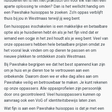
huisdieren en is het niet praktisch om voor elk van hen een
aparte oplossing te vinden? Dan is het wellicht handig om
een Pawshake huisoppas te zoeken. Zo'n oppas verblijft
thuis bij jou in Westmaas terwijl jij weg bent.
Een huisoppas inschakelen is een makkelijke en betaalbare
optie als je huisdieren hebt én als je het fijn vind dat er
iemand een oogje in het zeil houdt als je weg bent. Veel van
onze oppassers hebben hele betaalbare prijzen omdat ze
het vooral leuk vinden om op dieren te passen en om
nieuwe plekken te ontdekken zoals Westmaas.
Bij Pawshake begrijpen we dat het best spannend kan zijn
om je huis en je dieren toe te vertrouwen aan een
onbekende. Daarom doen we er elke dag alles aan om
Pawshake veilig en betrouwbaar te maken. Je kunt rekenen
op onze oppassers. Alle oppasprofielen zijn persoonlijk
door ons gecontroleerd. Veel huisoppassers kunnen op
aanvraag ook een VoG of identiteitsbewijs laten zien.
Wat fijn is aan een Pawshake huisoppas is dat je met een