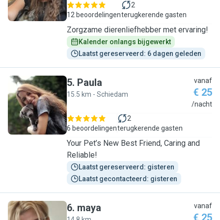
2
12 beoordelingen
terugkerende gasten
Zorgzame dierenliefhebber met ervaring!
Kalender onlangs bijgewerkt
Laatst gereserveerd: 6 dagen geleden
5
.
Paula
vanaf
€ 25
15.5 km - Schiedam
P
/nacht
2
6 beoordelingen
terugkerende gasten
Your Pet’s New Best Friend, Caring and
Reliable!
Laatst gereserveerd: gisteren
Laatst gecontacteerd: gisteren
6
.
maya
vanaf
€ 25
14.8 km