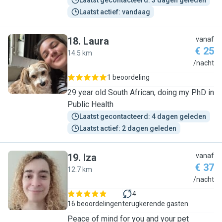
Laatst gecontacteerd: 3 dagen geleden
Laatst actief: vandaag
18
.
Laura
vanaf
€ 25
14.5 km
L
/nacht
1 beoordeling
29 year old South African, doing my PhD in
Public Health
Laatst gecontacteerd: 4 dagen geleden
Laatst actief: 2 dagen geleden
19
.
Iza
vanaf
€ 37
12.7 km
I
/nacht
4
16 beoordelingen
terugkerende gasten
Peace of mind for you and your pet