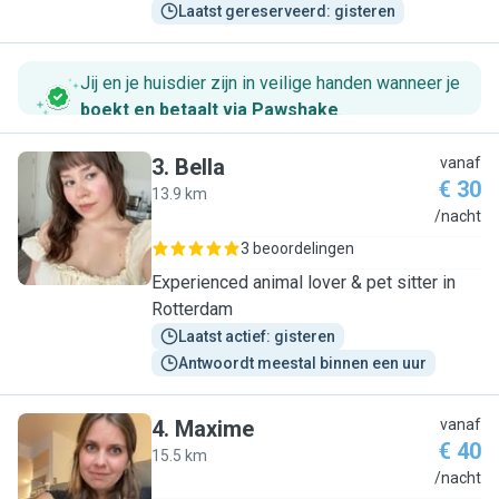
Laatst gereserveerd: gisteren
Jij en je huisdier zijn in veilige handen wanneer je
boekt en betaalt via Pawshake
.
3
.
Bella
vanaf
€ 30
13.9 km
B
/nacht
3 beoordelingen
Experienced animal lover & pet sitter in
Rotterdam
Laatst actief: gisteren
Antwoordt meestal binnen een uur
4
.
Maxime
vanaf
€ 40
15.5 km
M
/nacht