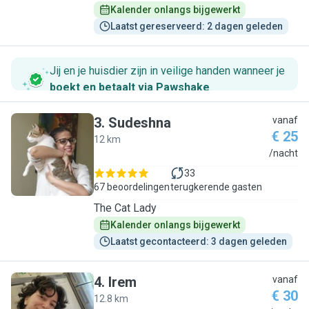
Kalender onlangs bijgewerkt
Laatst gereserveerd: 2 dagen geleden
Jij en je huisdier zijn in veilige handen wanneer je
boekt en betaalt via Pawshake
.
3
.
Sudeshna
vanaf
€ 25
12 km
S
/nacht
33
67 beoordelingen
terugkerende gasten
The Cat Lady
Kalender onlangs bijgewerkt
Laatst gecontacteerd: 3 dagen geleden
4
.
Irem
vanaf
€ 30
12.8 km