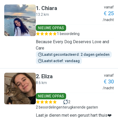
1
.
Chiara
vanaf
€ 25
13.2 km
C
/nacht
NIEUWE OPPAS
1 beoordeling
Because Every Dog Deserves Love and
Care
Laatst gecontacteerd: 2 dagen geleden
Laatst actief: vandaag
2
.
Eliza
vanaf
€ 30
8.6 km
E
/nacht
NIEUWE OPPAS
2
2 beoordelingen
terugkerende gasten
Laat je dieren met een gerust hart thuis❤️