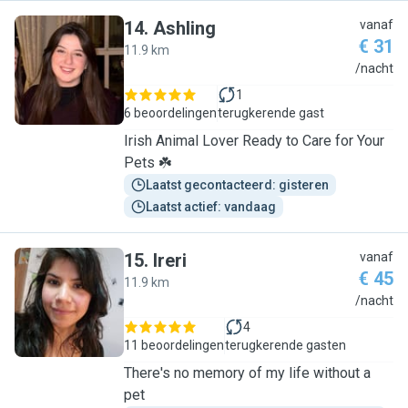
14
.
Ashling
vanaf
€ 31
11.9 km
A
/nacht
1
6 beoordelingen
terugkerende gast
Irish Animal Lover Ready to Care for Your
Pets ☘️
Laatst gecontacteerd: gisteren
Laatst actief: vandaag
15
.
Ireri
vanaf
€ 45
11.9 km
I
/nacht
4
11 beoordelingen
terugkerende gasten
There's no memory of my life without a
pet