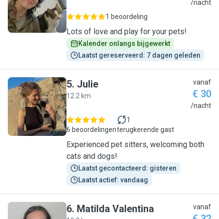
I
/nacht
1 beoordeling
Lots of love and play for your pets!
Kalender onlangs bijgewerkt
Laatst gereserveerd: 7 dagen geleden
5
.
Julie
vanaf
€ 30
12.2 km
J
/nacht
1
6 beoordelingen
terugkerende gast
Experienced pet sitters, welcoming both
cats and dogs!
Laatst gecontacteerd: gisteren
Laatst actief: vandaag
6
.
Matilda Valentina
vanaf
€ 32