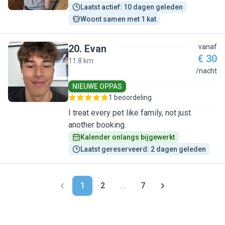
Laatst actief: 10 dagen geleden
Woont samen met 1 kat
20
.
Evan
vanaf
€ 30
11.8 km
E
/nacht
NIEUWE OPPAS
1 beoordeling
I treat every pet like family, not just
another booking.
Kalender onlangs bijgewerkt
Laatst gereserveerd: 2 dagen geleden
1
2
...
7