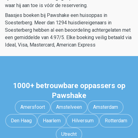
waar hij aan toe is vóór de reservering.
Baasjes boeken bij Pawshake een huisoppas in
Soesterberg. Meer dan 1294 huisdiereigenaars in
Soesterberg hebben al een beoordeling achtergelaten met
een gemiddelde van 4.97/5. Elke boeking veilig betaald via
Ideal, Visa, Mastercard, American Express
1000+ betrouwbare oppassers op
Pawshake
Amersfoort
Amstelveen
Amsterdam
Den Haag
Haarlem
Hilversum
Rotterdam
Utrecht