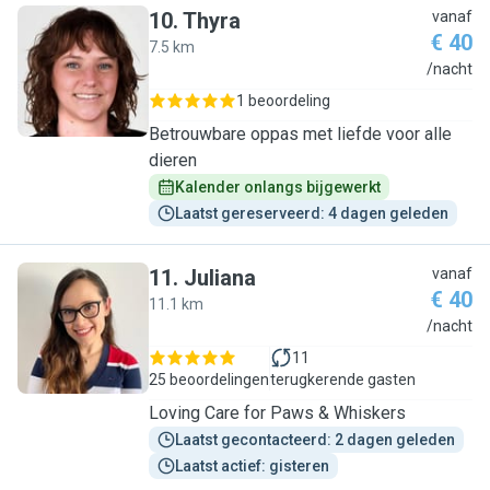
10
.
Thyra
vanaf
€ 40
7.5 km
T
/nacht
1 beoordeling
Betrouwbare oppas met liefde voor alle
dieren
Kalender onlangs bijgewerkt
Laatst gereserveerd: 4 dagen geleden
11
.
Juliana
vanaf
€ 40
11.1 km
J
/nacht
11
25 beoordelingen
terugkerende gasten
Loving Care for Paws & Whiskers
Laatst gecontacteerd: 2 dagen geleden
Laatst actief: gisteren