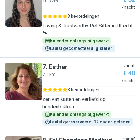
10.3 km
M
/nacht
3 beoordelingen
Loving & Trustworthy Pet Sitter in Utrecht
🐾
Kalender onlangs bijgewerkt
Laatst gecontacteerd: gisteren
7
.
Esther
vanaf
€ 40
7.1 km
E
/nacht
3 beoordelingen
zen van katten en verliefd op
hondenblikken
Kalender onlangs bijgewerkt
Laatst gereserveerd: 12 dagen geleden
vanaf