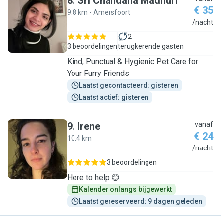
8
.
Sri Chandana Madhuri
€ 35
9.8 km - Amersfoort
S
/nacht
2
3 beoordelingen
terugkerende gasten
Kind, Punctual & Hygienic Pet Care for
Your Furry Friends
Laatst gecontacteerd: gisteren
Laatst actief: gisteren
9
.
Irene
vanaf
€ 24
10.4 km
I
/nacht
3 beoordelingen
Here to help 😊
Kalender onlangs bijgewerkt
Laatst gereserveerd: 9 dagen geleden