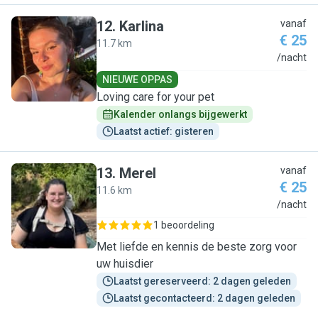
12
.
Karlina
vanaf
€ 25
11.7 km
K
/nacht
NIEUWE OPPAS
Loving care for your pet
Kalender onlangs bijgewerkt
Laatst actief: gisteren
13
.
Merel
vanaf
€ 25
11.6 km
M
/nacht
1 beoordeling
Met liefde en kennis de beste zorg voor
uw huisdier
Laatst gereserveerd: 2 dagen geleden
Laatst gecontacteerd: 2 dagen geleden