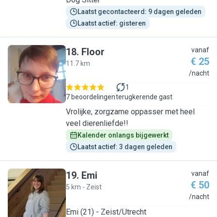
Laatst gecontacteerd: 9 dagen geleden
Laatst actief: gisteren
18
.
Floor
vanaf
€ 25
11.7 km
F
/nacht
1
7 beoordelingen
terugkerende gast
Vrolijke, zorgzame oppasser met heel
veel dierenliefde!!
Kalender onlangs bijgewerkt
Laatst actief: 3 dagen geleden
19
.
Emi
vanaf
€ 50
5 km - Zeist
E
/nacht
Emi (21) - Zeist/Utrecht