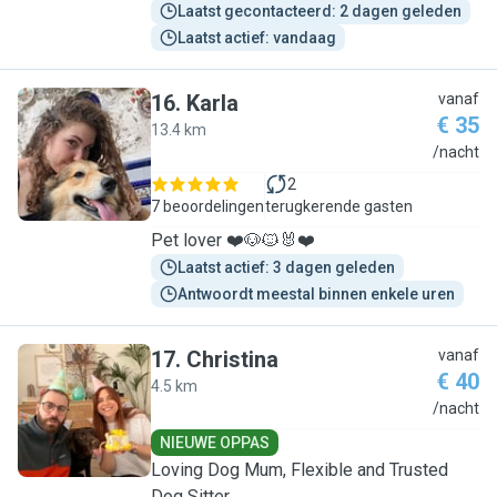
Laatst gecontacteerd: 2 dagen geleden
Laatst actief: vandaag
16
.
Karla
vanaf
€ 35
13.4 km
K
/nacht
2
7 beoordelingen
terugkerende gasten
Pet lover ❤️🐶🐱🐰❤️
Laatst actief: 3 dagen geleden
Antwoordt meestal binnen enkele uren
17
.
Christina
vanaf
€ 40
4.5 km
C
/nacht
NIEUWE OPPAS
Loving Dog Mum, Flexible and Trusted
Dog Sitter