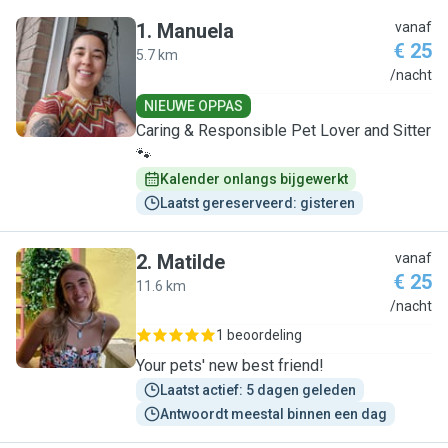
1
.
Manuela
vanaf
€ 25
5.7 km
M
/nacht
NIEUWE OPPAS
Caring & Responsible Pet Lover and Sitter
🐾
Kalender onlangs bijgewerkt
Laatst gereserveerd: gisteren
2
.
Matilde
vanaf
€ 25
11.6 km
M
/nacht
1 beoordeling
Your pets' new best friend!
Laatst actief: 5 dagen geleden
Antwoordt meestal binnen een dag