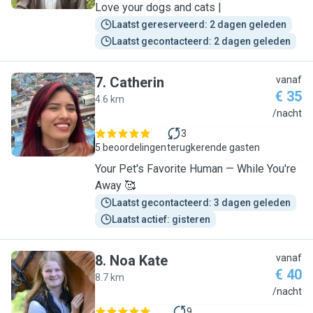
Love your dogs and cats |
Laatst gereserveerd: 2 dagen geleden
Laatst gecontacteerd: 2 dagen geleden
7
.
Catherin
vanaf
€ 35
4.6 km
C
/nacht
3
5 beoordelingen
terugkerende gasten
Your Pet's Favorite Human — While You're
Away 🥰
Laatst gecontacteerd: 3 dagen geleden
Laatst actief: gisteren
8
.
Noa Kate
vanaf
€ 40
8.7 km
N
/nacht
9