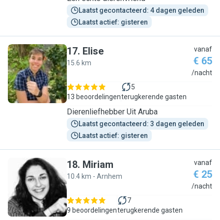
Laatst gecontacteerd: 4 dagen geleden
Laatst actief: gisteren
17
.
Elise
vanaf
€ 65
15.6 km
E
/nacht
5
13 beoordelingen
terugkerende gasten
Dierenliefhebber Uit Aruba
Laatst gecontacteerd: 3 dagen geleden
Laatst actief: gisteren
18
.
Miriam
vanaf
€ 25
10.4 km - Arnhem
M
/nacht
7
9 beoordelingen
terugkerende gasten