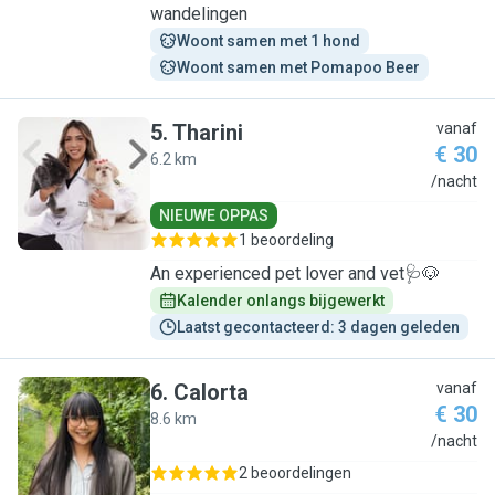
wandelingen
Woont samen met 1 hond
Woont samen met Pomapoo Beer
5
.
Tharini
vanaf
€ 30
6.2 km
T
/nacht
NIEUWE OPPAS
1 beoordeling
An experienced pet lover and vet🩺🐶
Kalender onlangs bijgewerkt
Laatst gecontacteerd: 3 dagen geleden
6
.
Calorta
vanaf
€ 30
8.6 km
C
/nacht
2 beoordelingen