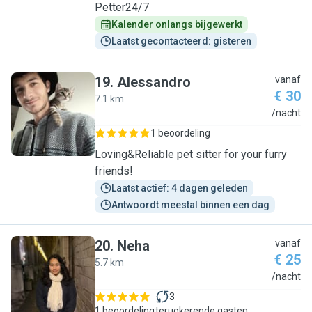
Petter24/7
Kalender onlangs bijgewerkt
Laatst gecontacteerd: gisteren
19
.
Alessandro
vanaf
€ 30
7.1 km
A
/nacht
1 beoordeling
Loving&Reliable pet sitter for your furry
friends!
Laatst actief: 4 dagen geleden
Antwoordt meestal binnen een dag
20
.
Neha
vanaf
€ 25
5.7 km
N
/nacht
3
1 beoordeling
terugkerende gasten