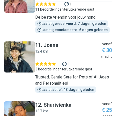
1
11 beoordelingen
terugkerende gast
De beste vriendin voor jouw hond
Laatst gereserveerd: 7 dagen geleden
Laatst gecontacteerd: 6 dagen geleden
11
.
Joana
vanaf
€ 30
12.4 km
J
/nacht
1
3 beoordelingen
terugkerende gast
Trusted, Gentle Care for Pets of All Ages
and Personalities!
Laatst actief: 13 dagen geleden
12
.
Shuriviënka
vanaf
€ 25
13.7 km