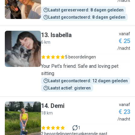
S
/nacht
Laatst gereserveerd: 8 dagen geleden
Laatst gecontacteerd: 8 dagen geleden
13
.
Isabella
vanaf
€ 25
6 km
I
/nacht
5 beoordelingen
Your Pet's friend: Safe and loving pet
sitting
Laatst gecontacteerd: 12 dagen geleden
Laatst actief: gisteren
14
.
Demi
vanaf
€ 23
18 km
D
/nacht
1
2 beoordelingen
terugkerende gast