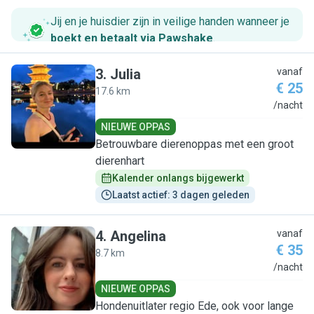
Jij en je huisdier zijn in veilige handen wanneer je
boekt en betaalt via Pawshake
.
3
.
Julia
vanaf
€ 25
17.6 km
J
/nacht
NIEUWE OPPAS
Betrouwbare dierenoppas met een groot
dierenhart
Kalender onlangs bijgewerkt
Laatst actief: 3 dagen geleden
4
.
Angelina
vanaf
€ 35
8.7 km
A
/nacht
NIEUWE OPPAS
Hondenuitlater regio Ede, ook voor lange