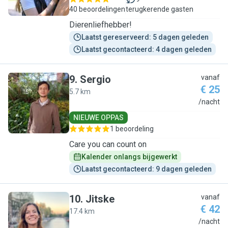
40 beoordelingen
terugkerende gasten
Dierenliefhebber!
Laatst gereserveerd: 5 dagen geleden
Laatst gecontacteerd: 4 dagen geleden
9
.
Sergio
vanaf
€ 25
5.7 km
S
/nacht
NIEUWE OPPAS
1 beoordeling
Care you can count on
Kalender onlangs bijgewerkt
Laatst gecontacteerd: 9 dagen geleden
10
.
Jitske
vanaf
€ 42
17.4 km
J
/nacht