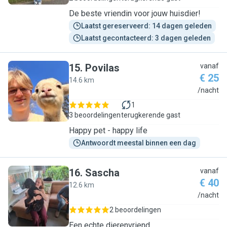
De beste vriendin voor jouw huisdier!
Laatst gereserveerd: 14 dagen geleden
Laatst gecontacteerd: 3 dagen geleden
15
.
Povilas
vanaf
€ 25
14.6 km
P
/nacht
1
3 beoordelingen
terugkerende gast
Happy pet - happy life
Antwoordt meestal binnen een dag
16
.
Sascha
vanaf
€ 40
12.6 km
S
/nacht
2 beoordelingen
Een echte dierenvriend