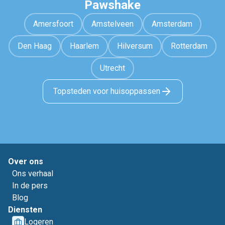
Pawshake
Amersfoort
Amstelveen
Amsterdam
Den Haag
Haarlem
Hilversum
Rotterdam
Utrecht
Topsteden voor huisoppassen
Over ons
Ons verhaal
In de pers
Blog
Diensten
Logeren