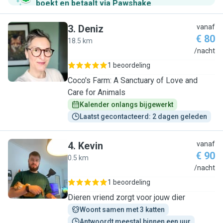
boekt en betaalt via Pawshake
.
3
.
Deniz
vanaf
€ 80
18.5 km
D
/nacht
1 beoordeling
Coco's Farm: A Sanctuary of Love and
Care for Animals
Kalender onlangs bijgewerkt
Laatst gecontacteerd: 2 dagen geleden
4
.
Kevin
vanaf
€ 90
0.5 km
K
/nacht
1 beoordeling
Dieren vriend zorgt voor jouw dier
Woont samen met 3 katten
Antwoordt meestal binnen een uur