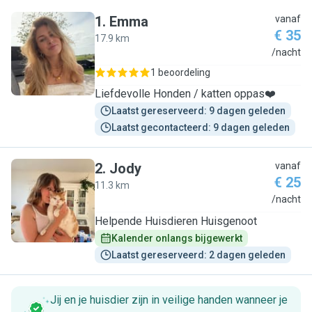
1
.
Emma
vanaf
€ 35
17.9 km
E
/nacht
1 beoordeling
Liefdevolle Honden / katten oppas❤️
Laatst gereserveerd: 9 dagen geleden
Laatst gecontacteerd: 9 dagen geleden
2
.
Jody
vanaf
€ 25
11.3 km
J
/nacht
Helpende Huisdieren Huisgenoot
Kalender onlangs bijgewerkt
Laatst gereserveerd: 2 dagen geleden
Jij en je huisdier zijn in veilige handen wanneer je