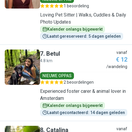
1 beoordeling
Loving Pet Sitter | Walks, Cuddles & Daily
Photo Updates
Kalender onlangs bijgewerkt
Laatst gereserveerd: 5 dagen geleden
7
.
Betul
vanaf
€ 12
4.8 km
B
/wandeling
NIEUWE OPPAS
2 beoordelingen
Experienced foster carer & animal lover in
Amsterdam
Kalender onlangs bijgewerkt
Laatst gecontacteerd: 14 dagen geleden
8
.
Catalina
vanaf