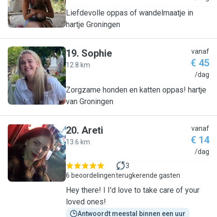
Liefdevolle oppas of wandelmaatje in
hartje Groningen
19
.
Sophie
vanaf
€ 45
12.8 km
S
/dag
Zorgzame honden en katten oppas! hartje
van Groningen
20
.
Areti
vanaf
€ 14
13.6 km
A
/dag
3
6 beoordelingen
terugkerende gasten
Hey there! I I'd love to take care of your
loved ones!
Antwoordt meestal binnen een uur