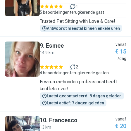
1
5 beoordelingen
terugkerende gast
Trusted Pet Sitting with Love & Care!
Antwoordt meestal binnen enkele uren
9
.
Esmee
vanaf
€ 15
14.9 km
E
/dag
2
4 beoordelingen
terugkerende gasten
Ervaren ex-honden professional heeft
knuffels over!
Laatst gecontacteerd: 8 dagen geleden
Laatst actief: 7 dagen geleden
10
.
Francesco
vanaf
€ 20
13 km