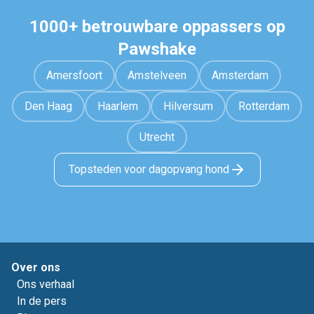
1000+ betrouwbare oppassers op
Pawshake
Amersfoort
Amstelveen
Amsterdam
Den Haag
Haarlem
Hilversum
Rotterdam
Utrecht
Topsteden voor dagopvang hond
Over ons
Ons verhaal
In de pers