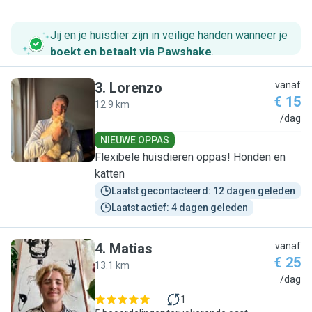
Jij en je huisdier zijn in veilige handen wanneer je
boekt en betaalt via Pawshake
.
3
.
Lorenzo
vanaf
€ 15
12.9 km
L
/dag
NIEUWE OPPAS
Flexibele huisdieren oppas! Honden en
katten
Laatst gecontacteerd: 12 dagen geleden
Laatst actief: 4 dagen geleden
4
.
Matias
vanaf
€ 25
13.1 km
M
/dag
1