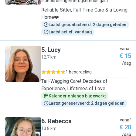
5 beoordelingen
terugkerende gast
Reliable Sitter, Full-Time Care & a Loving
Home❤️
Laatst gecontacteerd: 2 dagen geleden
Laatst actief: vandaag
5
.
Lucy
vanaf
€ 15
12.7 km
L
/dag
1 beoordeling
Tail-Wagging Care! Decades of
Experience, Lifetimes of Love
Kalender onlangs bijgewerkt
Laatst gereserveerd: 2 dagen geleden
6
.
Rebecca
vanaf
€ 20
13.8 km
R
/dag