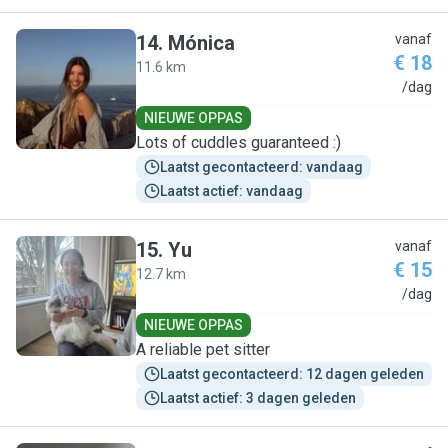
14
.
Mónica
vanaf
€ 18
11.6 km
M
/dag
NIEUWE OPPAS
Lots of cuddles guaranteed :)
Laatst gecontacteerd: vandaag
Laatst actief: vandaag
15
.
Yu
vanaf
€ 15
12.7 km
Y
/dag
NIEUWE OPPAS
A reliable pet sitter
Laatst gecontacteerd: 12 dagen geleden
Laatst actief: 3 dagen geleden