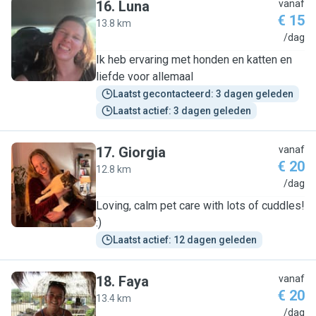
16
.
Luna
vanaf
€ 15
13.8 km
L
/dag
Ik heb ervaring met honden en katten en
liefde voor allemaal
Laatst gecontacteerd: 3 dagen geleden
Laatst actief: 3 dagen geleden
17
.
Giorgia
vanaf
€ 20
12.8 km
G
/dag
Loving, calm pet care with lots of cuddles!
:)
Laatst actief: 12 dagen geleden
18
.
Faya
vanaf
€ 20
13.4 km
F
/dag