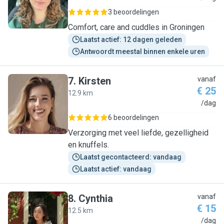
3 beoordelingen
Comfort, care and cuddles in Groningen
Laatst actief: 12 dagen geleden
Antwoordt meestal binnen enkele uren
7
.
Kirsten
vanaf
€ 25
12.9 km
K
/dag
6 beoordelingen
Verzorging met veel liefde, gezelligheid
en knuffels.
Laatst gecontacteerd: vandaag
Laatst actief: vandaag
8
.
Cynthia
vanaf
€ 15
12.5 km
C
/dag