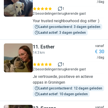
F
/dag
1
2 beoordelingen
terugkerende gast
Your trusted neighbourhood dog sitter :)
Laatst gecontacteerd: 3 dagen geleden
Laatst actief: 3 dagen geleden
11
.
Esther
vanaf
€ 30
14.3 km
E
/dag
1
2 beoordelingen
terugkerende gast
Je vertrouwde, positieve en actieve
oppas in Groningen
Laatst gecontacteerd: 12 dagen geleden
Laatst actief: 10 dagen geleden
vanaf