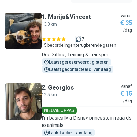
1
.
Marija&Vincent
vanaf
€ 35
13.3 km
M
/dag
7
15 beoordelingen
terugkerende gasten
Dog Sitting, Training & Transport
Laatst gereserveerd: gisteren
Laatst gecontacteerd: vandaag
2
.
Georgios
vanaf
€ 15
12.5 km
G
/dag
NIEUWE OPPAS
I'm basically a Disney princess, in regards
to animals
Laatst actief: vandaag