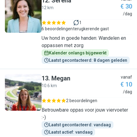
12
.
Serena
€ 30
12 km
S
/dag
1
6 beoordelingen
terugkerende gast
Uw hond in goede handen: Wandelen en
oppassen met zorg
Kalender onlangs bijgewerkt
Laatst gecontacteerd: 8 dagen geleden
13
.
Megan
vanaf
€ 10
10.6 km
M
/dag
2 beoordelingen
Betrouwbare oppas voor jouw viervoeter
:-)
Laatst gecontacteerd: vandaag
Laatst actief: vandaag