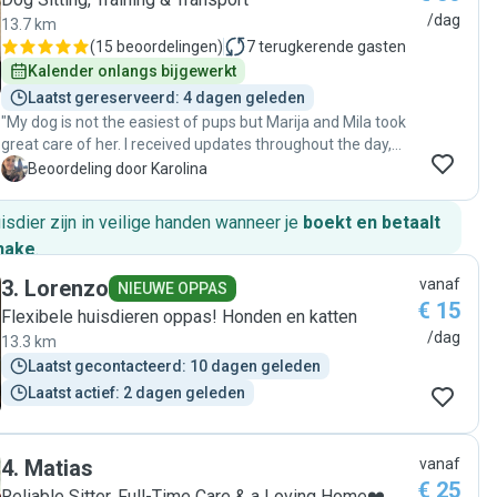
/dag
13.7 km
(
15 beoordelingen
)
7
terugkerende gasten
Kalender onlangs bijgewerkt
Laatst gereserveerd: 4 dagen geleden
"My dog is not the easiest of pups but Marija and Mila took
great care of her. I received updates throughout the day,
and I knew my Nala was in good hands! Marija is very
K
Beoordeling door Karolina
professional and responds to messages within minutes.
Also they really helped me out by taking ny request very
huisdier zijn in veilige handen wanneer je
boekt en betaalt
last minute, which I am extremely grateful for! I really
hake
.
recommend their petsitting services!!"
3
.
Lorenzo
vanaf
NIEUWE OPPAS
€ 15
Flexibele huisdieren oppas! Honden en katten
/dag
13.3 km
Laatst gecontacteerd: 10 dagen geleden
Laatst actief: 2 dagen geleden
4
.
Matias
vanaf
€ 25
Reliable Sitter, Full-Time Care & a Loving Home❤️