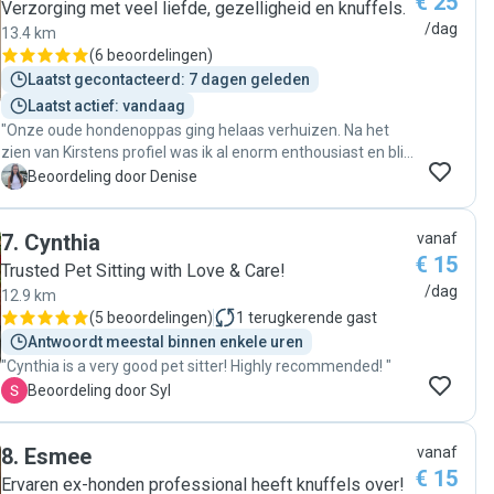
€ 25
Verzorging met veel liefde, gezelligheid en knuffels.
/dag
13.4 km
(
6 beoordelingen
)
Laatst gecontacteerd: 7 dagen geleden
Laatst actief: vandaag
"Onze oude hondenoppas ging helaas verhuizen. Na het
zien van Kirstens profiel was ik al enorm enthousiast en blij
dat zij Diesel’s nieuwe oppas wilde worden. Kirsten en haar
D
Beoordeling door Denise
partner hebben er een ontzettend leuke dag van gemaakt,
waarbij ik ook nog foto’s en video’s heb mogen ontvangen.
7
.
Cynthia
vanaf
Ik merk echt aan Diesel dat hij het leuk vindt om daar te zijn.
€ 15
Ik zou haar zeker nog eens vragen om op mijn hond te
Trusted Pet Sitting with Love & Care!
passen. 😊"
/dag
12.9 km
(
5 beoordelingen
)
1
terugkerende gast
Antwoordt meestal binnen enkele uren
"Cynthia is a very good pet sitter! Highly recommended! "
S
Beoordeling door Syl
8
.
Esmee
vanaf
€ 15
Ervaren ex-honden professional heeft knuffels over!