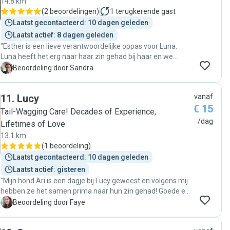
14.8 km
(
2 beoordelingen
)
1
terugkerende gast
Laatst gecontacteerd: 10 dagen geleden
Laatst actief: 8 dagen geleden
"Esther is een lieve verantwoordelijke oppas voor Luna.
Luna heeft het erg naar haar zin gehad bij haar en we
hebben alweer opnieuw geboekt! "
S
Beoordeling door Sandra
11
.
Lucy
vanaf
€ 15
Tail-Wagging Care! Decades of Experience,
/dag
Lifetimes of Love
13.1 km
(
1 beoordeling
)
Laatst gecontacteerd: 10 dagen geleden
Laatst actief: gisteren
"Mijn hond Ari is een dagje bij Lucy geweest en volgens mij
hebben ze het samen prima naar hun zin gehad! Goede en
snelle communicatie en flexibel."
F
Beoordeling door Faye