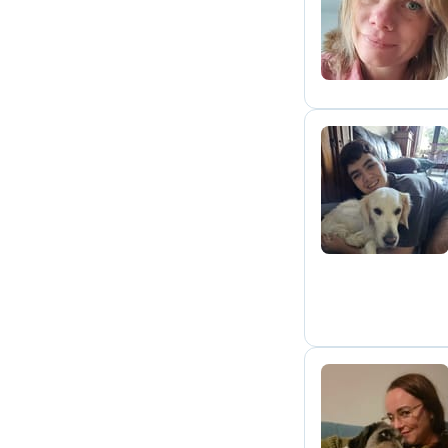
E
F
E