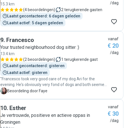
/dag
15.3 km
(
4 beoordelingen
)
2
terugkerende gasten
Laatst gecontacteerd: 6 dagen geleden
Laatst actief: 5 dagen geleden
9
.
Francesco
vanaf
€ 20
Your trusted neighbourhood dog sitter :)
/dag
13.4 km
(
2 beoordelingen
)
1
terugkerende gast
Laatst gecontacteerd: gisteren
Laatst actief: gisteren
"Francesco took very good care of my dog Ari for the
evening. He's obviously very fond of dogs and both seemed
to have had a good time. "
F
Beoordeling door Faye
10
.
Esther
vanaf
€ 30
Je vertrouwde, positieve en actieve oppas in
/dag
Groningen