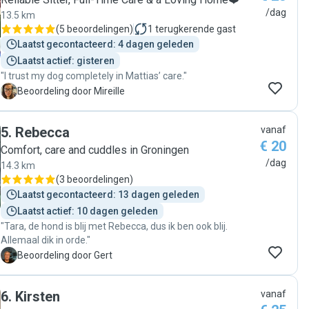
/dag
13.5 km
(
5 beoordelingen
)
1
terugkerende gast
Laatst gecontacteerd: 4 dagen geleden
Laatst actief: gisteren
"I trust my dog completely in Mattias’ care."
M
Beoordeling door Mireille
5
.
Rebecca
vanaf
€ 20
Comfort, care and cuddles in Groningen
/dag
14.3 km
(
3 beoordelingen
)
Laatst gecontacteerd: 13 dagen geleden
Laatst actief: 10 dagen geleden
"Tara, de hond is blij met Rebecca, dus ik ben ook blij.
Allemaal dik in orde."
G
Beoordeling door Gert
6
.
Kirsten
vanaf