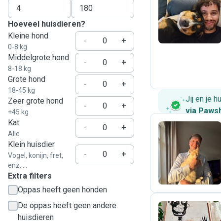
M
Hoeveel huisdieren?
Kleine hond
-
+
0-8 kg
Middelgrote hond
-
+
8-18 kg
Grote hond
-
+
18-45 kg
Jij en je 
Zeer grote hond
-
+
via Paws
+45 kg
Kat
-
+
Alle
Klein huisdier
L
-
+
Vogel, konijn, fret,
enz. ...
Extra filters
Oppas heeft geen honden
De oppas heeft geen andere
huisdieren