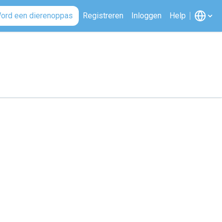
ord een dierenoppas
Registreren
Inloggen
Help