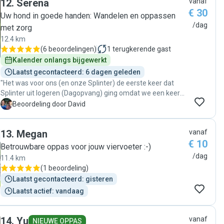
12
.
Serena
vanaf
€ 30
Uw hond in goede handen: Wandelen en oppassen
/dag
met zorg
12.4 km
(
6 beoordelingen
)
1
terugkerende gast
Kalender onlangs bijgewerkt
Laatst gecontacteerd: 6 dagen geleden
"Het was voor ons (en onze Splinter) de eerste keer dat
Splinter uit logeren (Dagopvang) ging omdat we een keer
als gezin zijn gaan zwemmen. Serena was heel lief voor
D
Beoordeling door David
Splinter en we kregen 2 keer op de dag een fotoverslag,
wat heel prettig werkt!"
13
.
Megan
vanaf
€ 10
Betrouwbare oppas voor jouw viervoeter :-)
/dag
11.4 km
(
1 beoordeling
)
Laatst gecontacteerd: gisteren
Laatst actief: vandaag
14
.
Yu
vanaf
NIEUWE OPPAS