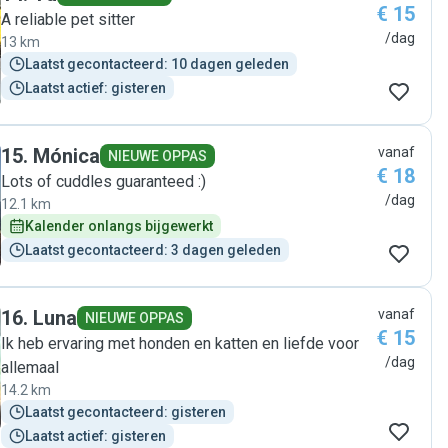
€ 15
A reliable pet sitter
/dag
13 km
Laatst gecontacteerd: 10 dagen geleden
Laatst actief: gisteren
15
.
Mónica
vanaf
NIEUWE OPPAS
€ 18
Lots of cuddles guaranteed :)
/dag
12.1 km
Kalender onlangs bijgewerkt
Laatst gecontacteerd: 3 dagen geleden
16
.
Luna
vanaf
NIEUWE OPPAS
€ 15
Ik heb ervaring met honden en katten en liefde voor
/dag
allemaal
14.2 km
Laatst gecontacteerd: gisteren
Laatst actief: gisteren