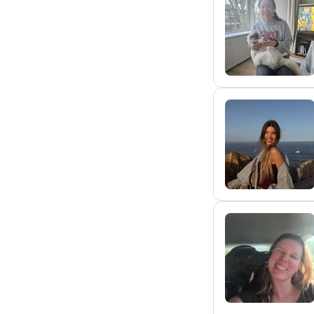
Y
M
L