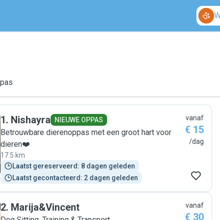
W
ppas
1
.
Nishayra
vanaf
NIEUWE OPPAS
€ 15
Betrouwbare dierenoppas met een groot hart voor
/dag
dieren❤️
17.5 km
Laatst gereserveerd: 8 dagen geleden
Laatst gecontacteerd: 2 dagen geleden
2
.
Marija&Vincent
vanaf
€ 30
Dog Sitting, Training & Transport