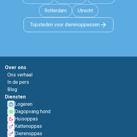
Rotterdam
Utrecht
Topsteden voor dierenoppassen
Over ons
Ons verhaal
In de pers
Blog
Diensten
Logeren
Dagopvang hond
Huisoppas
Kattenoppas
Dierenoppas