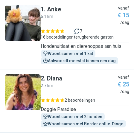
1
.
Anke
vanaf
€ 15
6.1 km
A
/dag
7
16 beoordelingen
terugkerende gasten
Hondenuitlaat en dierenoppas aan huis
Woont samen met 1 kat
Antwoordt meestal binnen een dag
2
.
Diana
vanaf
€ 25
2.7 km
D
/dag
2 beoordelingen
Doggie Paradise
Woont samen met 2 honden
Woont samen met Border collie  Dingo