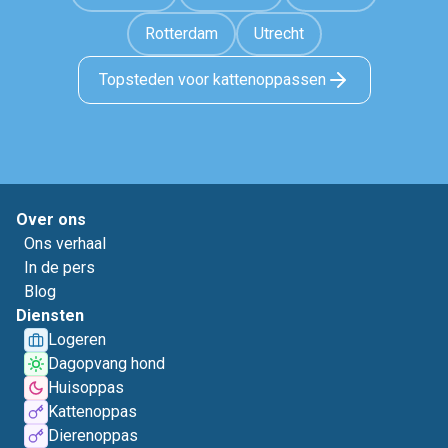
Rotterdam
Utrecht
Topsteden voor kattenoppassen
Over ons
Ons verhaal
In de pers
Blog
Diensten
Logeren
Dagopvang hond
Huisoppas
Kattenoppas
Dierenoppas