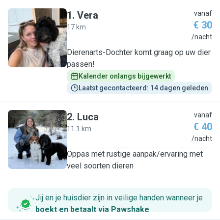
1
.
Vera
vanaf
€ 30
17 km
V
/nacht
Dierenarts-Dochter komt graag op uw dier
passen!
Kalender onlangs bijgewerkt
Laatst gecontacteerd: 14 dagen geleden
2
.
Luca
vanaf
€ 40
11.1 km
L
/nacht
Oppas met rustige aanpak/ervaring met
veel soorten dieren
Jij en je huisdier zijn in veilige handen wanneer je
boekt en betaalt via Pawshake
.