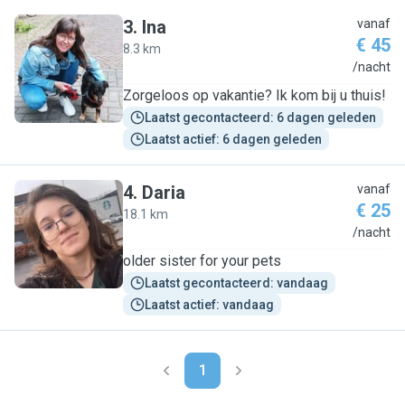
3
.
Ina
vanaf
€ 45
8.3 km
I
/nacht
Zorgeloos op vakantie? Ik kom bij u thuis!
Laatst gecontacteerd: 6 dagen geleden
Laatst actief: 6 dagen geleden
4
.
Daria
vanaf
€ 25
18.1 km
D
/nacht
older sister for your pets
Laatst gecontacteerd: vandaag
Laatst actief: vandaag
1