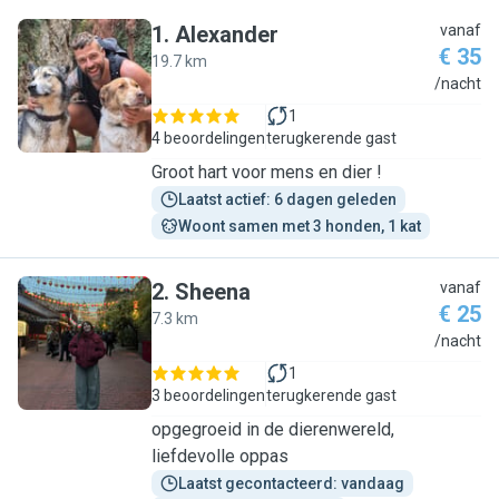
1
.
Alexander
vanaf
€ 35
19.7 km
A
/nacht
1
4 beoordelingen
terugkerende gast
Groot hart voor mens en dier !
Laatst actief: 6 dagen geleden
Woont samen met 3 honden, 1 kat
2
.
Sheena
vanaf
€ 25
7.3 km
S
/nacht
1
3 beoordelingen
terugkerende gast
opgegroeid in de dierenwereld,
liefdevolle oppas
Laatst gecontacteerd: vandaag