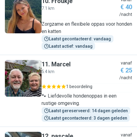
10
.
Froukje
€ 40
7.1 km
F
/nacht
Zorgzame en flexibele oppas voor honden
en katten
Laatst gecontacteerd: vandaag
Laatst actief: vandaag
11
.
Marcel
vanaf
€ 25
5.4 km
M
/nacht
1 beoordeling
🐾 Liefdevolle hondenoppas in een
rustige omgeving.
Laatst gereserveerd: 14 dagen geleden
Laatst gecontacteerd: 3 dagen geleden
12
.
pascale
vanaf