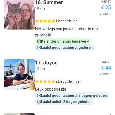
16
.
Summer
vanaf
€ 25
19 km
S
/nacht
1 beoordeling
Het welzijn van jouw huisdier is mijn
prioriteit!
Kalender onlangs bijgewerkt
Laatst gecontacteerd: gisteren
17
.
Joyce
vanaf
€ 44
12 km
J
/nacht
2 beoordelingen
Leuk oppasgezin
Laatst gecontacteerd: 3 dagen geleden
Laatst actief: 2 dagen geleden