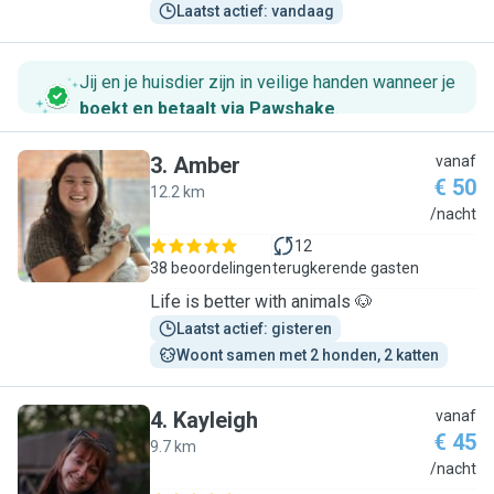
Laatst actief: vandaag
Jij en je huisdier zijn in veilige handen wanneer je
boekt en betaalt via Pawshake
.
3
.
Amber
vanaf
€ 50
12.2 km
A
/nacht
12
38 beoordelingen
terugkerende gasten
Life is better with animals 🐶
Laatst actief: gisteren
Woont samen met 2 honden, 2 katten
4
.
Kayleigh
vanaf
€ 45
9.7 km
K
/nacht