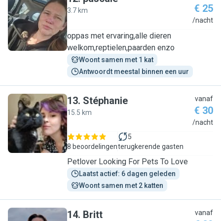
€ 25
3.7 km
P
/nacht
oppas met ervaring,alle dieren
welkom,reptielen,paarden enzo
Woont samen met 1 kat
Antwoordt meestal binnen een uur
13
.
Stéphanie
vanaf
€ 30
15.5 km
S
/nacht
5
8 beoordelingen
terugkerende gasten
Petlover Looking For Pets To Love
Laatst actief: 6 dagen geleden
Woont samen met 2 katten
14
.
Britt
vanaf