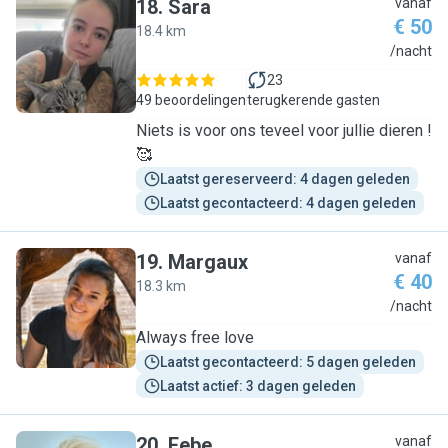
18
.
Sara
vanaf
€ 50
18.4 km
S
/nacht
23
49 beoordelingen
terugkerende gasten
Niets is voor ons teveel voor jullie dieren !
🥰
Laatst gereserveerd: 4 dagen geleden
Laatst gecontacteerd: 4 dagen geleden
19
.
Margaux
vanaf
€ 40
18.3 km
M
/nacht
Always free love
Laatst gecontacteerd: 5 dagen geleden
Laatst actief: 3 dagen geleden
20
.
Febe
vanaf