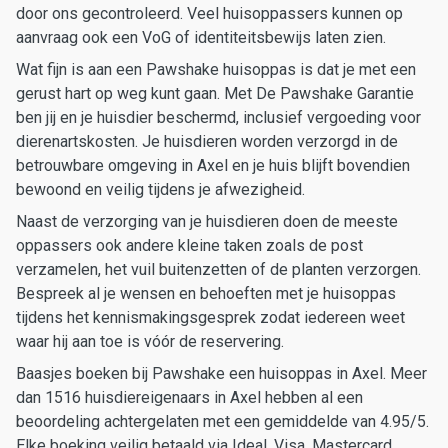
door ons gecontroleerd. Veel huisoppassers kunnen op
aanvraag ook een VoG of identiteitsbewijs laten zien.
Wat fijn is aan een Pawshake huisoppas is dat je met een
gerust hart op weg kunt gaan. Met De Pawshake Garantie
ben jij en je huisdier beschermd, inclusief vergoeding voor
dierenartskosten. Je huisdieren worden verzorgd in de
betrouwbare omgeving in Axel en je huis blijft bovendien
bewoond en veilig tijdens je afwezigheid.
Naast de verzorging van je huisdieren doen de meeste
oppassers ook andere kleine taken zoals de post
verzamelen, het vuil buitenzetten of de planten verzorgen.
Bespreek al je wensen en behoeften met je huisoppas
tijdens het kennismakingsgesprek zodat iedereen weet
waar hij aan toe is vóór de reservering.
Baasjes boeken bij Pawshake een huisoppas in Axel. Meer
dan 1516 huisdiereigenaars in Axel hebben al een
beoordeling achtergelaten met een gemiddelde van 4.95/5.
Elke boeking veilig betaald via Ideal, Visa, Mastercard,