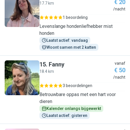
€ 20
17.7 km
B
/nacht
1 beoordeling
Levenslange hondenliefhebber mist
honden
Laatst actief: vandaag
Woont samen met 2 katten
15
.
Fanny
vanaf
€ 50
18.4 km
F
/nacht
3 beoordelingen
Betrouwbare oppas met een hart voor
dieren
Kalender onlangs bijgewerkt
Laatst actief: gisteren