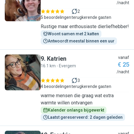
A
/nacht
2
5 beoordelingen
terugkerende gasten
Rustige maar enthousiaste dierliefhebber!
Woont samen met 2 katten
Antwoordt meestal binnen een uur
9
.
Katrien
vanaf
€ 25
16.1 km - Evergem
K
/nacht
3
4 beoordelingen
terugkerende gasten
warme mensen die graag wat extra
warmte willen ontvangen
Kalender onlangs bijgewerkt
Laatst gereserveerd: 2 dagen geleden
vanaf