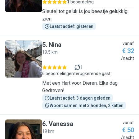
1 beoordeling
Sleutel tot geluk is jou beestje gelukkig
zien.
Laatst actief: gisteren
5
.
Nina
vanaf
€ 32
19.5 km
N
/nacht
1
6 beoordelingen
terugkerende gast
Met een Hart voor Dieren, Elke dag
Gedreven!
Laatst actief: 3 dagen geleden
Woont samen met 3 honden, 2 katten
6
.
Vanessa
vanaf
€ 50
19 km
V
/nacht