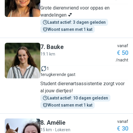
Grote dierenvriend voor oppas en
wandelingen 💕
Laatst actief: 3 dagen geleden
Woont samen met 1 kat
7
.
Bauke
vanaf
€ 50
19.1 km
B
/nacht
1
terugkerende gast
Student dierenartsassistentie zorgt voor
al jouw diertjes!
Laatst actief: 10 dagen geleden
Woont samen met 1 kat
8
.
Amélie
vanaf
€ 30
15 km - Lokeren