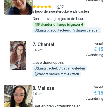
A
2
8 beoordelingen
terugkerende gasten
Dierenopvang bij jou in de buurt
Kalender onlangs bijgewerkt
Laatst gecontacteerd: 5 dagen geleden
7
.
Chantal
vanaf
€ 15
5.6 km
C
/wandeling
Lieve dierenoppas
Laatst actief: 7 dagen geleden
Woont samen met 3 katten
8
.
Melissa
vanaf
€ 15
4.6 km
M
/wandeling
Zeer ervaren kattenoppas en