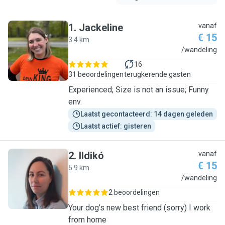
1
.
Jackeline
vanaf
€ 15
3.4 km
J
/wandeling
16
31 beoordelingen
terugkerende gasten
Experienced; Size is not an issue; Funny
env.
Laatst gecontacteerd: 14 dagen geleden
Laatst actief: gisteren
2
.
Ildikó
vanaf
€ 15
5.9 km
I
/wandeling
2 beoordelingen
Your dog’s new best friend (sorry) I work
from home