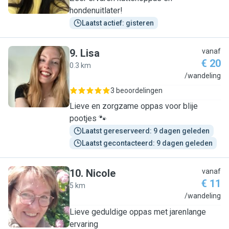
hondenuitlater!
Laatst actief: gisteren
9
.
Lisa
vanaf
€ 20
0.3 km
L
/wandeling
3 beoordelingen
Lieve en zorgzame oppas voor blije
pootjes 🐾
Laatst gereserveerd: 9 dagen geleden
Laatst gecontacteerd: 9 dagen geleden
10
.
Nicole
vanaf
€ 11
5 km
N
/wandeling
Lieve geduldige oppas met jarenlange
ervaring