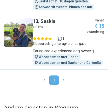
Laatst actief: 10 dagen geleden
Antwoordt meestal binnen een uur
13
.
Saskia
vanaf
€ 15
4.8 km
S
/wandeling
1
3 beoordelingen
terugkerende gast
Caring and experienced dog owner :)
Woont samen met 1 hond
Woont samen met Dachshund Carmella
1
Andere diensten in Wognum