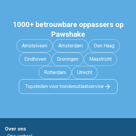
1000+ betrouwbare oppassers op
Pawshake
Amstelveen
Amsterdam
Den Haag
Eindhoven
Groningen
Maastricht
Rotterdam
Utrecht
Topsteden voor hondenuitlaatservice
Over ons