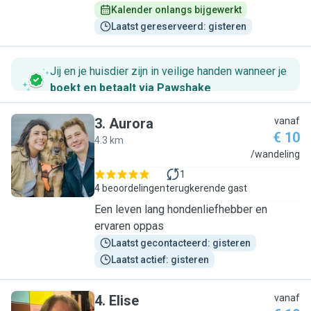
Kalender onlangs bijgewerkt
Laatst gereserveerd: gisteren
Jij en je huisdier zijn in veilige handen wanneer je
boekt en betaalt via Pawshake
.
3
.
Aurora
vanaf
€ 10
4.3 km
A
/wandeling
1
4 beoordelingen
terugkerende gast
Een leven lang hondenliefhebber en
ervaren oppas
Laatst gecontacteerd: gisteren
Laatst actief: gisteren
4
.
Elise
vanaf