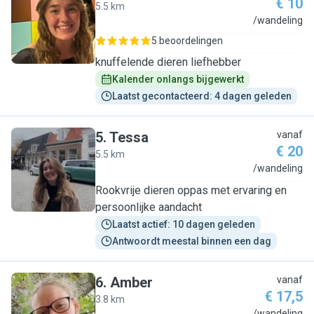
€ 10
5.5 km
E
/wandeling
5 beoordelingen
knuffelende dieren liefhebber
Kalender onlangs bijgewerkt
Laatst gecontacteerd: 4 dagen geleden
5
.
Tessa
vanaf
€ 20
5.5 km
T
/wandeling
Rookvrije dieren oppas met ervaring en
persoonlijke aandacht
Laatst actief: 10 dagen geleden
Antwoordt meestal binnen een dag
6
.
Amber
vanaf
€ 17,5
3.8 km
/wandeling