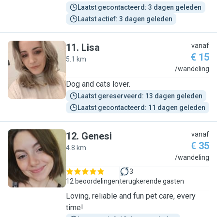
Laatst gecontacteerd: 3 dagen geleden
Laatst actief: 3 dagen geleden
11
.
Lisa
vanaf
€ 15
5.1 km
L
/wandeling
Dog and cats lover.
Laatst gereserveerd: 13 dagen geleden
Laatst gecontacteerd: 11 dagen geleden
12
.
Genesi
vanaf
€ 35
4.8 km
G
/wandeling
3
12 beoordelingen
terugkerende gasten
Loving, reliable and fun pet care, every
time!