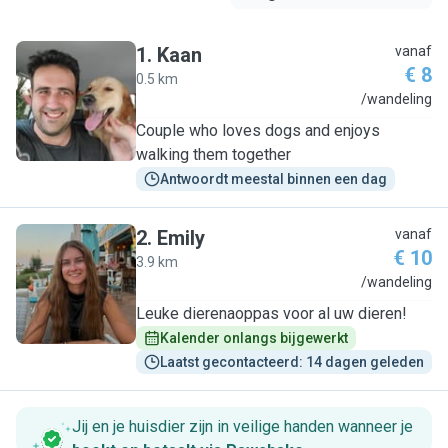
1
.
Kaan
vanaf
€ 8
0.5 km
K
/wandeling
Couple who loves dogs and enjoys
walking them together
Antwoordt meestal binnen een dag
2
.
Emily
vanaf
€ 10
3.9 km
E
/wandeling
Leuke dierenaoppas voor al uw dieren!
Kalender onlangs bijgewerkt
Laatst gecontacteerd: 14 dagen geleden
Jij en je huisdier zijn in veilige handen wanneer je