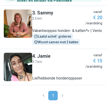
boekt en betaalt via Pawshake
.
3
.
Sammy
vanaf
€ 20
2.5 km
S
/wandeling
Vakantieoppas honden- & katten🐾 | Venlo
Laatst actief: gisteren
Woont samen met 2 katten
4
.
Jamie
vanaf
€ 15
3.7 km
J
/wandeling
Liefhebbende hondenoppaser
1