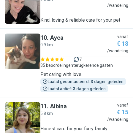
A
/wandeling
Kind, loving & reliable care for your pet
10
.
Ayca
vanaf
€ 18
0.9 km
A
/wandeling
7
35 beoordelingen
terugkerende gasten
Pet caring with love.
Laatst gecontacteerd: 3 dagen geleden
Laatst actief: 3 dagen geleden
11
.
Albina
vanaf
€ 15
5.8 km
A
/wandeling
Honest care for your furry family