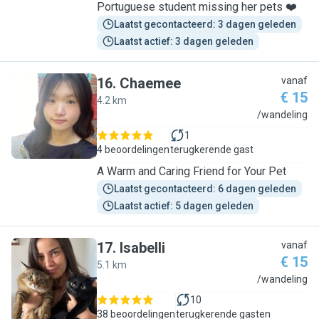
Portuguese student missing her pets ❤️
Laatst gecontacteerd: 3 dagen geleden
Laatst actief: 3 dagen geleden
16
.
Chaemee
vanaf
€ 15
4.2 km
C
/wandeling
1
4 beoordelingen
terugkerende gast
A Warm and Caring Friend for Your Pet
Laatst gecontacteerd: 6 dagen geleden
Laatst actief: 5 dagen geleden
17
.
Isabelli
vanaf
€ 15
5.1 km
I
/wandeling
10
38 beoordelingen
terugkerende gasten