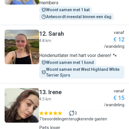
members
Woont samen met 1 kat
Antwoordt meestal binnen een dag
12
.
Sarah
vanaf
€ 12
4.8 km
S
/wandeling
Hondenuitlater met hart voor dieren! 🐾
Woont samen met 1 hond
Woont samen met West Highland White 
Terrier Sjors
13
.
Irene
vanaf
€ 15
4.5 km
I
/wandeling
3
7 beoordelingen
terugkerende gasten
Pets lover