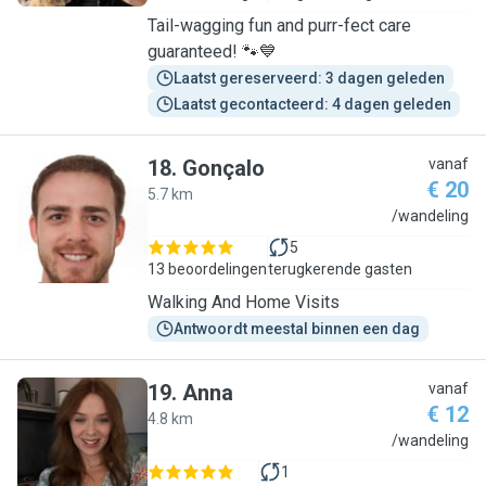
Tail-wagging fun and purr-fect care
guaranteed! 🐾💙
Laatst gereserveerd: 3 dagen geleden
Laatst gecontacteerd: 4 dagen geleden
18
.
Gonçalo
vanaf
€ 20
5.7 km
G
/wandeling
5
13 beoordelingen
terugkerende gasten
Walking And Home Visits
Antwoordt meestal binnen een dag
19
.
Anna
vanaf
€ 12
4.8 km
A
/wandeling
1