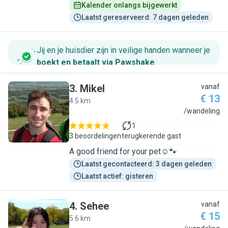
Kalender onlangs bijgewerkt
Laatst gereserveerd: 7 dagen geleden
Jij en je huisdier zijn in veilige handen wanneer je
boekt en betaalt via Pawshake
.
3
.
Mikel
vanaf
€ 13
4.5 km
M
/wandeling
1
3 beoordelingen
terugkerende gast
A good friend for your pet☺️🐾
Laatst gecontacteerd: 3 dagen geleden
Laatst actief: gisteren
4
.
Sehee
vanaf
€ 15
5.6 km