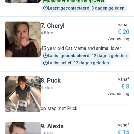
Kalender onlangs bijgewerkt
Laatst gecontacteerd: 3 dagen geleden
7
.
Cheryl
vanaf
€ 20
4.8 km
C
/wandeling
45 year old Cat Mama and animal lover
Laatst gecontacteerd: 12 dagen geleden
Laatst actief: 12 dagen geleden
8
.
Puck
vanaf
€ 8
4.7 km
P
/wandeling
op stap met Puck
9
.
Alexia
vanaf
€ 15
1.6 km