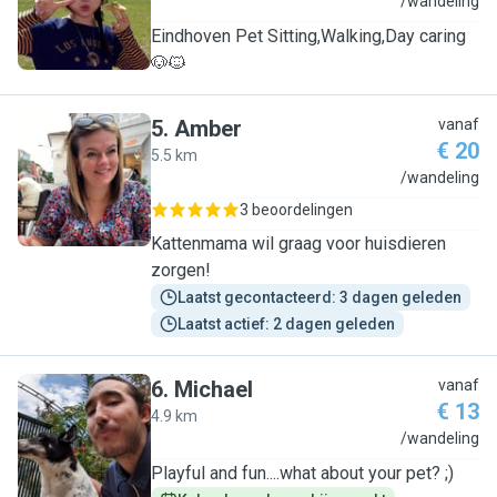
S
/wandeling
Eindhoven Pet Sitting,Walking,Day caring
🐶🐱
5
.
Amber
vanaf
€ 20
5.5 km
A
/wandeling
3 beoordelingen
Kattenmama wil graag voor huisdieren
zorgen!
Laatst gecontacteerd: 3 dagen geleden
Laatst actief: 2 dagen geleden
6
.
Michael
vanaf
€ 13
4.9 km
M
/wandeling
Playful and fun....what about your pet? ;)