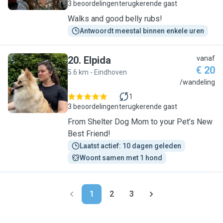
3 beoordelingen
terugkerende gast
Walks and good belly rubs!
Antwoordt meestal binnen enkele uren
20
.
Elpida
vanaf
€ 20
5.6 km - Eindhoven
E
/wandeling
1
3 beoordelingen
terugkerende gast
From Shelter Dog Mom to your Pet’s New
Best Friend!
Laatst actief: 10 dagen geleden
Woont samen met 1 hond
1
2
3