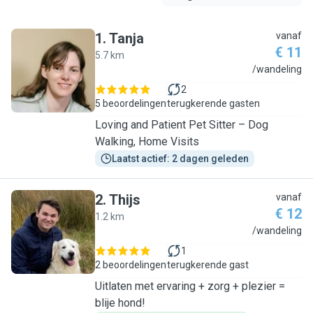
1
.
Tanja
vanaf
€ 11
5.7 km
T
/wandeling
2
5 beoordelingen
terugkerende gasten
Loving and Patient Pet Sitter – Dog
Walking, Home Visits
Laatst actief: 2 dagen geleden
2
.
Thijs
vanaf
€ 12
1.2 km
T
/wandeling
1
2 beoordelingen
terugkerende gast
Uitlaten met ervaring + zorg + plezier =
blije hond!