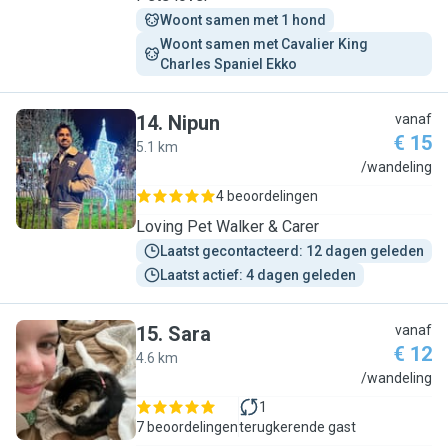
Woont samen met 1 hond
Woont samen met Cavalier King 
Charles Spaniel Ekko
14
.
Nipun
vanaf
€ 15
5.1 km
N
/wandeling
4 beoordelingen
Loving Pet Walker & Carer
Laatst gecontacteerd: 12 dagen geleden
Laatst actief: 4 dagen geleden
15
.
Sara
vanaf
€ 12
4.6 km
S
/wandeling
1
7 beoordelingen
terugkerende gast