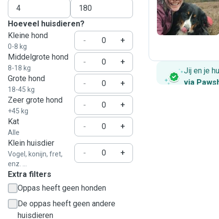
S
Hoeveel huisdieren?
Kleine hond
-
+
0-8 kg
Middelgrote hond
-
+
8-18 kg
Jij en je 
Grote hond
via Paws
-
+
18-45 kg
Zeer grote hond
-
+
+45 kg
Kat
-
+
Alle
Klein huisdier
-
+
Vogel, konijn, fret,
enz. ...
Extra filters
Oppas heeft geen honden
De oppas heeft geen andere
huisdieren