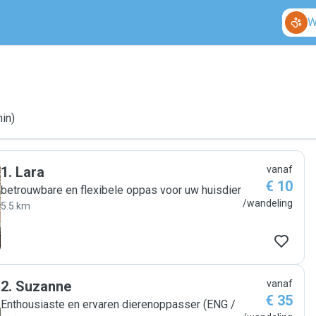
W
min)
1
.
Lara
vanaf
€ 10
betrouwbare en flexibele oppas voor uw huisdier
/wandeling
5.5 km
2
.
Suzanne
vanaf
€ 35
Enthousiaste en ervaren dierenoppasser (ENG /