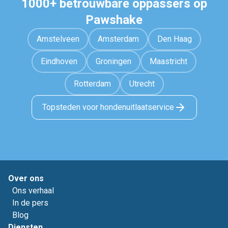
1000+ betrouwbare oppassers op
Pawshake
Amstelveen
Amsterdam
Den Haag
Eindhoven
Groningen
Maastricht
Rotterdam
Utrecht
Topsteden voor hondenuitlaatservice
Over ons
Ons verhaal
In de pers
Blog
Diensten