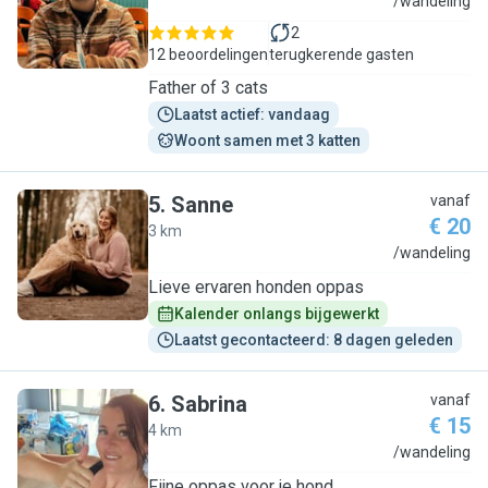
O
/wandeling
2
12 beoordelingen
terugkerende gasten
Father of 3 cats
Laatst actief: vandaag
Woont samen met 3 katten
5
.
Sanne
vanaf
€ 20
3 km
S
/wandeling
Lieve ervaren honden oppas
Kalender onlangs bijgewerkt
Laatst gecontacteerd: 8 dagen geleden
6
.
Sabrina
vanaf
€ 15
4 km
S
/wandeling
Fijne oppas voor je hond