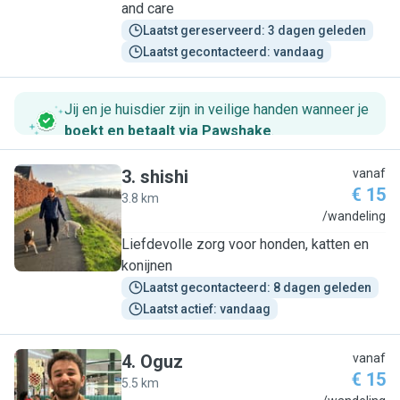
and care
Laatst gereserveerd: 3 dagen geleden
Laatst gecontacteerd: vandaag
Jij en je huisdier zijn in veilige handen wanneer je
boekt en betaalt via Pawshake
.
3
.
shishi
vanaf
€ 15
3.8 km
S
/wandeling
Liefdevolle zorg voor honden, katten en
konijnen
Laatst gecontacteerd: 8 dagen geleden
Laatst actief: vandaag
4
.
Oguz
vanaf
€ 15
5.5 km