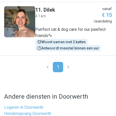
11
.
Dilek
vanaf
€ 15
4.1 km
D
/wandeling
Purrfect cat & dog care for our pawfect
friends🐾
Woont samen met 2 katten
Antwoordt meestal binnen een uur
1
Andere diensten in Doorwerth
Logeren in Doorwerth
Hondenopvang Doorwerth