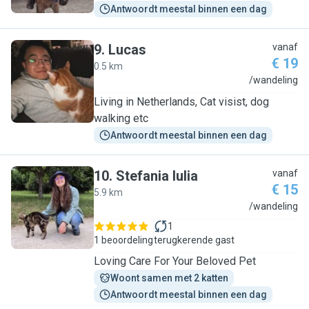
Antwoordt meestal binnen een dag
9
.
Lucas
vanaf
€ 19
0.5 km
L
/wandeling
Living in Netherlands, Cat visist, dog
walking etc
Antwoordt meestal binnen een dag
10
.
Stefania Iulia
vanaf
€ 15
5.9 km
S
/wandeling
1
1 beoordeling
terugkerende gast
Loving Care For Your Beloved Pet
Woont samen met 2 katten
Antwoordt meestal binnen een dag