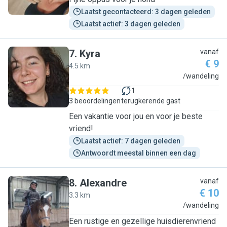
Laatst gecontacteerd: 3 dagen geleden
Laatst actief: 3 dagen geleden
7
.
Kyra
vanaf
€ 9
4.5 km
K
/wandeling
1
3 beoordelingen
terugkerende gast
Een vakantie voor jou en voor je beste
vriend!
Laatst actief: 7 dagen geleden
Antwoordt meestal binnen een dag
8
.
Alexandre
vanaf
€ 10
3.3 km
A
/wandeling
Een rustige en gezellige huisdierenvriend