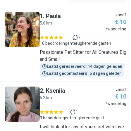
1
.
Paula
vanaf
€ 10
5.6 km
P
/wandeling
7
16 beoordelingen
terugkerende gasten
Passionate Pet Sitter for All Creatures Big
and Small
Laatst gereserveerd: 14 dagen geleden
Laatst gecontacteerd: 6 dagen geleden
2
.
Kseniia
vanaf
€ 10
5.2 km
K
/wandeling
1
3 beoordelingen
terugkerende gast
I will look after any of yours pet with love