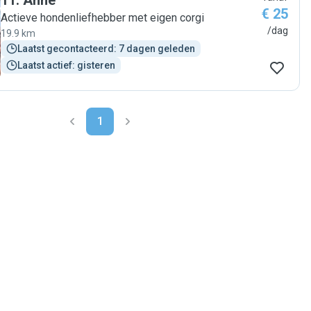
11
.
Anne
€ 25
Actieve hondenliefhebber met eigen corgi
/dag
19.9 km
Laatst gecontacteerd: 7 dagen geleden
Laatst actief: gisteren
1