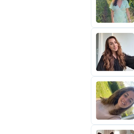
J
M
J