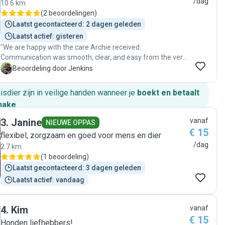
/dag
10.6 km
(
2 beoordelingen
)
Laatst gecontacteerd: 2 dagen geleden
Laatst actief: gisteren
"We are happy with the care Archie received.
Communication was smooth, clear, and easy from the very
beginning. We received daily updates with photos and
J
Beoordeling door Jenkins
videos, which gave us great peace of mind while we were
away. It was obvious that Archie was cared for with lots of
huisdier zijn in veilige handen wanneer je
boekt en betaalt
love and attention. Bianca treated him as if he were her
hake
.
own, and we could tell he was happy and well looked after.
We would definitely ask her to look after Archie again."
3
.
Janine
vanaf
NIEUWE OPPAS
€ 15
flexibel, zorgzaam en goed voor mens en dier
/dag
2.7 km
(
1 beoordeling
)
Laatst gecontacteerd: 3 dagen geleden
Laatst actief: vandaag
4
.
Kim
vanaf
€ 15
Honden liefhebbers!