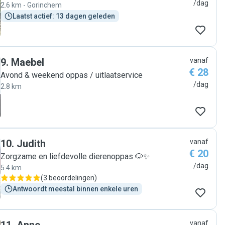
/dag
2.6 km - Gorinchem
Laatst actief: 13 dagen geleden
9
.
Maebel
vanaf
€ 28
Avond & weekend oppas / uitlaatservice
/dag
2.8 km
10
.
Judith
vanaf
€ 20
Zorgzame en liefdevolle dierenoppas 🐶✨
/dag
5.4 km
(
3 beoordelingen
)
Antwoordt meestal binnen enkele uren
vanaf