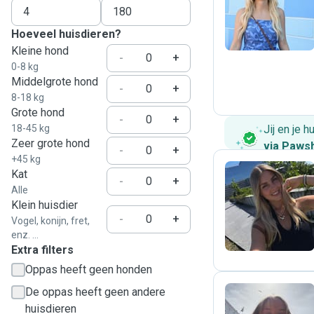
B
Hoeveel huisdieren?
Kleine hond
-
+
0-8 kg
Middelgrote hond
-
+
8-18 kg
Grote hond
-
+
18-45 kg
Jij en je 
Zeer grote hond
via Paws
-
+
+45 kg
Kat
-
+
Alle
J
Klein huisdier
-
+
Vogel, konijn, fret,
enz. ...
Extra filters
Oppas heeft geen honden
De oppas heeft geen andere
huisdieren