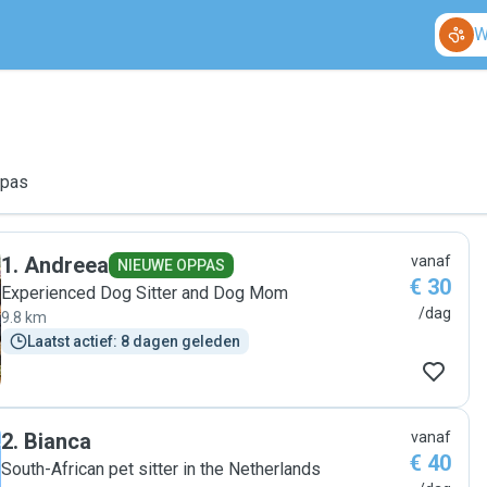
W
ppas
1
.
Andreea
vanaf
NIEUWE OPPAS
€ 30
Experienced Dog Sitter and Dog Mom
/dag
9.8 km
Laatst actief: 8 dagen geleden
2
.
Bianca
vanaf
€ 40
South-African pet sitter in the Netherlands