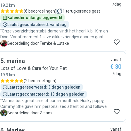
/dag
19.2 km
(
6 beoordelingen
)
1
terugkerende gast
Kalender onlangs bijgewerkt
Laatst gecontacteerd: vandaag
"Onze voorzichtige stabij-dame vindt het heerlijk bij Kim en
Dion. Vanaf moment 1 is ze dikke vriendjes daar en gaat
enthousiast kwispelstaartend naar binnen. Kim en Dion zijn
F
Beoordeling door Femke & Lutske
superlief, kalm en verzorgend. Kan me geen betere opvang
wensen."
5
.
marina
vanaf
€ 30
Lots of Love & Care for Your Pet
/dag
19.9 km
(
2 beoordelingen
)
Laatst gereserveerd: 3 dagen geleden
Laatst gecontacteerd: 13 dagen geleden
"Marina took great care of our 5-month-old Husky puppy,
Cammy. She gave him personalized attention and followed
our instructions carefully. We really appreciated how she
Z
Beoordeling door Zelam
balanced playtime with rest and made sure he didn’t get
overtired. She was also very flexible with drop-off and pick-
6
.
Marley
vanaf
up times, which was a big help. Cammy came home happily