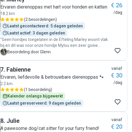
€ 26
tired and relaxed. We’re very pleased with the care she
Ervaren dierenoppas met hart voor honden en katten
provided and would gladly recommend her. "
/dag
18.2 km
(
2 beoordelingen
)
Laatst gecontacteerd: 5 dagen geleden
Laatst actief: 3 dagen geleden
"Geen hondjes toegelaten in de Efteling Marley woont vlak
bij en dit was voor onze hondje Mylou een zeer goeie
opvang , Mylou is niet gewoon om bij iemand ander te
G
Beoordeling door Glenn
blijven en Marley heeft je hond een gerust gevoel geven.
Bedankt Marley "
7
.
Fabienne
vanaf
€ 30
Ervaren, liefdevolle & betrouwbare dierenoppas 🐾
/dag
2.2 km
(
1 beoordeling
)
Kalender onlangs bijgewerkt
Laatst gereserveerd: 9 dagen geleden
8
.
Julie
vanaf
€ 20
A pawesome dog/cat sitter for your furry friend!