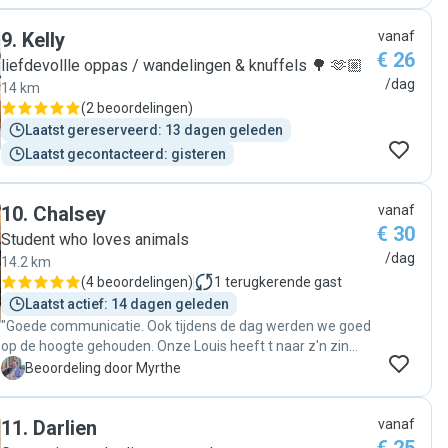
made me feel at ease. She also had a questionnaire about
9
.
Kelly
vanaf
Lokum’s habits and needs, which I found very reassuring.
€ 26
On the booking day, I dropped Lokum off early in the
liefdevollle oppas / wandelingen & knuffels 🌳 🫶🏼
morning and picked her up in the evening to a relaxed and
/dag
14 km
happy dog. Kubranur followed my instructions about
(
2 beoordelingen
)
feeding times and walks, and kept Lokum busy with
Laatst gereserveerd: 13 dagen geleden
playtime, cuddles and even a little nap together. She also
Laatst gecontacteerd: gisteren
sent me lovely photo updates during the day, which really
put my mind at rest. Lokum clearly felt safe and
comfortable with her. I would definitely book with Kubranur
10
.
Chalsey
vanaf
again and highly recommend her as a petsitter!"
€ 30
Student who loves animals
/dag
14.2 km
(
4 beoordelingen
)
1
terugkerende gast
Laatst actief: 14 dagen geleden
"Goede communicatie. Ook tijdens de dag werden we goed
op de hoogte gehouden. Onze Louis heeft t naar z'n zin
gehad."
M
Beoordeling door Myrthe
11
.
Darlien
vanaf