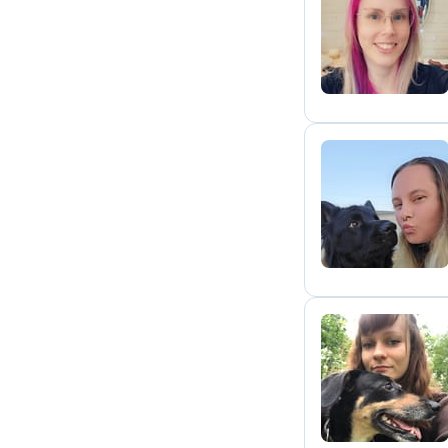
D
E
L