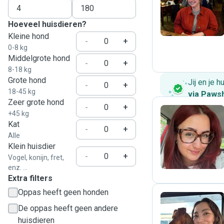
K
Hoeveel huisdieren?
Kleine hond
-
+
0-8 kg
Middelgrote hond
-
+
8-18 kg
Grote hond
Jij en je 
-
+
18-45 kg
via Paws
Zeer grote hond
-
+
+45 kg
Kat
-
+
K
Alle
Klein huisdier
-
+
Vogel, konijn, fret,
enz. ...
Extra filters
Oppas heeft geen honden
De oppas heeft geen andere
G
huisdieren