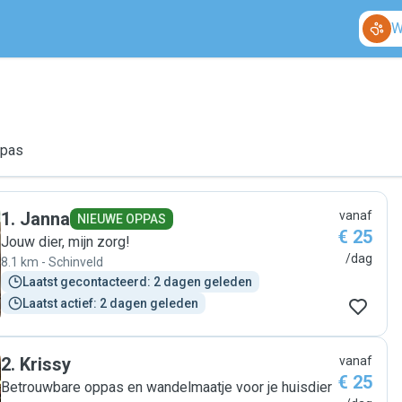
W
ppas
1
.
Janna
vanaf
NIEUWE OPPAS
€ 25
Jouw dier, mijn zorg!
/dag
8.1 km - Schinveld
Laatst gecontacteerd: 2 dagen geleden
Laatst actief: 2 dagen geleden
2
.
Krissy
vanaf
€ 25
Betrouwbare oppas en wandelmaatje voor je huisdier