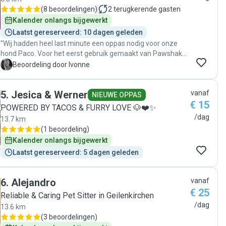
(
8 beoordelingen
)
2
terugkerende gasten
Kalender onlangs bijgewerkt
Laatst gereserveerd: 10 dagen geleden
"Wij hadden heel last minute een oppas nodig voor onze
hond Paco. Voor het eerst gebruik gemaakt van Pawshake
en dit beviel heel goed! Gina reageerde snel en duidelijk.
I
Beoordeling door Ivonne
Paco heeft volgens mij een hele leuke dag gehad ook te
zien aan de foto’s die gedurende de dag werden gedeeld.
5
.
Jesica & Werner
vanaf
Wij zijn erg blij met Gina als oppas en Paco ook! 🐶🦴"
NIEUWE OPPAS
€ 15
POWERED BY TACOS & FURRY LOVE 🐶❤️✨
/dag
13.7 km
(
1 beoordeling
)
Kalender onlangs bijgewerkt
Laatst gereserveerd: 5 dagen geleden
6
.
Alejandro
vanaf
€ 25
Reliable & Caring Pet Sitter in Geilenkirchen
/dag
13.6 km
(
3 beoordelingen
)