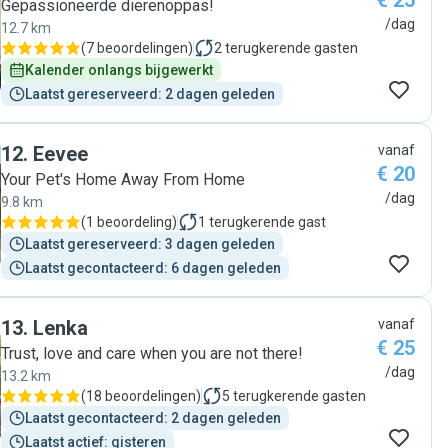
€ 25
Gepassioneerde dierenoppas!
/dag
12.7 km
(
7 beoordelingen
)
2
terugkerende gasten
Kalender onlangs bijgewerkt
Laatst gereserveerd: 2 dagen geleden
12
.
Eevee
vanaf
€ 20
Your Pet's Home Away From Home
/dag
9.8 km
(
1 beoordeling
)
1
terugkerende gast
Laatst gereserveerd: 3 dagen geleden
Laatst gecontacteerd: 6 dagen geleden
13
.
Lenka
vanaf
€ 25
Trust, love and care when you are not there!
/dag
13.2 km
(
18 beoordelingen
)
5
terugkerende gasten
Laatst gecontacteerd: 2 dagen geleden
Laatst actief: gisteren