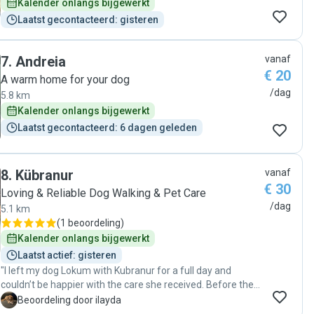
Kalender onlangs bijgewerkt
Laatst gecontacteerd: gisteren
7
.
Andreia
vanaf
€ 20
A warm home for your dog
/dag
5.8 km
Kalender onlangs bijgewerkt
Laatst gecontacteerd: 6 dagen geleden
8
.
Kübranur
vanaf
€ 30
Loving & Reliable Dog Walking & Pet Care
/dag
5.1 km
(
1 beoordeling
)
Kalender onlangs bijgewerkt
Laatst actief: gisteren
"I left my dog Lokum with Kubranur for a full day and
couldn’t be happier with the care she received. Before the
booking, we had a meet & greet at her apartment so that
I
Beoordeling door ilayda
Lokum could get used to the environment, which already