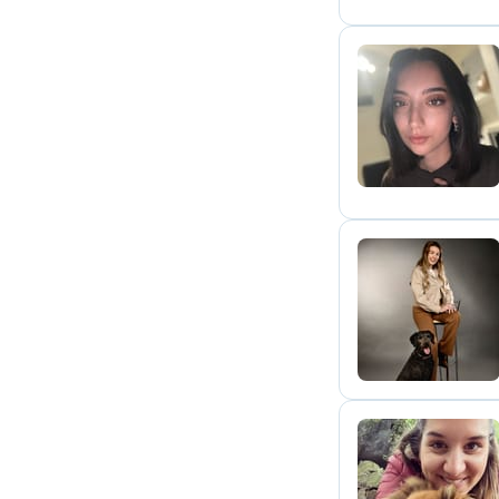
E
M
H