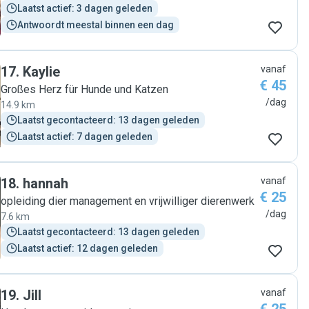
Laatst actief: 3 dagen geleden
Antwoordt meestal binnen een dag
17
.
Kaylie
vanaf
€ 45
Großes Herz für Hunde und Katzen
/dag
14.9 km
Laatst gecontacteerd: 13 dagen geleden
Laatst actief: 7 dagen geleden
18
.
hannah
vanaf
€ 25
opleiding dier management en vrijwilliger dierenwerk
/dag
7.6 km
Laatst gecontacteerd: 13 dagen geleden
Laatst actief: 12 dagen geleden
19
.
Jill
vanaf