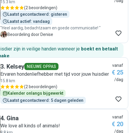
/dag
15.3 km
(
2 beoordelingen
)
Laatst gecontacteerd: gisteren
Laatst actief: vandaag
"Heel aardig, bedachtzaam en goede communicatie! "
D
Beoordeling door Denise
huisdier zijn in veilige handen wanneer je
boekt en betaalt
hake
.
3
.
Kelsey
vanaf
NIEUWE OPPAS
€ 25
Ervaren hondenliefhebber met tijd voor jouw huisdier
/dag
15.8 km
(
2 beoordelingen
)
Kalender onlangs bijgewerkt
Laatst gecontacteerd: 5 dagen geleden
4
.
Gina
vanaf
€ 20
We love all kinds of animals!
/dag
8.8 km