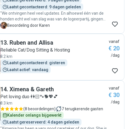
Laatst gereserveerd: 9 dagen geleden
Laatst gecontacteerd: 9 dagen geleden
"We ontvingen heel veel updates. En alhoewel één van de
honden echt wel van slag was van de logeerpartij, gingen
ze daar flexibel mee om en kregen we de honden heel
K
Beoordeling door Karen
relaxed weer terug. Veel dank!"
13
.
Ruben and Allisa
vanaf
€ 20
Reliable Cat/Dog Sitting & Hosting
/dag
8.2 km
Laatst gecontacteerd: gisteren
Laatst actief: vandaag
14
.
Ximena & Gareth
vanaf
€ 30
Pet loving duo 👫🏻🐾🐕💖💕
/dag
8.3 km
(
8 beoordelingen
)
7
terugkerende gasten
Kalender onlangs bijgewerkt
Laatst gereserveerd: 4 dagen geleden
"Ximenia has been a very good caretaker of our dog. She is