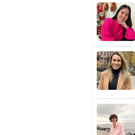
A
N
J