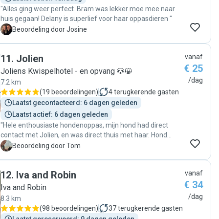
"Alles ging weer perfect. Bram was lekker moe mee naar
huis gegaan! Delany is superlief voor haar oppasdieren "
J
Beoordeling door Josine
11
.
Jolien
vanaf
€ 25
Joliens Kwispelhotel - en opvang 🐶😺
/dag
7.2 km
(
19 beoordelingen
)
4
terugkerende gasten
Laatst gecontacteerd: 6 dagen geleden
Laatst actief: 6 dagen geleden
"Hele enthousiaste hondenoppas, mijn hond had direct
contact met Jolien, en was direct thuis met haar. Hond
heeft het goed naar haar zin gehad. Makkelijk bereikbaar.
T
Beoordeling door Tom
Zeker voor herhaling inzetbaar."
12
.
Iva and Robin
vanaf
€ 34
Iva and Robin
/dag
8.3 km
(
98 beoordelingen
)
37
terugkerende gasten