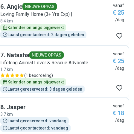
6
.
Angie
vanaf
NIEUWE OPPAS
€ 25
Loving Family Home (3+ Yrs Exp) |
/dag
8.4 km
Kalender onlangs bijgewerkt
Laatst gecontacteerd: 2 dagen geleden
7
.
Natasha
vanaf
NIEUWE OPPAS
€ 25
Lifelong Animal Lover & Rescue Advocate
/dag
1.7 km
(
1 beoordeling
)
Kalender onlangs bijgewerkt
Laatst gereserveerd: 3 dagen geleden
8
.
Jasper
vanaf
€ 18
3.7 km
/dag
Laatst gereserveerd: vandaag
Laatst gecontacteerd: vandaag