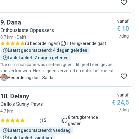
9
.
Dana
vanaf
€ 10
Enthousiaste Oppassers
/dag
0.7 km - Delft
(
3 beoordelingen
)
1
terugkerende gast
Laatst gecontacteerd: 4 dagen geleden
Laatst actief: 2 dagen geleden
"De communicatie was meteen goed, dit geeft een gevoel
van vertrouwen. Floki is goed verzorgd en dat is het meest
belangrijk. Dana is zeer verwelkomend en behulpzaam.
S
Beoordeling door Saida
Floki is een dwergpoedel en dit kunnen moeilijke eters zijn.
Ik kreeg meteen een bericht toen de hond niet goed at. "
10
.
Delany
vanaf
€ 24,5
Dello’s Sunny Paws
/dag
4.7 km
8
terugkerende
(
15
gasten
beoordelingen
)
Laatst gecontacteerd: vandaag
Laatst actief: vandaag