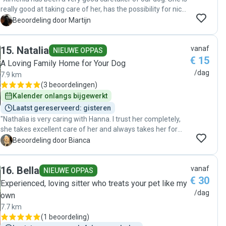
really good at taking care of her, has the possibility for nice
walks around the park and gives updates about how it is
M
Beoordeling door Martijn
going with our dog. We are very happy with her services!"
15
.
Natalia
vanaf
NIEUWE OPPAS
€ 15
A Loving Family Home for Your Dog
/dag
7.9 km
(
3 beoordelingen
)
Kalender onlangs bijgewerkt
Laatst gereserveerd: gisteren
"Nathalia is very caring with Hanna. I trust her completely,
she takes excellent care of her and always takes her for
walks. My little dog loves staying with Nathalia and her
B
Beoordeling door Bianca
family. I highly recommend her!"
16
.
Bella
vanaf
NIEUWE OPPAS
€ 30
Experienced, loving sitter who treats your pet like my
/dag
own
7.7 km
(
1 beoordeling
)