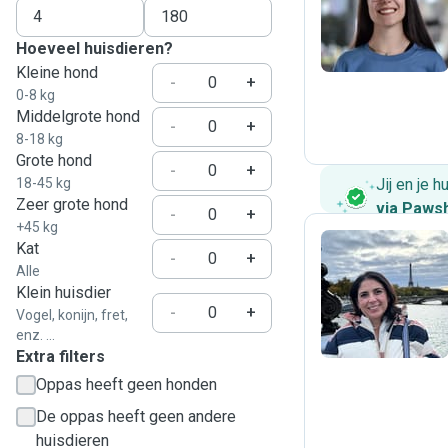
M
Hoeveel huisdieren?
Kleine hond
-
+
0-8 kg
Middelgrote hond
-
+
8-18 kg
Grote hond
-
+
18-45 kg
Jij en je 
Zeer grote hond
via Paws
-
+
+45 kg
Kat
-
+
Alle
E
Klein huisdier
-
+
Vogel, konijn, fret,
enz. ...
Extra filters
Oppas heeft geen honden
De oppas heeft geen andere
huisdieren