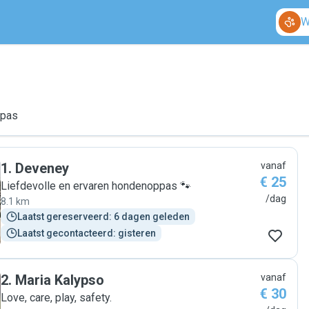
W
ppas
1
.
Deveney
vanaf
€ 25
Liefdevolle en ervaren hondenoppas 🐾
/dag
8.1 km
Laatst gereserveerd: 6 dagen geleden
Laatst gecontacteerd: gisteren
2
.
Maria Kalypso
vanaf
€ 30
Love, care, play, safety.