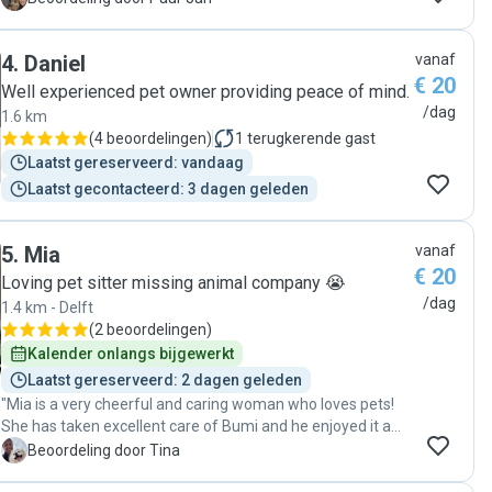
hands. Throughout the day, she kept us updated with
messages and several lovely photos, which gave us great
4
.
Daniel
vanaf
peace of mind. It was clear that Casey received lots of love,
€ 20
attention, and excellent care. We would happily leave Casey
Well experienced pet owner providing peace of mind.
with Emanuella again and highly recommend her to anyone
/dag
1.6 km
looking for a kind, reliable, and caring dog sitter. Thank you
(
4 beoordelingen
)
1
terugkerende gast
so much for taking such wonderful care of our little boy!"
Laatst gereserveerd: vandaag
Laatst gecontacteerd: 3 dagen geleden
5
.
Mia
vanaf
€ 20
Loving pet sitter missing animal company 😭
/dag
1.4 km - Delft
(
2 beoordelingen
)
Kalender onlangs bijgewerkt
Laatst gereserveerd: 2 dagen geleden
"Mia is a very cheerful and caring woman who loves pets!
She has taken excellent care of Bumi and he enjoyed it a
lot! During the day I received happy photos. "
T
Beoordeling door Tina