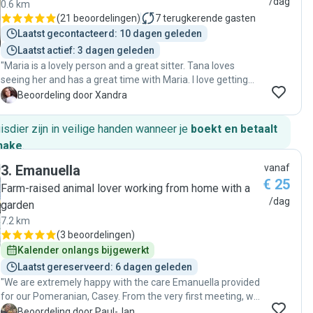
/dag
0.6 km
(
21 beoordelingen
)
7
terugkerende gasten
Laatst gecontacteerd: 10 dagen geleden
Laatst actief: 3 dagen geleden
"Maria is a lovely person and a great sitter. Tana loves
seeing her and has a great time with Maria. I love getting
photos of a happy doggy. "
X
Beoordeling door Xandra
huisdier zijn in veilige handen wanneer je
boekt en betaalt
hake
.
3
.
Emanuella
vanaf
€ 25
Farm-raised animal lover working from home with a
/dag
garden
7.2 km
(
3 beoordelingen
)
Kalender onlangs bijgewerkt
Laatst gereserveerd: 6 dagen geleden
"We are extremely happy with the care Emanuella provided
for our Pomeranian, Casey. From the very first meeting, we
felt welcome and confident that he would be in good
P
Beoordeling door Paul-Jan